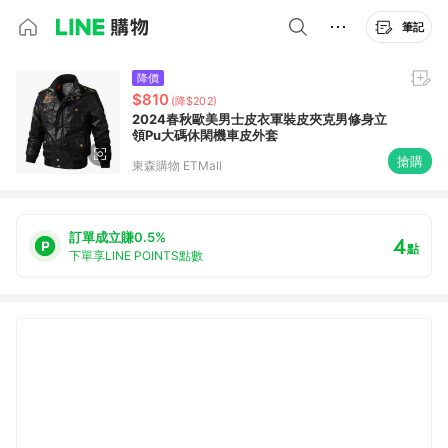
筆記
降價
$810
(降$202)
2024春秋歐美男士皮衣軍裝皮夾克男修身立
領Pu大碼休閑機車皮外套
搶購
東森購物 ETMall
訂單成立賺0.5%
4
點
下單享LINE POINTS點數