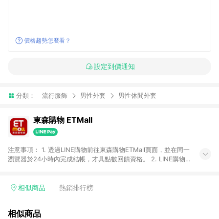
價格趨勢怎麼看？
設定到價通知
分類：
流行服飾
男性外套
男性休閒外套
東森購物 ETMall
注意事項： 1. 透過LINE購物前往東森購物ETMall頁面，並在同一
瀏覽器於24小時內完成結帳，才具點數回饋資格。 2. LINE購物
點數回饋僅限「東森購物ETMall」商品，購買不具返點類別的商
品，以及使用網連通會員、企業福委會員等身份結帳成立之訂
單，皆不在點數回饋範圍內。 3. 如購買以下類別商品，將無法獲
相似商品
熱銷排行榜
得點數回饋：旅遊/住宿券、餐票券、手錶、精品、珠寶、
APPLE、愛買、虛擬點數卡、悠遊卡、一卡通、icash愛金卡、環
相似商品
球嚴選、商城、專案商品、「草莓網」全館商品。 4. 如取消訂