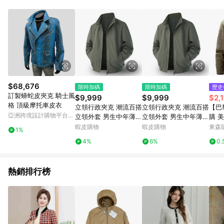
單、退貨、退款或購物中登出東森購物ETMall，將無法獲得點數
回饋。 5. 點數回饋會扣除所有折扣優惠後之最終發票金額計算，
實際回饋請依LINE購物通知為主。 6. 訂單如有使用東森購物
ETMall站內之折扣優惠(包含但不限於東森幣、樂透金、東森現金
券等)，不具點數回饋資格。詳細請依東森購物ETMall之結帳頁面
顯示為準。 7. LINE購物設有「單一商品最高回饋點數」機制(特
殊活動時開放「回饋無上限」)，以同一訂單中同一商品不論件數
計算，並依訂單成立時間當下LINE購物所設定的回饋機制為準。
8. LINE購物為購物資訊整合性平台，商品資料更新會有時間差，
$68,676
限時加碼
限時加碼
歷史
如顯示之商品規格、顏色、價位、贈品與東森購物ETMall銷售網
訂製蟒蛇皮夾克 騎士風
$9,999
$9,999
$2,
頁不符，以銷售網頁標示為準。 9. 若有贈點爭議，請務必於訂單
格 頂級摩托車皮衣
立領行政夾克 潮流百搭
立領行政夾克 潮流百搭
【巴
日期+180天以內至LINE購物客服洽詢；若超過180天(含)以上進
亞洲跨境設計購物平台
立領外套 男生中年薄款
立領外套 男生中年薄款
購 
行申訴，恕無法贈點回饋。 10. 部分點數紅包僅限指定商品使
Pinkoi
外套
外套
套立
蝦皮購物
蝦皮購物
東森購
用，或不適用於無回饋商品。各點數紅包之適用商品與使用條件
1%
男裝
請依點數紅包頁面規則為準。
4%
6%
0.
外套a
熱銷排行榜