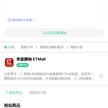
價格趨勢怎麼看？
設定到價通知
分類：
運動戶外
運動鞋/服飾/配件
運動外套
東森購物 ETMall
注意事項： 1. 透過LINE購物前往東森購物ETMall頁面，並在同一
瀏覽器於24小時內完成結帳，才具點數回饋資格。 2. LINE購物
點數回饋僅限「東森購物ETMall」商品，購買不具返點類別的商
品，以及使用網連通會員、企業福委會員等身份結帳成立之訂
單，皆不在點數回饋範圍內。 3. 如購買以下類別商品，將無法獲
相似商品
熱銷排行榜
得點數回饋：旅遊/住宿券、餐票券、手錶、精品、珠寶、
APPLE、愛買、虛擬點數卡、悠遊卡、一卡通、icash愛金卡、環
相似商品
球嚴選、商城、專案商品、「草莓網」全館商品。 4. 如取消訂