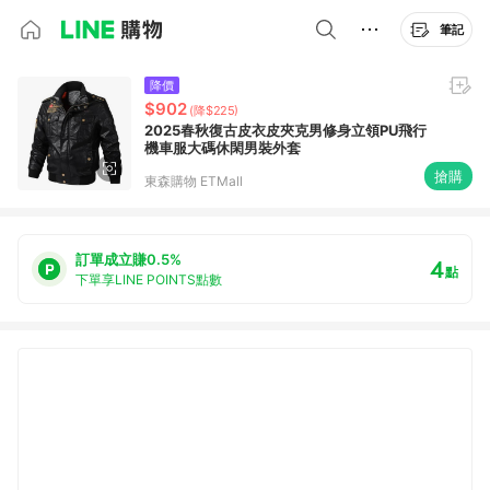
筆記
降價
$902
(降$225)
2025春秋復古皮衣皮夾克男修身立領PU飛行
機車服大碼休閑男裝外套
搶購
東森購物 ETMall
訂單成立賺0.5%
4
點
下單享LINE POINTS點數