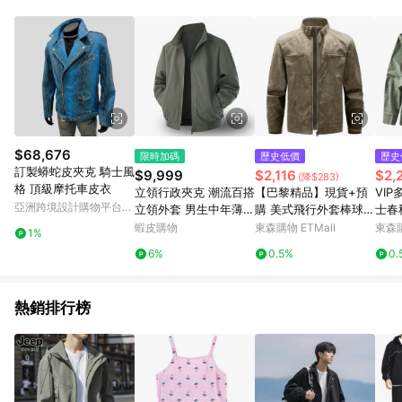
單、退貨、退款或購物中登出東森購物ETMall，將無法獲得點數
回饋。 5. 點數回饋會扣除所有折扣優惠後之最終發票金額計算，
實際回饋請依LINE購物通知為主。 6. 訂單如有使用東森購物
ETMall站內之折扣優惠(包含但不限於東森幣、樂透金、東森現金
券等)，不具點數回饋資格。詳細請依東森購物ETMall之結帳頁面
顯示為準。 7. LINE購物設有「單一商品最高回饋點數」機制(特
殊活動時開放「回饋無上限」)，以同一訂單中同一商品不論件數
計算，並依訂單成立時間當下LINE購物所設定的回饋機制為準。
8. LINE購物為購物資訊整合性平台，商品資料更新會有時間差，
$68,676
限時加碼
歷史低價
歷史
如顯示之商品規格、顏色、價位、贈品與東森購物ETMall銷售網
訂製蟒蛇皮夾克 騎士風
$9,999
$2,116
$2,
(降$283)
頁不符，以銷售網頁標示為準。 9. 若有贈點爭議，請務必於訂單
格 頂級摩托車皮衣
立領行政夾克 潮流百搭
【巴黎精品】現貨+預
VI
日期+180天以內至LINE購物客服洽詢；若超過180天(含)以上進
亞洲跨境設計購物平台
立領外套 男生中年薄款
購 美式飛行外套棒球外
士春
行申訴，恕無法贈點回饋。 10. 部分點數紅包僅限指定商品使
Pinkoi
外套
套立領薄外套秋冬夾克
能外
蝦皮購物
東森購物 ETMall
東森購
用，或不適用於無回饋商品。各點數紅包之適用商品與使用條件
1%
男裝-刷舊軍裝飛行男
牌
請依點數紅包頁面規則為準。
6%
0.5%
0.
外套a1lz44
熱銷排行榜