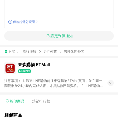
價格趨勢怎麼看？
設定到價通知
分類：
流行服飾
男性外套
男性休閒外套
東森購物 ETMall
注意事項： 1. 透過LINE購物前往東森購物ETMall頁面，並在同一
瀏覽器於24小時內完成結帳，才具點數回饋資格。 2. LINE購物
點數回饋僅限「東森購物ETMall」商品，購買不具返點類別的商
品，以及使用網連通會員、企業福委會員等身份結帳成立之訂
單，皆不在點數回饋範圍內。 3. 如購買以下類別商品，將無法獲
相似商品
熱銷排行榜
得點數回饋：旅遊/住宿券、餐票券、手錶、精品、珠寶、
APPLE、愛買、虛擬點數卡、悠遊卡、一卡通、icash愛金卡、環
相似商品
球嚴選、商城、專案商品、「草莓網」全館商品。 4. 如取消訂