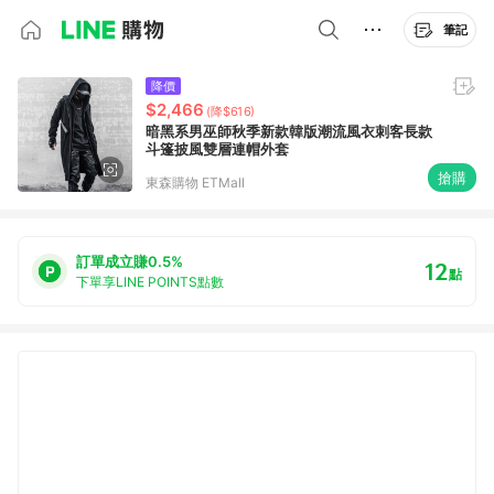
筆記
降價
$2,466
(降$616)
暗黑系男巫師秋季新款韓版潮流風衣刺客長款
斗篷披風雙層連帽外套
搶購
東森購物 ETMall
訂單成立賺0.5%
12
點
下單享LINE POINTS點數