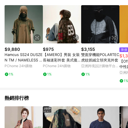
單、退貨、退款或購物中登出東森購物ETMall，將無法獲得點數
回饋。 5. 點數回饋會扣除所有折扣優惠後之最終發票金額計算，
實際回饋請依LINE購物通知為主。 6. 訂單如有使用東森購物
ETMall站內之折扣優惠(包含但不限於東森幣、樂透金、東森現金
券等)，不具點數回饋資格。詳細請依東森購物ETMall之結帳頁面
顯示為準。 7. LINE購物設有「單一商品最高回饋點數」機制(特
殊活動時開放「回饋無上限」)，以同一訂單中同一商品不論件數
計算，並依訂單成立時間當下LINE購物所設定的回饋機制為準。
8. LINE購物為購物資訊整合性平台，商品資料更新會有時間差，
$9,880
$975
$3,155
降價
如顯示之商品規格、顏色、價位、贈品與東森購物ETMall銷售網
Hamcus SS24 DUSZE
【AMERO】男裝 女裝
雙面穿機能POLARTEC
$1,
頁不符，以銷售網頁標示為準。 9. 若有贈點爭議，請務必於訂單
N TM / NAMELESS H
長袖迷彩外套 美式復古
虎紋抓絨立領夾克外套
【Off
日期+180天以內至LINE購物客服洽詢；若超過180天(含)以上進
OODED T-SHIRT 連帽
短寬版型
PChome 24h購物
PChome 24h購物
亞洲跨境設計購物平台
中性
行申訴，恕無法贈點回饋。 10. 部分點數紅包僅限指定商品使
短T UM00524-1 GM
Pinkoi
/ 甲
亞洲
用，或不適用於無回饋商品。各點數紅包之適用商品與使用條件
1%
1%
1%
Pinko
請依點數紅包頁面規則為準。
1
熱銷排行榜