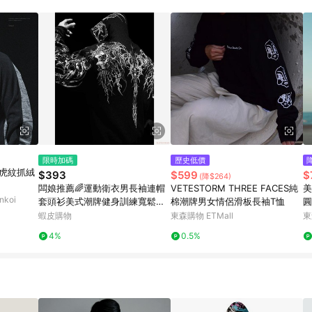
訂單成立時間當下LINE購物所設定的回饋機制為準。 8. LINE購物為購物資
，如顯示之商品規格、顏色、價位、贈品與東森購物ETMall銷售網頁不符，以
，請務必於訂單日期+180天以內至LINE購物客服洽詢；若超過180天(含)以上
部分點數紅包僅限指定商品使用，或不適用於無回饋商品。各點數紅包之適用商品與
限時加碼
歷史低價
C虎紋抓絨
$393
$599
$
(降$264)
闆娘推薦🌈運動衛衣男長袖連帽
VETESTORM THREE FACES純
美
koi
套頭衫美式潮牌健身訓練寬鬆大
棉潮牌男女情侶滑板長袖T恤
圓
印花重磅秋冬季
衣
蝦皮購物
東森購物 ETMall
東
4%
0.5%