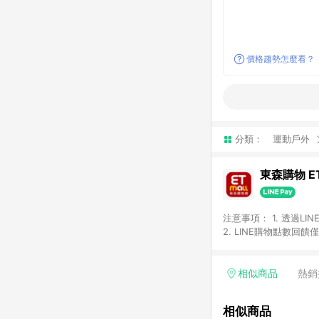
價格趨勢怎麼看？
分類：
運動戶外
東森購物 ET
注意事項： 1. 透過L
2. LINE購物點數
等身份結帳成立之訂單，
券、手錶、精品、珠寶、
「草莓網」全館商品。 
相似商品
熱銷
饋會扣除所有折扣優惠後
內之折扣優惠(包含但不
相似商品
面顯示為準。 7. L