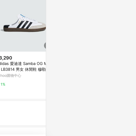
3,290
$79
限時加碼
didas 愛迪達 Samba OG Mule
WE CHAMP
$11
 LB3814 男女 休閒鞋 穆勒鞋
入)
⭐11元均一價⭐迷你手指滑板 迷你
板 德訓鞋 復古 白 黑
ahoo購物中心
特力屋
滑板 指板 指上競技遊戲 指尖運
動 兒童 玩具 手指滑板 兒童玩具
蝦皮購物
1%
1%
玩具 小童
10.6%