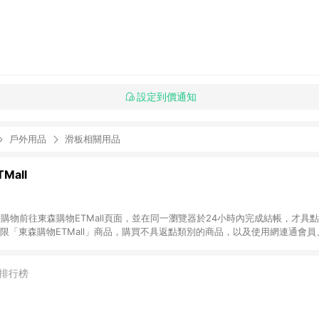
設定到價通知
戶外用品
滑板相關用品
Mall
INE購物前往東森購物ETMall頁面，並在同一瀏覽器於24小時內完成結帳，才具
回饋僅限「東森購物ETMall」商品，購買不具返點類別的商品，以及使用網連通會
皆不在點數回饋範圍內。 3. 如購買以下類別商品，將無法獲得點數回饋：旅
APPLE、愛買、虛擬點數卡、悠遊卡、一卡通、icash愛金卡、環球嚴選、
4. 如取消訂單、退貨、退款或購物中登出東森購物ETMall，將無法獲得點數回饋
排行榜
之最終發票金額計算，實際回饋請依LINE購物通知為主。 6. 訂單如有使用東森購
限於東森幣、樂透金、東森現金券等)，不具點數回饋資格。詳細請依東森購物ET
INE購物設有「單一商品最高回饋點數」機制(特殊活動時開放「回饋無上限」)，