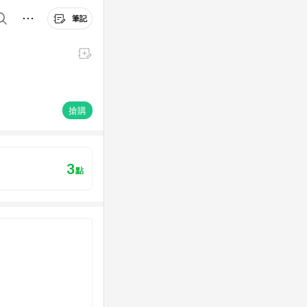
筆記
搶購
3
點