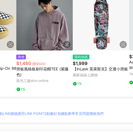
$
降價
限時加碼
A
$1,480
$1,999
(降$500)
W
lip-On 98
滑板風格板刷印花帽TEE (紫藤
【InLask 英萊斯克】交通小滑板
滑
Y
色)
萬家福線上購物
新光三越skm online
1%
1%
動
LINE購物護照
LINE POINTS點數紅包
賺點教學
常見問題
聯絡我們