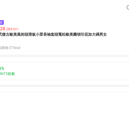
價
28
(降$181)
式復古歐美風街頭滑板小眾長袖套頭寬松歐美圓領印花加大碼男女
購物 ETMall
5%
OINTS點數