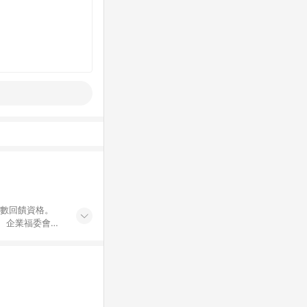
點數回饋資格。
員、企業福委會員
遊/住宿券、餐票
商城、專案商品、
。 5. 點數回
物ETMall站
Mall之結帳頁
以同一訂單中同一