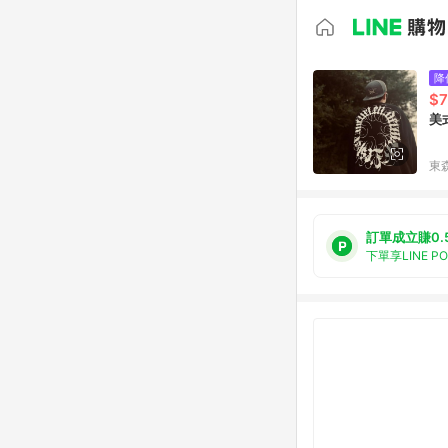
降
$7
美
東森
訂單成立賺0.
下單享LINE P