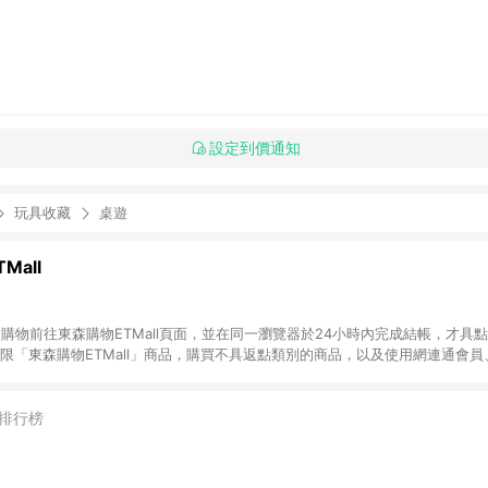
設定到價通知
玩具收藏
桌遊
Mall
INE購物前往東森購物ETMall頁面，並在同一瀏覽器於24小時內完成結帳，才具
回饋僅限「東森購物ETMall」商品，購買不具返點類別的商品，以及使用網連通會
皆不在點數回饋範圍內。 3. 如購買以下類別商品，將無法獲得點數回饋：旅
APPLE、愛買、虛擬點數卡、悠遊卡、一卡通、icash愛金卡、環球嚴選、
4. 如取消訂單、退貨、退款或購物中登出東森購物ETMall，將無法獲得點數回饋
排行榜
之最終發票金額計算，實際回饋請依LINE購物通知為主。 6. 訂單如有使用東森購
限於東森幣、樂透金、東森現金券等)，不具點數回饋資格。詳細請依東森購物ET
INE購物設有「單一商品最高回饋點數」機制(特殊活動時開放「回饋無上限」)，