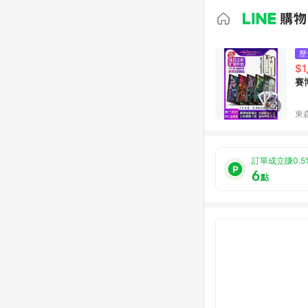
歷
$1
賽
東森
訂單成立賺0.5
6
點