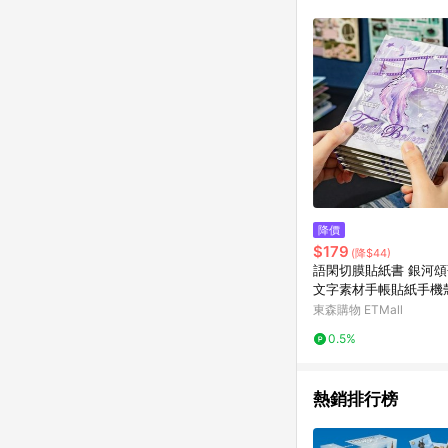
商品不論件數計算，並依
品資料更新會有時間差
準。 9. 若有贈點爭議
贈點回饋。 10. 
紅包頁面規則為準。
降價
$179
(降$44)
語閑切膜貼紙書 銀河頌
文字素材手帳貼紙手機
發
東森購物 ETMall
0.5%
熱銷排行榜