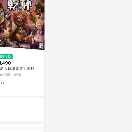
$390
限時加碼
限時加碼
『高雄龐奇桌遊
1,490
$1,590
際版 內附繁
新天鵝堡桌遊】乾杯
【新天鵝堡桌遊】裝置譯述家
上遊戲專賣店
Yahoo購物中
家福線上購物
萬家福線上購物
0%
1%
1%