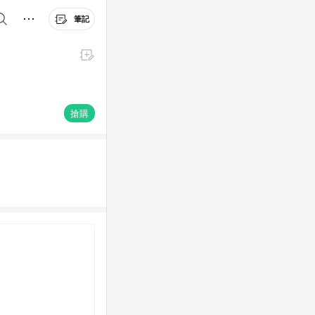
筆記
搶購