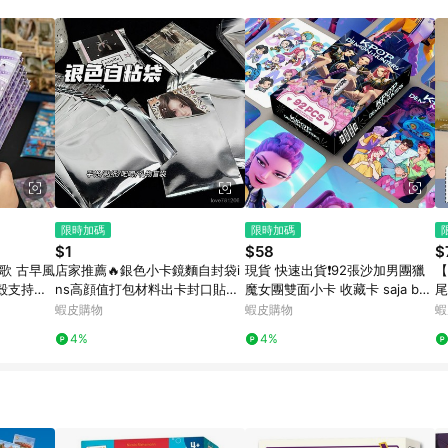
訂單成立時間當下LINE購物所設定的回饋機制為準。 8. LINE購物為購物資
，如顯示之商品規格、顏色、價位、贈品與東森購物ETMall銷售網頁不符，以
，請務必於訂單日期+180天以內至LINE購物客服洽詢；若超過180天(含)以上
部分點數紅包僅限指定商品使用，或不適用於無回饋商品。各點數紅包之適用商品與
限時加碼
限時加碼
$1
$58
$
歌 古早風
店家推薦🔥銀色小卡鏡麵自封袋i
現貨 快速出貨❗️92張沙加男團獵
【
殼支持代
ns高顔值打包材料出卡封口貼平
魔女團雙面小卡 收藏卡 saja boy
尾
價小卡封口袋 HAWM
s照片卡貼紙lomo卡 魯米 佐伊
唯
蝦皮購物
蝦皮購物
蝦
米拉 振宇
野
4%
4%