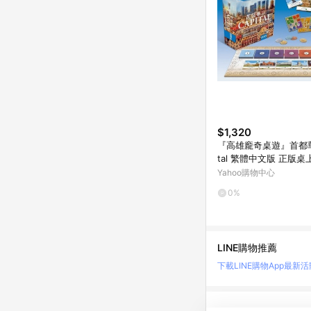
$1,320
『高雄龐奇桌遊』首都華沙
tal 繁體中文版 正版
賣店
Yahoo購物中心
0%
LINE購物推薦
下載LINE購物App
最新活