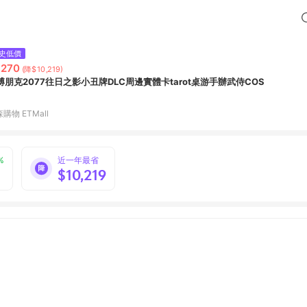
史低價
,270
(降$10,219)
博朋克2077往日之影小丑牌DLC周邊實體卡tarot桌游手辦武侍COS
購物 ETMall
%
近一年最省
$10,219