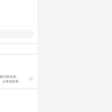
點數回饋資格。
員、企業福委會員
遊/住宿券、餐票
商城、專案商品、
。 5. 點數回
物ETMall站
Mall之結帳頁
以同一訂單中同一