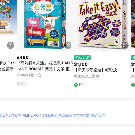
$490
限時加碼
 Capi
『高雄龐奇桌遊』 拉長島 LANG
$1,190
$
桌上遊戲專
LAND ROMME 繁體中文版 正版
【新天鵝堡桌遊】輕鬆放
【
桌上遊戲專賣店
Yahoo購物中心
萬家福線上購物
萬
0%
1%
動
LINE購物護照
LINE POINTS點數紅包
賺點教學
常見問題
聯絡我們