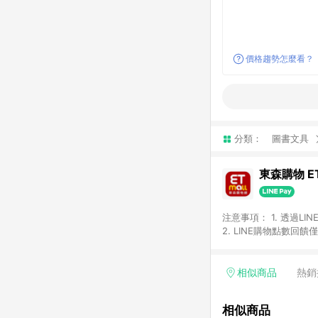
價格趨勢怎麼看？
分類：
圖書文具
東森購物 ET
注意事項： 1. 透過L
2. LINE購物點數
等身份結帳成立之訂單，
券、手錶、精品、珠寶、
「草莓網」全館商品。 
相似商品
熱銷
饋會扣除所有折扣優惠後
內之折扣優惠(包含但不
相似商品
面顯示為準。 7. L