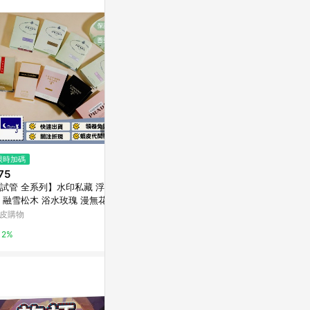
訊整合性平台，商
銷售網頁標示為
進行申訴，恕無法
使用條件請依點數
限時加碼
限時加碼
歷史低價
75
$74
$1,270
(降$10
試管 全系列】水印私藏 浮夢鳶
🎈開學必備🎈真彩筆式修正帶ins
賽博朋克207
 融雪松木 浴水玫瑰 漫無花果
高顏值漸變靜音塗改帶大容量順
C周邊實體卡t
我莫測 我本莫測 極限 海洋 曠
滑不斷帶改正帶
COS
皮購物
蝦皮購物
東森購物 ETMa
 噴式 全新
2%
6%
0.5%