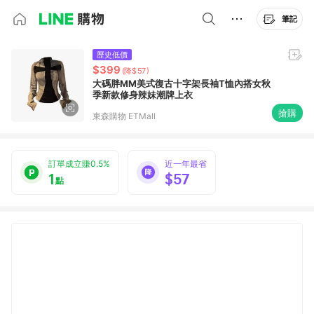
筆記
歷史低價
$399
(降$57)
大碼胖MM美式復古十字架長袖T恤內搭女秋
季新款修身辣妹潮牌上衣
搶購
東森購物 ETMall
訂單成立賺0.5%
近一年最省
1
$57
點