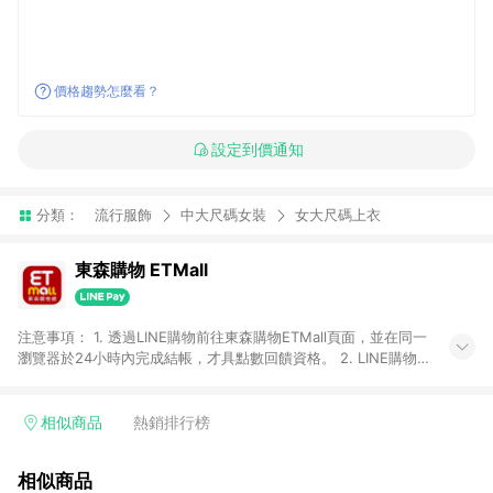
價格趨勢怎麼看？
設定到價通知
分類：
流行服飾
中大尺碼女裝
女大尺碼上衣
東森購物 ETMall
注意事項： 1. 透過LINE購物前往東森購物ETMall頁面，並在同一
瀏覽器於24小時內完成結帳，才具點數回饋資格。 2. LINE購物
點數回饋僅限「東森購物ETMall」商品，購買不具返點類別的商
品，以及使用網連通會員、企業福委會員等身份結帳成立之訂
單，皆不在點數回饋範圍內。 3. 如購買以下類別商品，將無法獲
相似商品
熱銷排行榜
得點數回饋：旅遊/住宿券、餐票券、手錶、精品、珠寶、
APPLE、愛買、虛擬點數卡、悠遊卡、一卡通、icash愛金卡、環
相似商品
球嚴選、商城、專案商品、「草莓網」全館商品。 4. 如取消訂