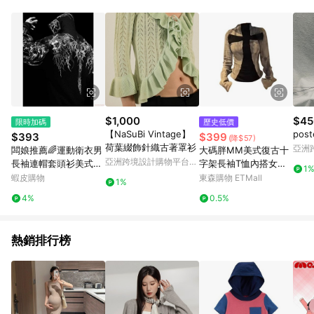
單、退貨、退款或購物中登出東森購物ETMall，將無法獲得點數
回饋。 5. 點數回饋會扣除所有折扣優惠後之最終發票金額計算，
實際回饋請依LINE購物通知為主。 6. 訂單如有使用東森購物
ETMall站內之折扣優惠(包含但不限於東森幣、樂透金、東森現金
券等)，不具點數回饋資格。詳細請依東森購物ETMall之結帳頁面
顯示為準。 7. LINE購物設有「單一商品最高回饋點數」機制(特
殊活動時開放「回饋無上限」)，以同一訂單中同一商品不論件數
計算，並依訂單成立時間當下LINE購物所設定的回饋機制為準。
8. LINE購物為購物資訊整合性平台，商品資料更新會有時間差，
$1,000
$45
限時加碼
歷史低價
如顯示之商品規格、顏色、價位、贈品與東森購物ETMall銷售網
【NaSuBi Vintage】
pos
$393
$399
(降$57)
頁不符，以銷售網頁標示為準。 9. 若有贈點爭議，請務必於訂單
荷葉綴飾針織古著罩衫
亞洲
闆娘推薦🌈運動衛衣男
大碼胖MM美式復古十
日期+180天以內至LINE購物客服洽詢；若超過180天(含)以上進
Pinko
亞洲跨境設計購物平台
長袖連帽套頭衫美式潮
字架長袖T恤內搭女秋
行申訴，恕無法贈點回饋。 10. 部分點數紅包僅限指定商品使
1
Pinkoi
牌健身訓練寬鬆大印花
季新款修身辣妹潮牌上
蝦皮購物
東森購物 ETMall
用，或不適用於無回饋商品。各點數紅包之適用商品與使用條件
1%
重磅秋冬季
衣
請依點數紅包頁面規則為準。
4%
0.5%
熱銷排行榜