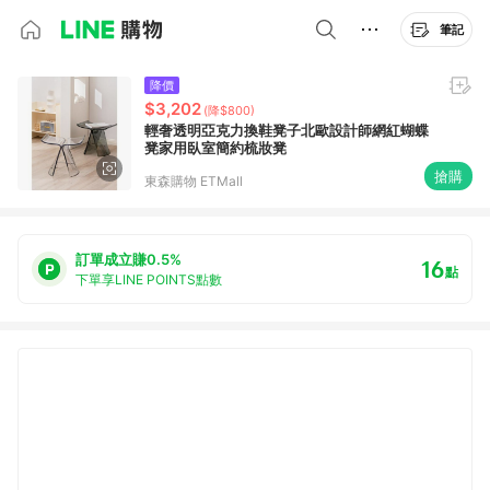
筆記
降價
$3,202
(降$800)
輕奢透明亞克力換鞋凳子北歐設計師網紅蝴蝶
凳家用臥室簡約梳妝凳
搶購
東森購物 ETMall
訂單成立賺0.5%
16
點
下單享LINE POINTS點數