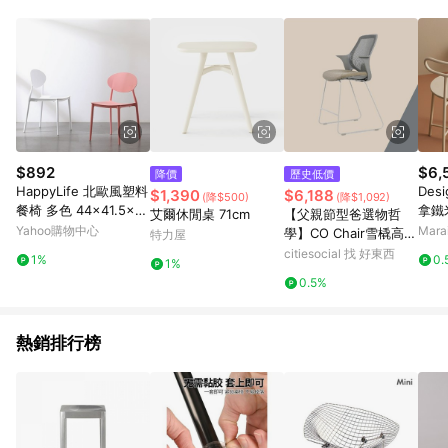
單、退貨、退款或購物中登出東森購物ETMall，將無法獲得點數
回饋。 5. 點數回饋會扣除所有折扣優惠後之最終發票金額計算，
實際回饋請依LINE購物通知為主。 6. 訂單如有使用東森購物
ETMall站內之折扣優惠(包含但不限於東森幣、樂透金、東森現金
券等)，不具點數回饋資格。詳細請依東森購物ETMall之結帳頁面
顯示為準。 7. LINE購物設有「單一商品最高回饋點數」機制(特
殊活動時開放「回饋無上限」)，以同一訂單中同一商品不論件數
計算，並依訂單成立時間當下LINE購物所設定的回饋機制為準。
8. LINE購物為購物資訊整合性平台，商品資料更新會有時間差，
$892
$6,
降價
歷史低價
如顯示之商品規格、顏色、價位、贈品與東森購物ETMall銷售網
HappyLife 北歐風塑料
Desi
$1,390
$6,188
(降$500)
(降$1,092)
頁不符，以銷售網頁標示為準。 9. 若有贈點爭議，請務必於訂單
餐椅 多色 44×41.5×8
拿鐵
艾爾休閒桌 71cm
【父親節型爸選物哲
日期+180天以內至LINE購物客服洽詢；若超過180天(含)以上進
1.5cm Y11475
Yahoo購物中心
Mar
學】CO Chair雪橇高腳
特力屋
行申訴，恕無法贈點回饋。 10. 部分點數紅包僅限指定商品使
｜協作空間辦公椅 綠色
citiesocial 找 好東西
用，或不適用於無回饋商品。各點數紅包之適用商品與使用條件
1%
0.
1%
請依點數紅包頁面規則為準。
0.5%
熱銷排行榜