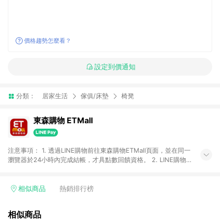
價格趨勢怎麼看？
設定到價通知
分類：
居家生活
傢俱/床墊
椅凳
東森購物 ETMall
注意事項： 1. 透過LINE購物前往東森購物ETMall頁面，並在同一
瀏覽器於24小時內完成結帳，才具點數回饋資格。 2. LINE購物
點數回饋僅限「東森購物ETMall」商品，購買不具返點類別的商
品，以及使用網連通會員、企業福委會員等身份結帳成立之訂
單，皆不在點數回饋範圍內。 3. 如購買以下類別商品，將無法獲
相似商品
熱銷排行榜
得點數回饋：旅遊/住宿券、餐票券、手錶、精品、珠寶、
APPLE、愛買、虛擬點數卡、悠遊卡、一卡通、icash愛金卡、環
相似商品
球嚴選、商城、專案商品、「草莓網」全館商品。 4. 如取消訂