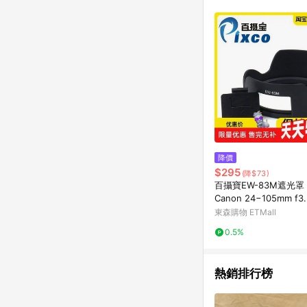
商品不論件數計算，並依
品資料更新會有時間差
準。 9. 若有贈點爭議
贈點回饋。 10. 
紅包頁面規則為準。
降價
$295
(降$73)
百攝寶EW-83M遮光罩
Canon 24−105mm f3
頭
東森購物 ETMall
0.5%
熱銷排行榜