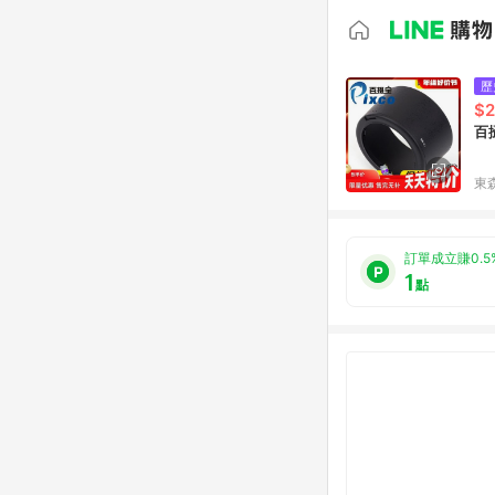
歷
$2
百攝
東森
訂單成立賺0.5
1
點