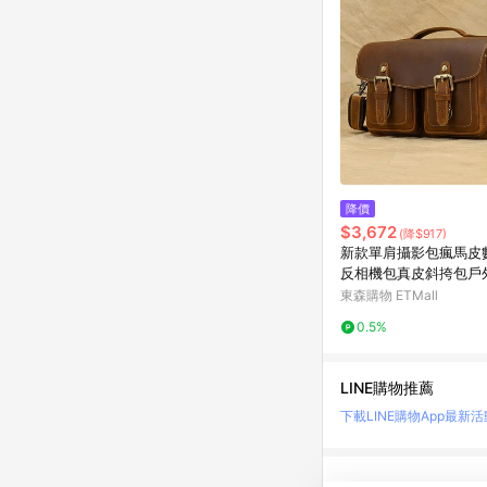
降價
$3,672
(降$917)
新款單肩攝影包瘋馬皮
反相機包真皮斜挎包戶
護包
東森購物 ETMall
0.5%
LINE購物推薦
下載LINE購物App
最新活