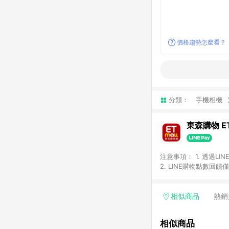
價格趨勢怎麼看？
分類：
手機相機
東森購物 ET
注意事項： 1. 透過L
2. LINE購物點數
等身份結帳成立之訂單，
券、手錶、精品、珠寶、
「草莓網」全館商品。 
相似商品
熱銷
饋會扣除所有折扣優惠後
內之折扣優惠(包含但不
相似商品
面顯示為準。 7. L