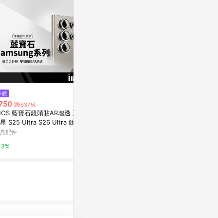
降價
限時加碼
降價
750
$750
$258
(降$375)
(降$64)
MOS 藍寶石鏡頭貼AR增透 適用
imos S26 Ultra(鋁合金) 鏡頭保
適用VIVO X
星 S25 Ultra S26 Ultra 鈦合
護貼 imos藍寶石鏡頭貼 s26 鏡
件X200 Ul
外框 鏡頭保護貼 莫氏硬度9M
頭貼 imos
接口CPL偏
亮配件
蝦皮購物
東森購物 ETMa
鏡可調節星光
3%
4%
0.5%