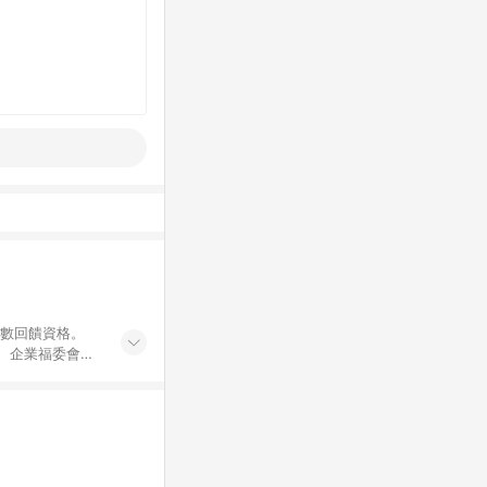
點數回饋資格。
員、企業福委會員
遊/住宿券、餐票
商城、專案商品、
。 5. 點數回
物ETMall站
Mall之結帳頁
以同一訂單中同一