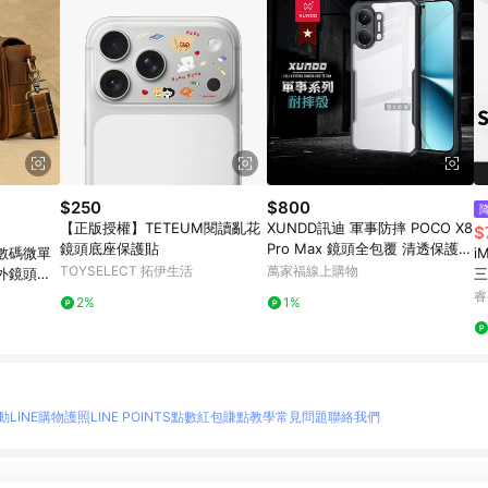
$250
$800
【正版授權】TETEUM閱讀亂花
XUNDD訊迪 軍事防摔 POCO X8
$
鏡頭底座保護貼
Pro Max 鏡頭全包覆 清透保護殼
數碼微單
i
手機殼(夜幕黑)
TOYSELECT 拓伊生活
萬家福線上購物
外鏡頭保
三
金
睿
2%
1%
動
LINE購物護照
LINE POINTS點數紅包
賺點教學
常見問題
聯絡我們