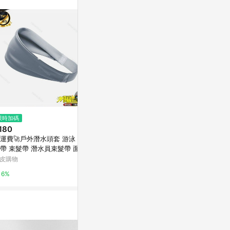
訊整合性平台，商
銷售網頁標示為
進行申訴，恕無法
使用條件請依點數
限時加碼
歷史低價
歷史低價
180
$404
$485
(降$170)
(降$121
運費🚀戶外潛水頭套 游泳 運動
百攝寶T2-NEX轉接環適用天文
百攝寶B60卡
帶 束髮帶 潛水員束髮帶 面鏡
望遠鏡鏡頭轉SONY索尼E口微單
00-250mm C
套配件 舒適防夾 專業裝備🔥G
相機A7
頭
皮購物
東森購物 ETMall
東森購物 ETMa
H
6%
0.5%
0.5%