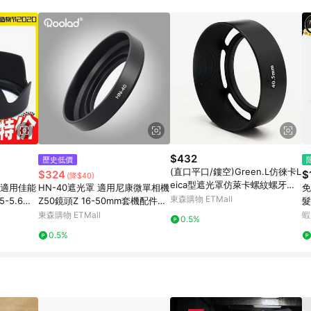
訂單成立時間當下LINE購物所設定的回饋機制為準。 8. LINE購物為購物資
，如顯示之商品規格、顏色、價位、贈品與東森購物ETMall銷售網頁不符，以
，請務必於訂單日期+180天以內至LINE購物客服洽詢；若超過180天(含)以上
部分點數紅包僅限指定商品使用，或不適用於無回饋商品。各點數紅包之適用商品與
$432
歷史低價
(直口平口/鏤空)Green.L仿徠卡L
$324
$
(降$40)
eica型遮光罩仿萊卡螺紋螺牙螺
 適用佳能
HN-40遮光罩 適用尼康微單相機
免
口40.5mm遮光罩40.5mm太陽
東森購物 ETMall
.5-5.6鏡
Z50鏡頭Z 16-50mm套機配件46
髮
罩GLF40
mm口徑
護
東森購物 ETMall
蝦
0.5%
B
0.5%