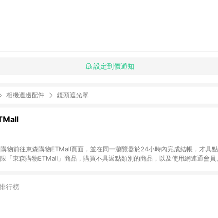
設定到價通知
相機週邊配件
鏡頭遮光罩
Mall
INE購物前往東森購物ETMall頁面，並在同一瀏覽器於24小時內完成結帳，才具
回饋僅限「東森購物ETMall」商品，購買不具返點類別的商品，以及使用網連通會
皆不在點數回饋範圍內。 3. 如購買以下類別商品，將無法獲得點數回饋：旅
APPLE、愛買、虛擬點數卡、悠遊卡、一卡通、icash愛金卡、環球嚴選、
4. 如取消訂單、退貨、退款或購物中登出東森購物ETMall，將無法獲得點數回饋
排行榜
之最終發票金額計算，實際回饋請依LINE購物通知為主。 6. 訂單如有使用東森購
限於東森幣、樂透金、東森現金券等)，不具點數回饋資格。詳細請依東森購物ET
INE購物設有「單一商品最高回饋點數」機制(特殊活動時開放「回饋無上限」)，