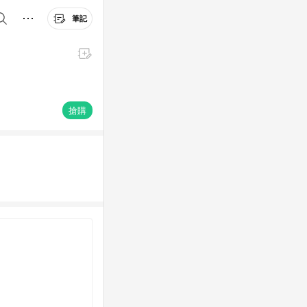
筆記
搶購