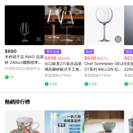
單、退貨、退款或購物中登出東森購物ETMall，將無法獲得點數
回饋。 5. 點數回饋會扣除所有折扣優惠後之最終發票金額計算，
實際回饋請依LINE購物通知為主。 6. 訂單如有使用東森購物
ETMall站內之折扣優惠(包含但不限於東森幣、樂透金、東森現金
券等)，不具點數回饋資格。詳細請依東森購物ETMall之結帳頁面
顯示為準。 7. LINE購物設有「單一商品最高回饋點數」機制(特
殊活動時開放「回饋無上限」)，以同一訂單中同一商品不論件數
計算，並依訂單成立時間當下LINE購物所設定的回饋機制為準。
8. LINE購物為購物資訊整合性平台，商品資料更新會有時間差，
$690
歷史低價
降價
歷史
如顯示之商品規格、顏色、價位、贈品與東森購物ETMall銷售網
木村硝子店 INAO 品酒
$698
$648
$62
(降$289)
(降$72)
頁不符，以銷售網頁標示為準。 9. 若有贈點爭議，請務必於訂單
杯 240cc(國際標準品
出口歐美2只裝水晶玻
Chef Sommelier SELE
6支
日期+180天以內至LINE購物客服洽詢；若超過180天(含)以上進
酒杯)
亞洲跨境設計購物平台
璃高腳杯歐式手工無鉛
CT系列 BALLON 紅酒
220
行申訴，恕無法贈點回饋。 10. 部分點數紅包僅限指定商品使
Pinkoi
大容量紅酒杯葡萄酒杯
杯 350ml - 2入
用杯
東森購物 ETMall
東森購物 ETMall
東森購
用，或不適用於無回饋商品。各點數紅包之適用商品與使用條件
1%
請依點數紅包頁面規則為準。
0.5%
0.5%
0.
熱銷排行榜