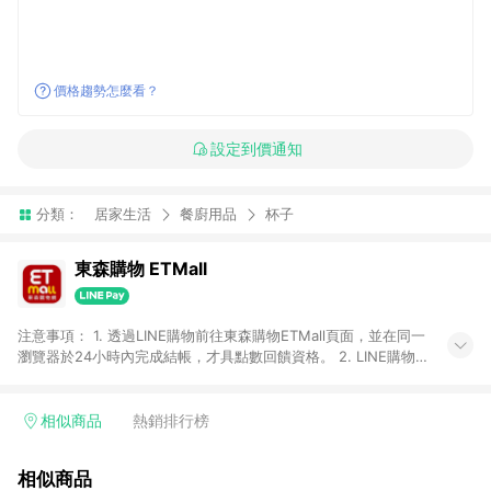
價格趨勢怎麼看？
設定到價通知
分類：
居家生活
餐廚用品
杯子
東森購物 ETMall
注意事項： 1. 透過LINE購物前往東森購物ETMall頁面，並在同一
瀏覽器於24小時內完成結帳，才具點數回饋資格。 2. LINE購物
點數回饋僅限「東森購物ETMall」商品，購買不具返點類別的商
品，以及使用網連通會員、企業福委會員等身份結帳成立之訂
單，皆不在點數回饋範圍內。 3. 如購買以下類別商品，將無法獲
相似商品
熱銷排行榜
得點數回饋：旅遊/住宿券、餐票券、手錶、精品、珠寶、
APPLE、愛買、虛擬點數卡、悠遊卡、一卡通、icash愛金卡、環
相似商品
球嚴選、商城、專案商品、「草莓網」全館商品。 4. 如取消訂