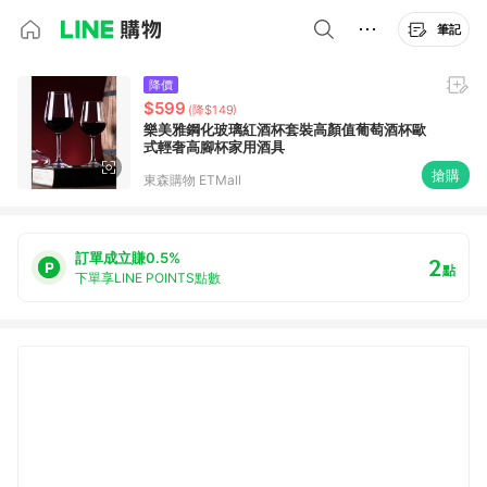
筆記
降價
$599
(降$149)
樂美雅鋼化玻璃紅酒杯套裝高顏值葡萄酒杯歐
式輕奢高腳杯家用酒具
搶購
東森購物 ETMall
訂單成立賺0.5%
2
點
下單享LINE POINTS點數