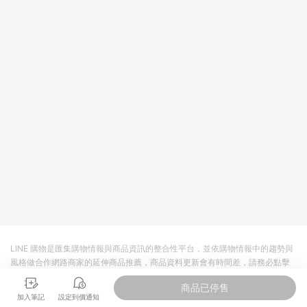
回饋。 5. 點數回饋會扣除所有折扣優惠後之最終發票金額計算，
實際回饋請依LINE購物通知為主。 6. 訂單如有使用東森購物
ETMall站內之折扣優惠(包含但不限於東森幣、樂透金、東森現金
券等)，不具點數回饋資格。詳細請依東森購物ETMall之結帳頁面
顯示為準。 7. LINE購物設有「單一商品最高回饋點數」機制(特
殊活動時開放「回饋無上限」)，以同一訂單中同一商品不論件數
計算，並依訂單成立時間當下LINE購物所設定的回饋機制為準。
8. LINE購物為購物資訊整合性平台，商品資料更新會有時間差，
如顯示之商品規格、顏色、價位、贈品與東森購物ETMall銷售網
頁不符，以銷售網頁標示為準。 9. 若有贈點爭議，請務必於訂單
日期+180天以內至LINE購物客服洽詢；若超過180天(含)以上進
行申訴，恕無法贈點回饋。 10. 部分點數紅包僅限指定商品使
用，或不適用於無回饋商品。各點數紅包之適用商品與使用條件
請依點數紅包頁面規則為準。
LINE 購物是匯集購物情報與商品資訊的整合性平台，並依購物情報中的趨勢與
風格做合作網路商家的延伸商品推薦，商品資料更新會有時間差，請務必點擊
商品至各合作網路商家，確認現售價與購物條件，一切資訊以合作廠商網頁為
商品已停售
準。
加入筆記
設定到價通知