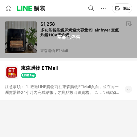
筆記
$1,258
多功能智能觸屏烤箱大容量15l air fryer 空氣
炸鍋110v電炸鍋
商品已停售
東森購物 ETMall
東森購物 ETMall
注意事項： 1. 透過LINE購物前往東森購物ETMall頁面，並在同一
瀏覽器於24小時內完成結帳，才具點數回饋資格。 2. LINE購物
點數回饋僅限「東森購物ETMall」商品，購買不具返點類別的商
品，以及使用網連通會員、企業福委會員等身份結帳成立之訂
單，皆不在點數回饋範圍內。 3. 如購買以下類別商品，將無法獲
得點數回饋：旅遊/住宿券、餐票券、手錶、精品、珠寶、
APPLE、愛買、虛擬點數卡、悠遊卡、一卡通、icash愛金卡、環
球嚴選、商城、專案商品、「草莓網」全館商品。 4. 如取消訂
單、退貨、退款或購物中登出東森購物ETMall，將無法獲得點數