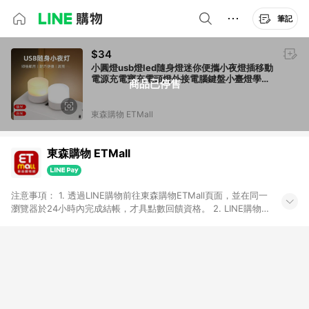
筆記
$34
小圓燈usb燈led隨身燈迷你便攜小夜燈插移動
電源充電寶充電頭燈外接電腦鍵盤小臺燈學生
商品已停售
宿舍寢室床頭燈條
東森購物 ETMall
東森購物 ETMall
注意事項： 1. 透過LINE購物前往東森購物ETMall頁面，並在同一
瀏覽器於24小時內完成結帳，才具點數回饋資格。 2. LINE購物
點數回饋僅限「東森購物ETMall」商品，購買不具返點類別的商
品，以及使用網連通會員、企業福委會員等身份結帳成立之訂
單，皆不在點數回饋範圍內。 3. 如購買以下類別商品，將無法獲
得點數回饋：旅遊/住宿券、餐票券、手錶、精品、珠寶、
APPLE、愛買、虛擬點數卡、悠遊卡、一卡通、icash愛金卡、環
球嚴選、商城、專案商品、「草莓網」全館商品。 4. 如取消訂
單、退貨、退款或購物中登出東森購物ETMall，將無法獲得點數