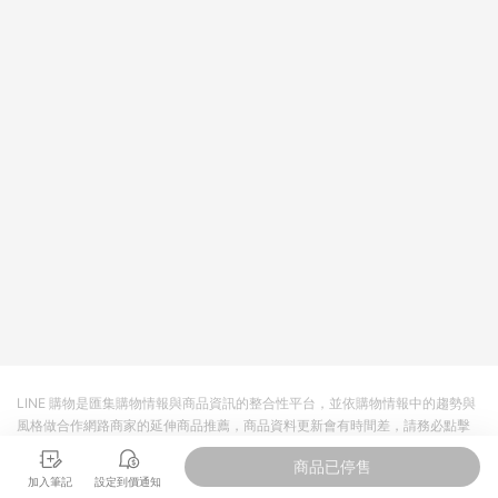
回饋。 5. 點數回饋會扣除所有折扣優惠後之最終發票金額計算，
實際回饋請依LINE購物通知為主。 6. 訂單如有使用東森購物
ETMall站內之折扣優惠(包含但不限於東森幣、樂透金、東森現金
券等)，不具點數回饋資格。詳細請依東森購物ETMall之結帳頁面
顯示為準。 7. LINE購物設有「單一商品最高回饋點數」機制(特
殊活動時開放「回饋無上限」)，以同一訂單中同一商品不論件數
計算，並依訂單成立時間當下LINE購物所設定的回饋機制為準。
8. LINE購物為購物資訊整合性平台，商品資料更新會有時間差，
如顯示之商品規格、顏色、價位、贈品與東森購物ETMall銷售網
頁不符，以銷售網頁標示為準。 9. 若有贈點爭議，請務必於訂單
日期+180天以內至LINE購物客服洽詢；若超過180天(含)以上進
行申訴，恕無法贈點回饋。 10. 部分點數紅包僅限指定商品使
用，或不適用於無回饋商品。各點數紅包之適用商品與使用條件
請依點數紅包頁面規則為準。
LINE 購物是匯集購物情報與商品資訊的整合性平台，並依購物情報中的趨勢與
風格做合作網路商家的延伸商品推薦，商品資料更新會有時間差，請務必點擊
商品至各合作網路商家，確認現售價與購物條件，一切資訊以合作廠商網頁為
商品已停售
準。
加入筆記
設定到價通知