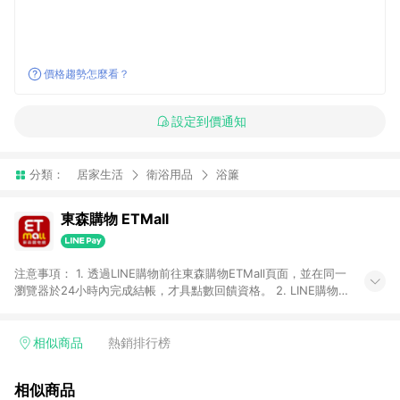
價格趨勢怎麼看？
設定到價通知
分類：
居家生活
衛浴用品
浴簾
東森購物 ETMall
注意事項： 1. 透過LINE購物前往東森購物ETMall頁面，並在同一
瀏覽器於24小時內完成結帳，才具點數回饋資格。 2. LINE購物
點數回饋僅限「東森購物ETMall」商品，購買不具返點類別的商
品，以及使用網連通會員、企業福委會員等身份結帳成立之訂
單，皆不在點數回饋範圍內。 3. 如購買以下類別商品，將無法獲
相似商品
熱銷排行榜
得點數回饋：旅遊/住宿券、餐票券、手錶、精品、珠寶、
APPLE、愛買、虛擬點數卡、悠遊卡、一卡通、icash愛金卡、環
相似商品
球嚴選、商城、專案商品、「草莓網」全館商品。 4. 如取消訂