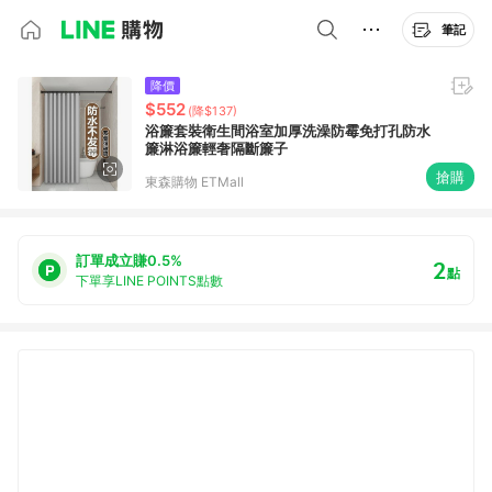
筆記
降價
$552
(降$137)
浴簾套裝衛生間浴室加厚洗澡防霉免打孔防水
簾淋浴簾輕奢隔斷簾子
搶購
東森購物 ETMall
訂單成立賺0.5%
2
點
下單享LINE POINTS點數