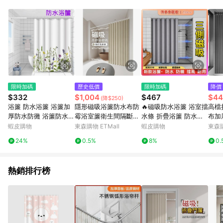
單、退貨、退款或購物中登出東森購物ETMall，將無法獲得點數
回饋。 5. 點數回饋會扣除所有折扣優惠後之最終發票金額計算，
實際回饋請依LINE購物通知為主。 6. 訂單如有使用東森購物
ETMall站內之折扣優惠(包含但不限於東森幣、樂透金、東森現金
券等)，不具點數回饋資格。詳細請依東森購物ETMall之結帳頁面
顯示為準。 7. LINE購物設有「單一商品最高回饋點數」機制(特
殊活動時開放「回饋無上限」)，以同一訂單中同一商品不論件數
計算，並依訂單成立時間當下LINE購物所設定的回饋機制為準。
8. LINE購物為購物資訊整合性平台，商品資料更新會有時間差，
限時加碼
歷史低價
限時加碼
降價
如顯示之商品規格、顏色、價位、贈品與東森購物ETMall銷售網
$332
$1,004
$467
$44
(降$250)
頁不符，以銷售網頁標示為準。 9. 若有贈點爭議，請務必於訂單
浴簾 防水浴簾 浴簾加
隱形磁吸浴簾防水布防
🔥磁吸防水浴簾 浴室擋
高檔
日期+180天以內至LINE購物客服洽詢；若超過180天(含)以上進
厚防水防黴 浴簾防水防
霉浴室簾衛生間隔斷折
水條 折疊浴簾 防水布
布加
行申訴，恕無法贈點回饋。 10. 部分點數紅包僅限指定商品使
黴 衛生間浴室淋浴隔斷
疊掛簾高檔套裝免打孔
隔斷簾 廁所門簾 隔間
斷浴
蝦皮購物
東森購物 ETMall
蝦皮購物
東森購
用，或不適用於無回饋商品。各點數紅包之適用商品與使用條件
簾 防水布浴簾 防水防
浴簾乾濕分離 浴室門簾
請依點數紅包頁面規則為準。
24%
0.5%
8%
0.
黴洗澡間門簾子
拉簾 冷氣簾 淋浴拉門
熱銷排行榜