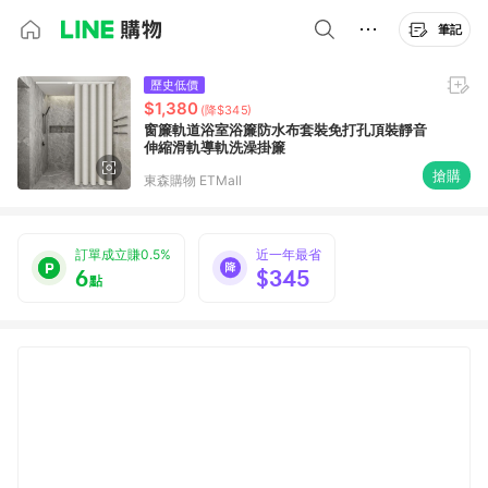
筆記
歷史低價
$1,380
(降$345)
窗簾軌道浴室浴簾防水布套裝免打孔頂裝靜音
伸縮滑軌導軌洗澡掛簾
搶購
東森購物 ETMall
訂單成立賺0.5%
近一年最省
6
$345
點