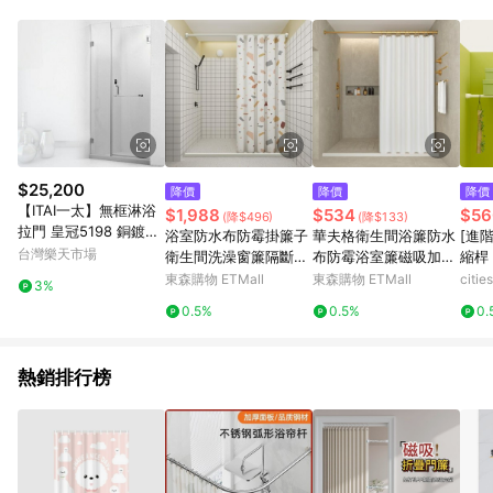
單、退貨、退款或購物中登出東森購物ETMall，將無法獲得點數
回饋。 5. 點數回饋會扣除所有折扣優惠後之最終發票金額計算，
實際回饋請依LINE購物通知為主。 6. 訂單如有使用東森購物
ETMall站內之折扣優惠(包含但不限於東森幣、樂透金、東森現金
券等)，不具點數回饋資格。詳細請依東森購物ETMall之結帳頁面
顯示為準。 7. LINE購物設有「單一商品最高回饋點數」機制(特
殊活動時開放「回饋無上限」)，以同一訂單中同一商品不論件數
計算，並依訂單成立時間當下LINE購物所設定的回饋機制為準。
8. LINE購物為購物資訊整合性平台，商品資料更新會有時間差，
$25,200
降價
降價
降價
如顯示之商品規格、顏色、價位、贈品與東森購物ETMall銷售網
【ITAI一太】無框淋浴
$1,988
$534
$56
(降$496)
(降$133)
頁不符，以銷售網頁標示為準。 9. 若有贈點爭議，請務必於訂單
拉門 皇冠5198 銅鍍鉻
浴室防水布防霉掛簾子
華夫格衛生間浴簾防水
[進
日期+180天以內至LINE購物客服洽詢；若超過180天(含)以上進
10mm強化玻璃 原廠安
台灣樂天市場
衛生間洗澡窗簾隔斷磁
布防霉浴室簾磁吸加厚
縮桿 N
行申訴，恕無法贈點回饋。 10. 部分點數紅包僅限指定商品使
裝五年保固
吸擋水浴簾套裝免打孔
擋水簾免打孔套裝隔斷
0cm 
東森購物 ETMall
東森購物 ETMall
citi
用，或不適用於無回饋商品。各點數紅包之適用商品與使用條件
3%
請依點數紅包頁面規則為準。
0.5%
0.5%
0.
熱銷排行榜