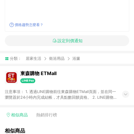
價格趨勢怎麼看？
設定到價通知
分類：
居家生活
衛浴用品
浴簾
東森購物 ETMall
注意事項： 1. 透過LINE購物前往東森購物ETMall頁面，並在同一
瀏覽器於24小時內完成結帳，才具點數回饋資格。 2. LINE購物
點數回饋僅限「東森購物ETMall」商品，購買不具返點類別的商
品，以及使用網連通會員、企業福委會員等身份結帳成立之訂
單，皆不在點數回饋範圍內。 3. 如購買以下類別商品，將無法獲
相似商品
熱銷排行榜
得點數回饋：旅遊/住宿券、餐票券、手錶、精品、珠寶、
APPLE、愛買、虛擬點數卡、悠遊卡、一卡通、icash愛金卡、環
相似商品
球嚴選、商城、專案商品、「草莓網」全館商品。 4. 如取消訂