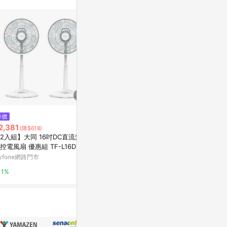
訊整合性平台，商
銷售網頁標示為
進行申訴，恕無法
使用條件請依點數
$799
$3,118
降價
【立嵐aibo】8吋自動擺頭定時摺
[COSCO代購6
2,381
(降$618)
疊風扇(充電式)-奶茶棕/白色【墊
特 7吋DC直流
2入組】大同 16吋DC直流無線
腳石】
1R
LINE禮物
台灣樂天市場
控電風扇 優惠組 TF-L16DTF
F-L16DTFX2
yfone網路門市
3%
1%