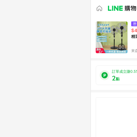
歷
$4
精
東森
訂單成立賺0.5
2
點