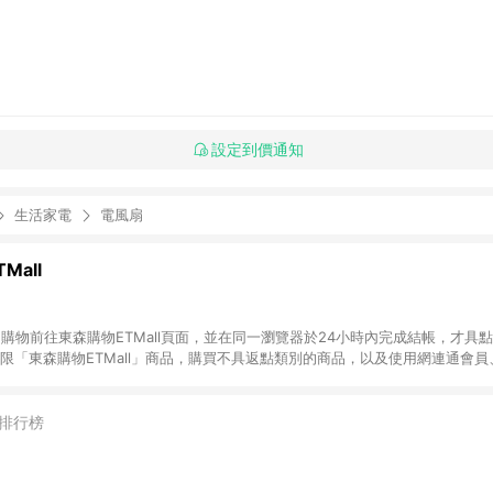
設定到價通知
生活家電
電風扇
Mall
INE購物前往東森購物ETMall頁面，並在同一瀏覽器於24小時內完成結帳，才具
回饋僅限「東森購物ETMall」商品，購買不具返點類別的商品，以及使用網連通會
皆不在點數回饋範圍內。 3. 如購買以下類別商品，將無法獲得點數回饋：旅
APPLE、愛買、虛擬點數卡、悠遊卡、一卡通、icash愛金卡、環球嚴選、
4. 如取消訂單、退貨、退款或購物中登出東森購物ETMall，將無法獲得點數回饋
排行榜
之最終發票金額計算，實際回饋請依LINE購物通知為主。 6. 訂單如有使用東森購
限於東森幣、樂透金、東森現金券等)，不具點數回饋資格。詳細請依東森購物ET
INE購物設有「單一商品最高回饋點數」機制(特殊活動時開放「回饋無上限」)，