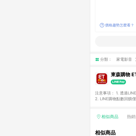
價格趨勢怎麼看？
分類：
家電影音
東森購物 ET
注意事項： 1. 透過L
2. LINE購物點數
等身份結帳成立之訂單，
券、手錶、精品、珠寶、
「草莓網」全館商品。 
相似商品
熱銷
饋會扣除所有折扣優惠後
內之折扣優惠(包含但不
相似商品
面顯示為準。 7. L