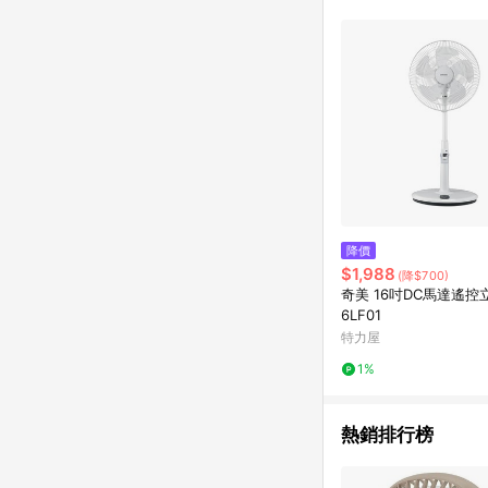
商品不論件數計算，並依
品資料更新會有時間差
準。 9. 若有贈點爭議
贈點回饋。 10. 
紅包頁面規則為準。
降價
$1,988
(降$700)
奇美 16吋DC馬達遙控立
6LF01
特力屋
1%
熱銷排行榜