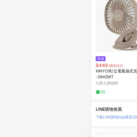
降價
$449
(降$350)
KINYO夾/立電風扇式充
-2642MT
九乘九購物網
2%
LINE購物推薦
下載LINE購物App
最新活