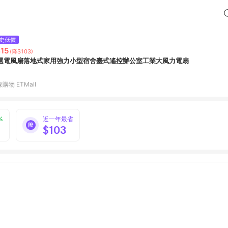
史低價
15
(降$103)
選電風扇落地式家用強力小型宿舍臺式遙控辦公室工業大風力電扇
購物 ETMall
%
近一年最省
$103