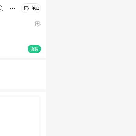
筆記
搶購