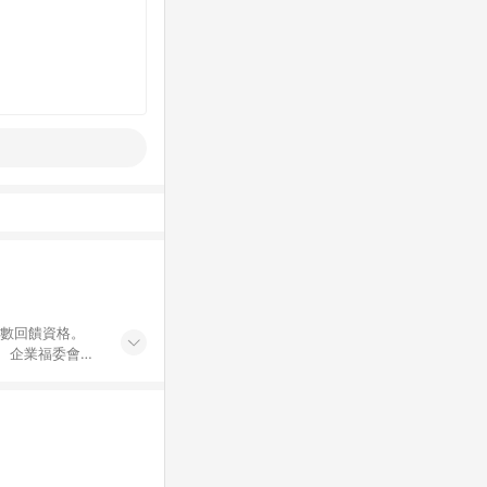
點數回饋資格。
員、企業福委會員
遊/住宿券、餐票
商城、專案商品、
。 5. 點數回
物ETMall站
Mall之結帳頁
以同一訂單中同一