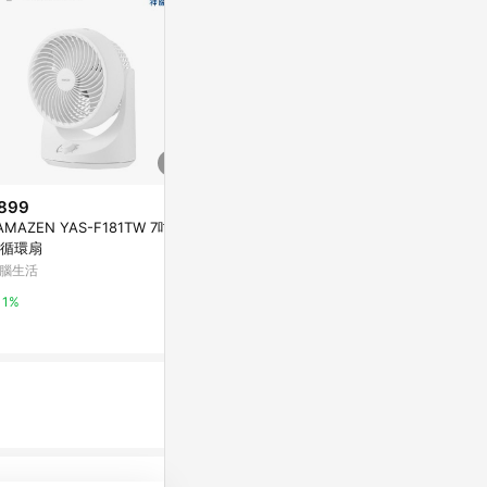
899
降價
AMAZEN YAS-F181TW 7吋氣
$858
$1,169
(雙重省$1,162)
(降$63
循環扇
【24H出貨】OPOLAR風扇 200
適用 LG Aer
腦生活
00mAh超長續航桌面小電扇 夾
氣清淨機 複合
扇 學生宿舍充電靜音辦公室充電
蝦皮購物
可水洗前置濾
綠綠好日
1%
風扇 釣魚 露營風扇
2.4%
8%