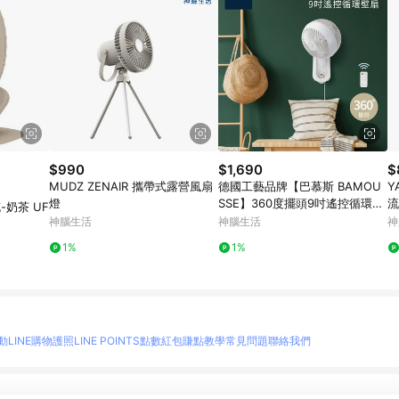
$990
$1,690
$
MUDZ ZENAIR 攜帶式露營風扇
德國工藝品牌【巴慕斯 BAMOU
Y
燈
SSE】360度擺頭9吋遙控循環壁
流
-奶茶 UF
扇 BMS-EW2475
神腦生活
神腦生活
神
1%
1%
動
LINE購物護照
LINE POINTS點數紅包
賺點教學
常見問題
聯絡我們