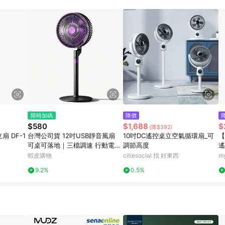
訂單成立時間當下LINE購物所設定的回饋機制為準。 8. LINE購物為購物資
，如顯示之商品規格、顏色、價位、贈品與東森購物ETMall銷售網頁不符，以
，請務必於訂單日期+180天以內至LINE購物客服洽詢；若超過180天(含)以上
部分點數紅包僅限指定商品使用，或不適用於無回饋商品。各點數紅包之適用商品與
限時加碼
降價
$580
$1,688
$
(降$392)
扇 DF-1
台灣公司貨 12吋USB靜音風扇
10吋DC遙控桌立空氣循環扇_可
【
可桌可落地｜三檔調速 行動電源
調節高度
遙
供電 10米遠距送風 露營/宿舍/臥
T
蝦皮購物
citiesocial 找 好東西
m
室必備 超省電低噪音
9.2%
0.5%