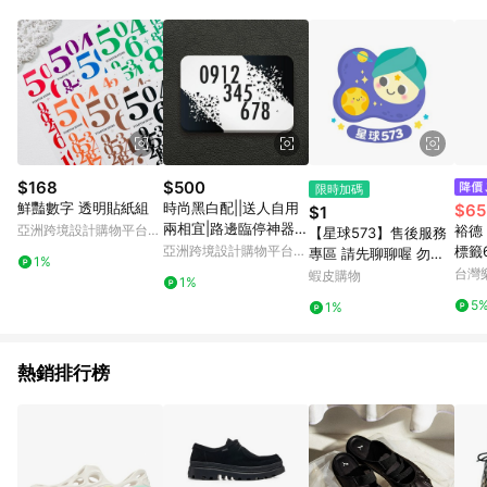
單、退貨、退款或購物中登出東森購物ETMall，將無法獲得點數
回饋。 5. 點數回饋會扣除所有折扣優惠後之最終發票金額計算，
實際回饋請依LINE購物通知為主。 6. 訂單如有使用東森購物
ETMall站內之折扣優惠(包含但不限於東森幣、樂透金、東森現金
券等)，不具點數回饋資格。詳細請依東森購物ETMall之結帳頁面
顯示為準。 7. LINE購物設有「單一商品最高回饋點數」機制(特
殊活動時開放「回饋無上限」)，以同一訂單中同一商品不論件數
計算，並依訂單成立時間當下LINE購物所設定的回饋機制為準。
8. LINE購物為購物資訊整合性平台，商品資料更新會有時間差，
$168
$500
限時加碼
如顯示之商品規格、顏色、價位、贈品與東森購物ETMall銷售網
鮮豔數字 透明貼紙組
時尚黑白配||送人自用
$65
$1
頁不符，以銷售網頁標示為準。 9. 若有贈點爭議，請務必於訂單
兩相宜|路邊臨停神器|
亞洲跨境設計購物平台
裕德 
【星球573】售後服務
日期+180天以內至LINE購物客服洽詢；若超過180天(含)以上進
暫停臨時停車牌|CPK0
Pinkoi
亞洲跨境設計購物平台
標籤6
專區 請先聊聊喔 勿直
行申訴，恕無法贈點回饋。 10. 部分點數紅包僅限指定商品使
1%
7
Pinkoi
m-2
接下單
台灣
蝦皮購物
用，或不適用於無回饋商品。各點數紅包之適用商品與使用條件
1%
滿額
請依點數紅包頁面規則為準。
5
1%
帳號最
1止
熱銷排行榜