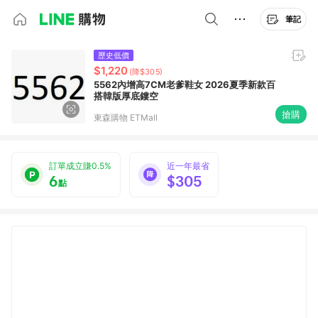
筆記
歷史低價
$1,220
(降$305)
5562內增高7CM老爹鞋女 2026夏季新款百
搭韓版厚底鏤空
搶購
東森購物 ETMall
訂單成立賺0.5%
近一年最省
6
$305
點