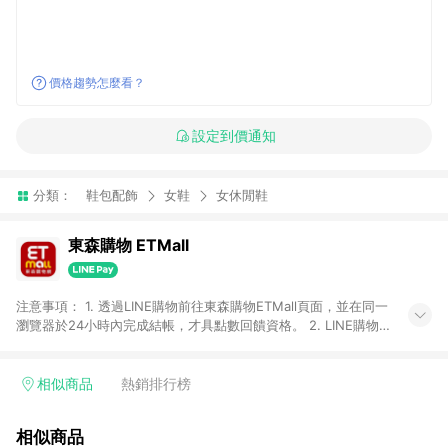
價格趨勢怎麼看？
設定到價通知
分類：
鞋包配飾
女鞋
女休閒鞋
東森購物 ETMall
注意事項： 1. 透過LINE購物前往東森購物ETMall頁面，並在同一
瀏覽器於24小時內完成結帳，才具點數回饋資格。 2. LINE購物
點數回饋僅限「東森購物ETMall」商品，購買不具返點類別的商
品，以及使用網連通會員、企業福委會員等身份結帳成立之訂
單，皆不在點數回饋範圍內。 3. 如購買以下類別商品，將無法獲
相似商品
熱銷排行榜
得點數回饋：旅遊/住宿券、餐票券、手錶、精品、珠寶、
APPLE、愛買、虛擬點數卡、悠遊卡、一卡通、icash愛金卡、環
相似商品
球嚴選、商城、專案商品、「草莓網」全館商品。 4. 如取消訂