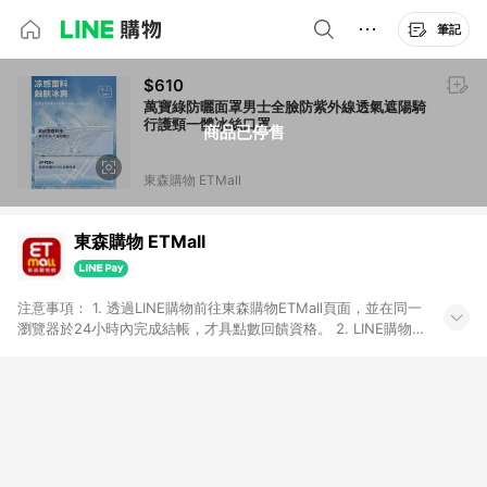
筆記
$610
萬寶綠防曬面罩男士全臉防紫外線透氣遮陽騎
行護頸一體冰絲口罩
商品已停售
東森購物 ETMall
東森購物 ETMall
注意事項： 1. 透過LINE購物前往東森購物ETMall頁面，並在同一
瀏覽器於24小時內完成結帳，才具點數回饋資格。 2. LINE購物
點數回饋僅限「東森購物ETMall」商品，購買不具返點類別的商
品，以及使用網連通會員、企業福委會員等身份結帳成立之訂
單，皆不在點數回饋範圍內。 3. 如購買以下類別商品，將無法獲
得點數回饋：旅遊/住宿券、餐票券、手錶、精品、珠寶、
APPLE、愛買、虛擬點數卡、悠遊卡、一卡通、icash愛金卡、環
球嚴選、商城、專案商品、「草莓網」全館商品。 4. 如取消訂
單、退貨、退款或購物中登出東森購物ETMall，將無法獲得點數