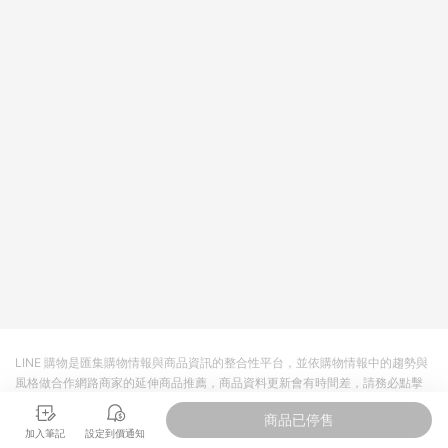
回饋。 5. 點數回饋會扣除所有折扣優惠後之最終發票金額計算，
實際回饋請依LINE購物通知為主。 6. 訂單如有使用東森購物
ETMall站內之折扣優惠(包含但不限於東森幣、樂透金、東森現金
券等)，不具點數回饋資格。詳細請依東森購物ETMall之結帳頁面
顯示為準。 7. LINE購物設有「單一商品最高回饋點數」機制(特
殊活動時開放「回饋無上限」)，以同一訂單中同一商品不論件數
計算，並依訂單成立時間當下LINE購物所設定的回饋機制為準。
8. LINE購物為購物資訊整合性平台，商品資料更新會有時間差，
如顯示之商品規格、顏色、價位、贈品與東森購物ETMall銷售網
頁不符，以銷售網頁標示為準。 9. 若有贈點爭議，請務必於訂單
日期+180天以內至LINE購物客服洽詢；若超過180天(含)以上進
行申訴，恕無法贈點回饋。 10. 部分點數紅包僅限指定商品使
用，或不適用於無回饋商品。各點數紅包之適用商品與使用條件
請依點數紅包頁面規則為準。
LINE 購物是匯集購物情報與商品資訊的整合性平台，並依購物情報中的趨勢與
風格做合作網路商家的延伸商品推薦，商品資料更新會有時間差，請務必點擊
商品至各合作網路商家，確認現售價與購物條件，一切資訊以合作廠商網頁為
商品已停售
準。
加入筆記
設定到價通知