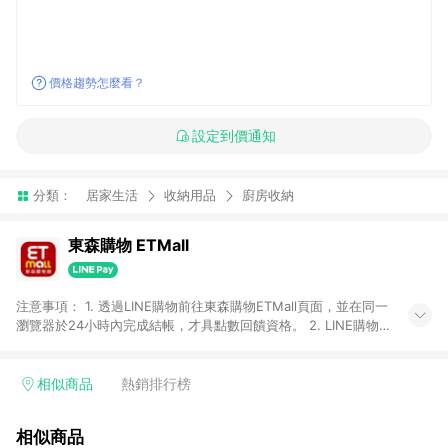
價格趨勢怎麼看？
設定到價通知
分類：
居家生活
收納用品
廚房收納
東森購物 ETMall
注意事項： 1. 透過LINE購物前往東森購物ETMall頁面，並在同一
瀏覽器於24小時內完成結帳，才具點數回饋資格。 2. LINE購物
點數回饋僅限「東森購物ETMall」商品，購買不具返點類別的商
品，以及使用網連通會員、企業福委會員等身份結帳成立之訂
單，皆不在點數回饋範圍內。 3. 如購買以下類別商品，將無法獲
相似商品
熱銷排行榜
得點數回饋：旅遊/住宿券、餐票券、手錶、精品、珠寶、
APPLE、愛買、虛擬點數卡、悠遊卡、一卡通、icash愛金卡、環
相似商品
球嚴選、商城、專案商品、「草莓網」全館商品。 4. 如取消訂