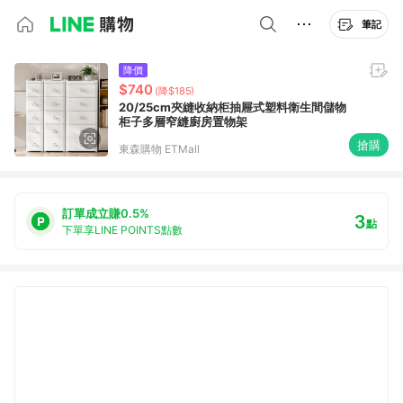
筆記
降價
$740
(降$185)
20/25cm夾縫收納柜抽屜式塑料衛生間儲物
柜子多層窄縫廚房置物架
搶購
東森購物 ETMall
訂單成立賺0.5%
3
點
下單享LINE POINTS點數