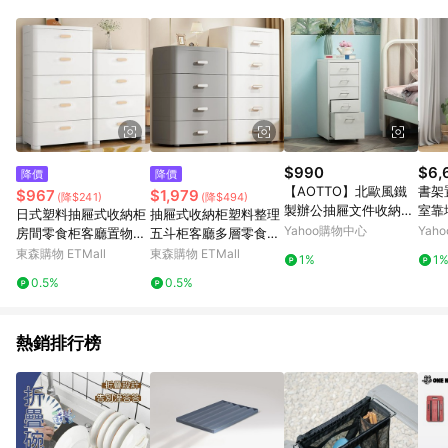
單、退貨、退款或購物中登出東森購物ETMall，將無法獲得點數
回饋。 5. 點數回饋會扣除所有折扣優惠後之最終發票金額計算，
實際回饋請依LINE購物通知為主。 6. 訂單如有使用東森購物
ETMall站內之折扣優惠(包含但不限於東森幣、樂透金、東森現金
券等)，不具點數回饋資格。詳細請依東森購物ETMall之結帳頁面
顯示為準。 7. LINE購物設有「單一商品最高回饋點數」機制(特
殊活動時開放「回饋無上限」)，以同一訂單中同一商品不論件數
計算，並依訂單成立時間當下LINE購物所設定的回饋機制為準。
8. LINE購物為購物資訊整合性平台，商品資料更新會有時間差，
$990
$6,
降價
降價
如顯示之商品規格、顏色、價位、贈品與東森購物ETMall銷售網
【AOTTO】北歐風鐵
書架
$967
$1,979
(降$241)
(降$494)
頁不符，以銷售網頁標示為準。 9. 若有贈點爭議，請務必於訂單
製辦公抽屜文件收納櫃
室靠
日式塑料抽屜式收納柜
抽屜式收納柜塑料整理
日期+180天以內至LINE購物客服洽詢；若超過180天(含)以上進
(收納櫃 抽屜櫃 置物櫃
用轉
Yahoo購物中心
Yah
房間零食柜客廳置物架
五斗柜客廳多層零食置
行申訴，恕無法贈點回饋。 10. 部分點數紅包僅限指定商品使
辦公櫃 文件櫃)
櫃-5
多層儲物箱臥室床頭柜
物柜子儲物柜帶抽屜
東森購物 ETMall
東森購物 ETMall
用，或不適用於無回饋商品。各點數紅包之適用商品與使用條件
1%
1
請依點數紅包頁面規則為準。
0.5%
0.5%
熱銷排行榜