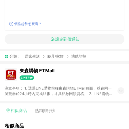
價格趨勢怎麼看？
設定到價通知
分類：
居家生活
寢具/家飾
地毯地墊
東森購物 ETMall
注意事項： 1. 透過LINE購物前往東森購物ETMall頁面，並在同一
瀏覽器於24小時內完成結帳，才具點數回饋資格。 2. LINE購物
點數回饋僅限「東森購物ETMall」商品，購買不具返點類別的商
品，以及使用網連通會員、企業福委會員等身份結帳成立之訂
單，皆不在點數回饋範圍內。 3. 如購買以下類別商品，將無法獲
相似商品
熱銷排行榜
得點數回饋：旅遊/住宿券、餐票券、手錶、精品、珠寶、
APPLE、愛買、虛擬點數卡、悠遊卡、一卡通、icash愛金卡、環
相似商品
球嚴選、商城、專案商品、「草莓網」全館商品。 4. 如取消訂