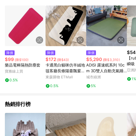
單、退貨、退款或購物中登出東森購物ETMall，將無法獲得點數
回饋。 5. 點數回饋會扣除所有折扣優惠後之最終發票金額計算，
實際回饋請依LINE購物通知為主。 6. 訂單如有使用東森購物
ETMall站內之折扣優惠(包含但不限於東森幣、樂透金、東森現金
券等)，不具點數回饋資格。詳細請依東森購物ETMall之結帳頁面
顯示為準。 7. LINE購物設有「單一商品最高回饋點數」機制(特
殊活動時開放「回饋無上限」)，以同一訂單中同一商品不論件數
計算，並依訂單成立時間當下LINE購物所設定的回饋機制為準。
8. LINE購物為購物資訊整合性平台，商品資料更新會有時間差，
$54
降價
降價
降價
如顯示之商品規格、顏色、價位、贈品與東森購物ETMall銷售網
【ru
$99
$172
$5,290
(降$100)
(降$43)
(降$3,310)
頁不符，以銷售網頁標示為準。 9. 若有贈點爭議，請務必於訂單
瞬吸
樂品電棒隔熱防塵套
卡通黑白貓咪仿羊絨地
ADISI 露速眠系列 10c
日期+180天以內至LINE購物客服洽詢；若超過180天(含)以上進
墊 絲
亞洲
毯客廳長條陽臺飄窗墊
m 3D雙人自動充氣睡
寶雅線上買
行申訴，恕無法贈點回饋。 10. 部分點數紅包僅限指定商品使
Pinko
臥室床邊毯防滑地墊
墊7819-528R / (登山
東森購物 ETMall
城市綠洲
用，或不適用於無回饋商品。各點數紅包之適用商品與使用條件
1
0.5%
露營用品.睡袋.帳篷.露
請依點數紅包頁面規則為準。
0.5%
5%
營睡墊)
熱銷排行榜