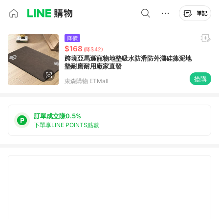
筆記
降價
$168
(降$42)
跨境亞馬遜寵物地墊吸水防滑防外濺硅藻泥地
墊耐磨耐用廠家直發
搶購
東森購物 ETMall
訂單成立賺0.5%
下單享LINE POINTS點數