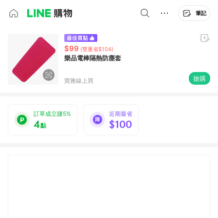
筆記
$99
(雙重省$104)
樂品電棒隔熱防塵套
搶購
寶雅線上買
訂單成立賺5%
近期最省
4
$100
點