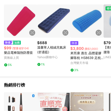
$688
$79
降價
溫馨單人植絨充氣床
【青
$99
$3,800
(雙重省$104)
(降$1,000)
(舒適藍)
腰靠
樂品電棒隔熱防塵套
來而康 惠生 晶體凝膠
禮 
Yahoo購物中心
LIN
寶雅線上買
腳靠枕 HS8639 足枕
公室
墊腳枕 晶體 凝膠 靠枕
台灣樂天市場
1%
5%
靠墊
抬腳枕 透氣 涼爽 HS-
3%
8639
熱銷排行榜