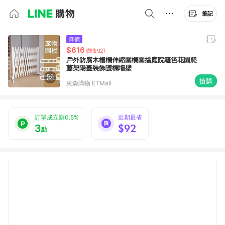
筆記
降價
$616
(降$92)
戶外防腐木柵欄伸縮圍欄圍擋庭院籬笆花園爬
藤架陽臺裝飾護欄墻壁
搶購
東森購物 ETMall
訂單成立賺0.5%
近期最省
3
$92
點