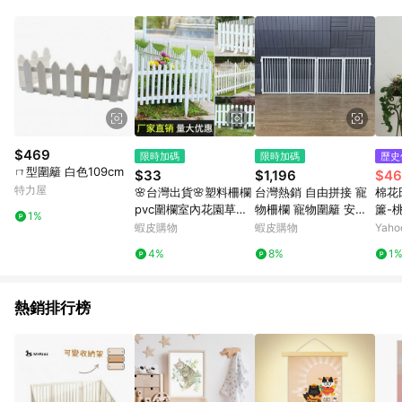
單、退貨、退款或購物中登出東森購物ETMall，將無法獲得點數
回饋。 5. 點數回饋會扣除所有折扣優惠後之最終發票金額計算，
實際回饋請依LINE購物通知為主。 6. 訂單如有使用東森購物
ETMall站內之折扣優惠(包含但不限於東森幣、樂透金、東森現金
券等)，不具點數回饋資格。詳細請依東森購物ETMall之結帳頁面
顯示為準。 7. LINE購物設有「單一商品最高回饋點數」機制(特
殊活動時開放「回饋無上限」)，以同一訂單中同一商品不論件數
計算，並依訂單成立時間當下LINE購物所設定的回饋機制為準。
8. LINE購物為購物資訊整合性平台，商品資料更新會有時間差，
$469
限時加碼
限時加碼
歷史
如顯示之商品規格、顏色、價位、贈品與東森購物ETMall銷售網
ㄇ型圍籬 白色109cm
$33
$1,196
$46
頁不符，以銷售網頁標示為準。 9. 若有贈點爭議，請務必於訂單
特力屋
🌸台灣出貨🌸塑料柵欄
台灣熱銷 自由拼接 寵
棉花
日期+180天以內至LINE購物客服洽詢；若超過180天(含)以上進
pvc圍欄室內花園草坪
物柵欄 寵物圍籬 安全
簾-桃
行申訴，恕無法贈點回饋。 10. 部分點數紅包僅限指定商品使
1%
農村庭院戶外菜園護欄
隔離欄 狗籠 貓籠 鐵網
蝦皮購物
蝦皮購物
Yah
用，或不適用於無回饋商品。各點數紅包之適用商品與使用條件
圍籬 圍欄 庭院柵欄 別
片狗屋 360 度折疊 免
請依點數紅包頁面規則為準。
4%
8%
1
墅小圍欄花園 園藝柵欄
安裝 寵物隔離門 守護
小柵欄
狗狗
熱銷排行榜