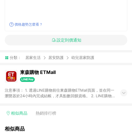
價格趨勢怎麼看？
設定到價通知
分類：
居家生活
居安防護
幼兒居家防護
東森購物 ETMall
注意事項： 1. 透過LINE購物前往東森購物ETMall頁面，並在同一
瀏覽器於24小時內完成結帳，才具點數回饋資格。 2. LINE購物
點數回饋僅限「東森購物ETMall」商品，購買不具返點類別的商
品，以及使用網連通會員、企業福委會員等身份結帳成立之訂
單，皆不在點數回饋範圍內。 3. 如購買以下類別商品，將無法獲
相似商品
熱銷排行榜
得點數回饋：旅遊/住宿券、餐票券、手錶、精品、珠寶、
APPLE、愛買、虛擬點數卡、悠遊卡、一卡通、icash愛金卡、環
相似商品
球嚴選、商城、專案商品、「草莓網」全館商品。 4. 如取消訂