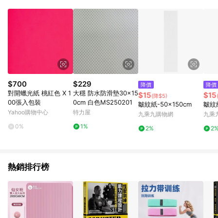
單、退貨、退款或購物中登出東森購物ETMall，將無法獲得點數
回饋。 5. 點數回饋會扣除所有折扣優惠後之最終發票金額計算，
實際回饋請依LINE購物通知為主。 6. 訂單如有使用東森購物
ETMall站內之折扣優惠(包含但不限於東森幣、樂透金、東森現金
券等)，不具點數回饋資格。詳細請依東森購物ETMall之結帳頁面
顯示為準。 7. LINE購物設有「單一商品最高回饋點數」機制(特
殊活動時開放「回饋無上限」)，以同一訂單中同一商品不論件數
計算，並依訂單成立時間當下LINE購物所設定的回饋機制為準。
8. LINE購物為購物資訊整合性平台，商品資料更新會有時間差，
$700
$229
降價
降價
如顯示之商品規格、顏色、價位、贈品與東森購物ETMall銷售網
對開蠟光紙 桃紅色 X 1
大穩 防水防滑墊30x15
$15
$15
(降$5)
頁不符，以銷售網頁標示為準。 9. 若有贈點爭議，請務必於訂單
00張入包裝
0cm 白色MS250201
皺紋紙-50x150cm
皺紋紙
日期+180天以內至LINE購物客服洽詢；若超過180天(含)以上進
Yahoo購物中心
特力屋
九乘九購物網
九乘
行申訴，恕無法贈點回饋。 10. 部分點數紅包僅限指定商品使
用，或不適用於無回饋商品。各點數紅包之適用商品與使用條件
0%
1%
2%
2
請依點數紅包頁面規則為準。
熱銷排行榜