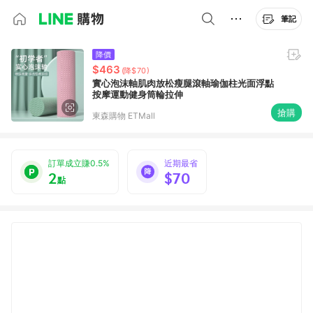
筆記
降價
$463
(降$70)
實心泡沫軸肌肉放松瘦腿滾軸瑜伽柱光面浮點
按摩運動健身筒輪拉伸
搶購
東森購物 ETMall
訂單成立賺0.5%
近期最省
2
$70
點