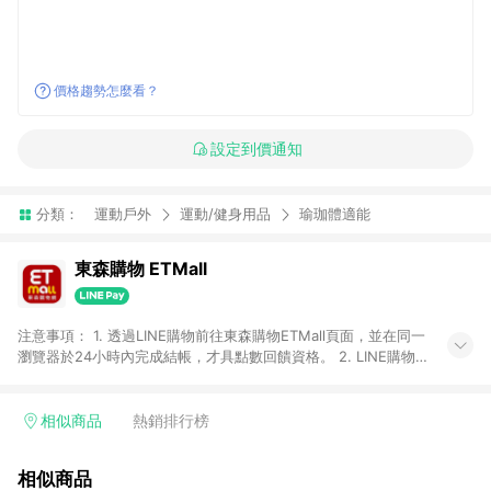
價格趨勢怎麼看？
設定到價通知
分類：
運動戶外
運動/健身用品
瑜珈體適能
東森購物 ETMall
注意事項： 1. 透過LINE購物前往東森購物ETMall頁面，並在同一
瀏覽器於24小時內完成結帳，才具點數回饋資格。 2. LINE購物
點數回饋僅限「東森購物ETMall」商品，購買不具返點類別的商
品，以及使用網連通會員、企業福委會員等身份結帳成立之訂
單，皆不在點數回饋範圍內。 3. 如購買以下類別商品，將無法獲
相似商品
熱銷排行榜
得點數回饋：旅遊/住宿券、餐票券、手錶、精品、珠寶、
APPLE、愛買、虛擬點數卡、悠遊卡、一卡通、icash愛金卡、環
相似商品
球嚴選、商城、專案商品、「草莓網」全館商品。 4. 如取消訂