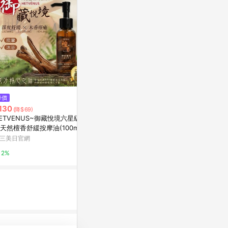
降價
歷史低價
限時加碼
130
$232
$1,360
(降$69)
(降$348)
ETVENUS~御藏悅境六星級療
【4折出清中】AQUALABEL 水
Verveine
天然檀香舒緩按摩油(100ml)
之印 新全能5D精油緊緻彈力霜
L'OCCITAN
灣製造
三美日官網
Watashi+
8%
2%
12%