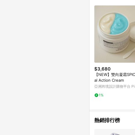
商品不論件數計算，並依
品資料更新會有時間差
準。 9. 若有贈點爭議
贈點回饋。 10. 
紅包頁面規則為準。
$3,680
【NEW】雙向凝霜SPIO
al Action Cream
亞洲跨境設計購物平台 Pin
1%
熱銷排行榜