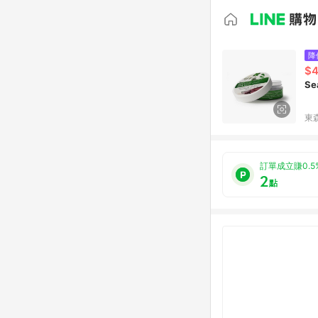
降
$
Se
東森
訂單成立賺0.5
2
點