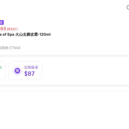
價
493
(降$87)
a of Spa 火山去腳皮霜-120ml
購物 ETMall
%
近期最省
$87