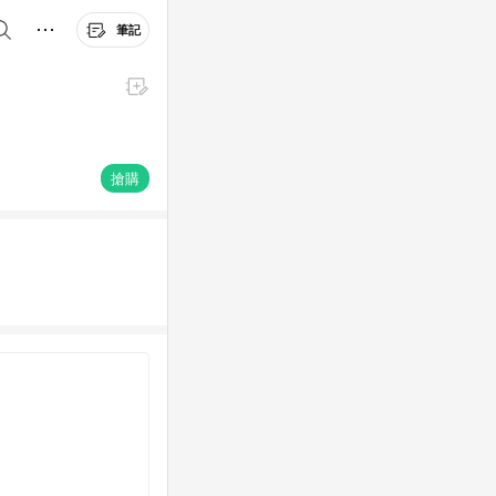
筆記
搶購