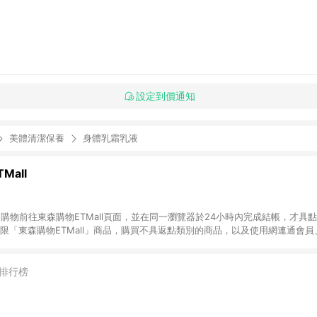
設定到價通知
美體清潔保養
身體乳霜乳液
Mall
INE購物前往東森購物ETMall頁面，並在同一瀏覽器於24小時內完成結帳，才具
回饋僅限「東森購物ETMall」商品，購買不具返點類別的商品，以及使用網連通會
皆不在點數回饋範圍內。 3. 如購買以下類別商品，將無法獲得點數回饋：旅
APPLE、愛買、虛擬點數卡、悠遊卡、一卡通、icash愛金卡、環球嚴選、
4. 如取消訂單、退貨、退款或購物中登出東森購物ETMall，將無法獲得點數回饋
排行榜
之最終發票金額計算，實際回饋請依LINE購物通知為主。 6. 訂單如有使用東森購
限於東森幣、樂透金、東森現金券等)，不具點數回饋資格。詳細請依東森購物ET
INE購物設有「單一商品最高回饋點數」機制(特殊活動時開放「回饋無上限」)，