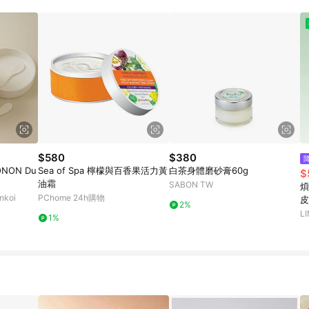
訂單成立時間當下LINE購物所設定的回饋機制為準。 8. LINE購物為購物資
，如顯示之商品規格、顏色、價位、贈品與東森購物ETMall銷售網頁不符，以
，請務必於訂單日期+180天以內至LINE購物客服洽詢；若超過180天(含)以上
部分點數紅包僅限指定商品使用，或不適用於無回饋商品。各點數紅包之適用商品與
$580
$380
NON Du
Sea of Spa 檸檬與百香果活力黃
白茶身體磨砂膏60g
$
油霜
SABON TW
煩
koi
PChome 24h購物
皮
2%
L
1%