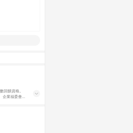
點數回饋資格。
員、企業福委會員
遊/住宿券、餐票
商城、專案商品、
。 5. 點數回
物ETMall站
Mall之結帳頁
以同一訂單中同一