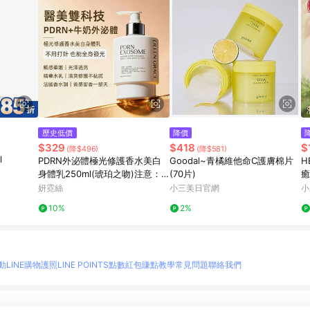
歷史低價
降價
$329
$418
$
(降$496)
(降$581)
l
PDRN外泌體極光修護香水美白
Goodal~青橘維他命C護膚棉片
H
身體乳250ml(琥珀之吻)注意：
(70片)
癒
買1送1組合請點選1入規格中之
台
妍霓絲
小三美日官網
小
【限定組】下單
10%
2%
動
LINE購物護照
LINE POINTS點數紅包
賺點教學
常見問題
聯絡我們