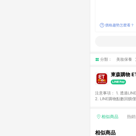
價格趨勢怎麼看？
分類：
美妝保養
東森購物 ET
注意事項： 1. 透過L
2. LINE購物點數
等身份結帳成立之訂單，
券、手錶、精品、珠寶、
「草莓網」全館商品。 
相似商品
熱銷
饋會扣除所有折扣優惠後
內之折扣優惠(包含但不
相似商品
面顯示為準。 7. L