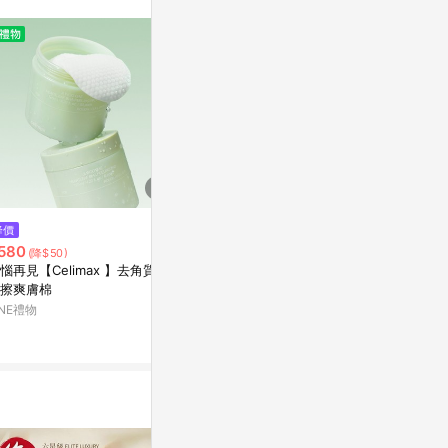
訊整合性平台，商
銷售網頁標示為
進行申訴，恕無法
使用條件請依點數
$1,042
$158
降價
Jos 再生緊緻抗皺眼霜
JAIYEN 
580
(降$50)
色/藍色）20m
亞洲跨境設計購物平台 Pinkoi
惱再見【Celimax 】去角質橡
亞洲跨境設計購物
擦爽膚棉
1%
INE禮物
1%