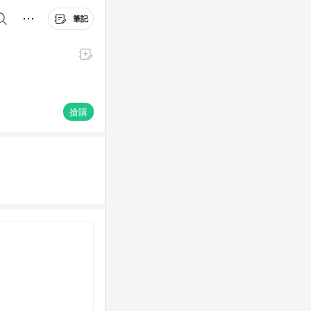
筆記
搶購