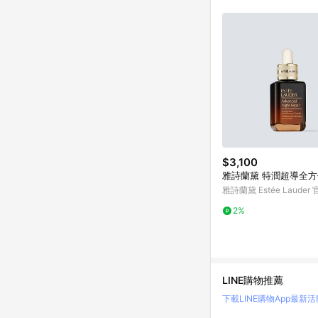
商品不論件數計算，並依
品資料更新會有時間差
準。 9. 若有贈點爭議
贈點回饋。 10. 
紅包頁面規則為準。
$3,100
雅詩蘭黛 特潤超導全
雅詩蘭黛 Estée Lauder
2%
LINE購物推薦
下載LINE購物App
最新活