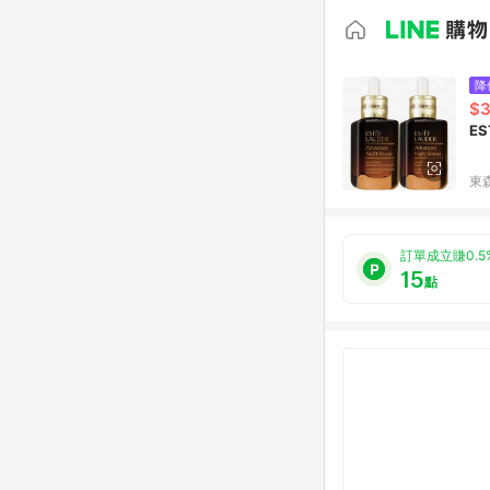
降
$3
E
東森
訂單成立賺0.5
15
點