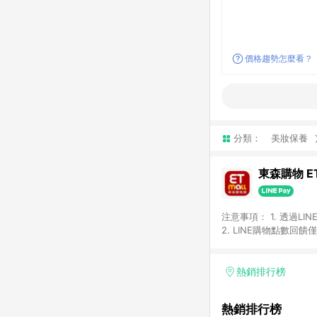
價格趨勢怎麼看？
分類：
美妝保養
東森購物 ET
注意事項： 1. 透過L
2. LINE購物點數
等身份結帳成立之訂單，
券、手錶、精品、珠寶、
「草莓網」全館商品。 
熱銷排行榜
饋會扣除所有折扣優惠後
內之折扣優惠(包含但不
熱銷排行榜
面顯示為準。 7. L