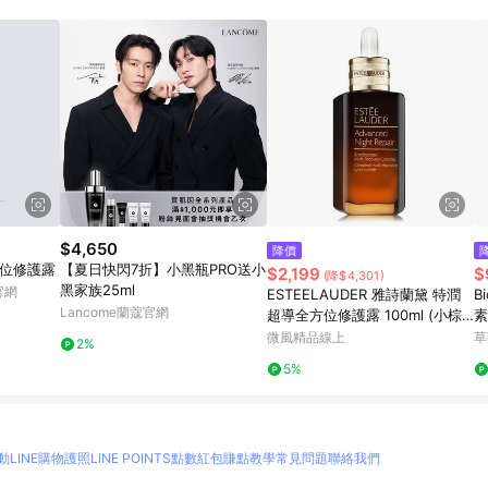
訂單成立時間當下LINE購物所設定的回饋機制為準。 8. LINE購物為購物資
，如顯示之商品規格、顏色、價位、贈品與東森購物ETMall銷售網頁不符，以
，請務必於訂單日期+180天以內至LINE購物客服洽詢；若超過180天(含)以上
部分點數紅包僅限指定商品使用，或不適用於無回饋商品。各點數紅包之適用商品與
$4,650
降價
方位修護露
【夏日快閃7折】小黑瓶PRO送小
$2,199
$
(降$4,301)
黑家族25ml
 官網
ESTEELAUDER 雅詩蘭黛 特潤
B
Lancome蘭蔻官網
超導全方位修護露 100ml (小棕
素
瓶) <國際航空版>
微風精品線上
草
2%
5%
動
LINE購物護照
LINE POINTS點數紅包
賺點教學
常見問題
聯絡我們