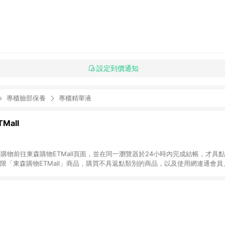
設定到價通知
專櫃臉部保養
專櫃精華液
Mall
INE購物前往東森購物ETMall頁面，並在同一瀏覽器於24小時內完成結帳，才具
回饋僅限「東森購物ETMall」商品，購買不具返點類別的商品，以及使用網連通會
皆不在點數回饋範圍內。 3. 如購買以下類別商品，將無法獲得點數回饋：旅
APPLE、愛買、虛擬點數卡、悠遊卡、一卡通、icash愛金卡、環球嚴選、
4. 如取消訂單、退貨、退款或購物中登出東森購物ETMall，將無法獲得點數回饋
之最終發票金額計算，實際回饋請依LINE購物通知為主。 6. 訂單如有使用東森購
限於東森幣、樂透金、東森現金券等)，不具點數回饋資格。詳細請依東森購物ET
INE購物設有「單一商品最高回饋點數」機制(特殊活動時開放「回饋無上限」)，