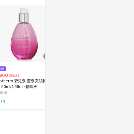
訊整合性平台，商
銷售網頁標示為
進行申訴，恕無法
使用條件請依點數
$1,490
降價
降價
【SHISEI
960
$228
(降$84)
(降$67)
修護精華 75m
iotherm 碧兒泉 源泉亮肌賦活
The Essential by Ariul Hyaluro
PChome 24h
 50ml/1.69oz-精華液
nic 13 Serum 60ml
莓網
Olive Young
1%
1%
3%