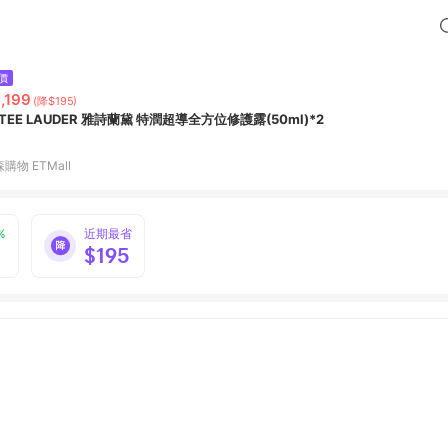
價
,199
(降$195)
STEE LAUDER 雅詩蘭黛 特潤超導全方位修護露(50ml)*2
購物 ETMall
%
近期最省
$195