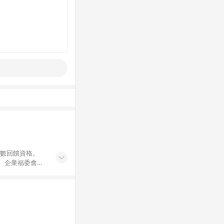
點數回饋資格。
員、企業福委會員
遊/住宿券、餐票
商城、專案商品、
。 5. 點數回
物ETMall站
Mall之結帳頁
以同一訂單中同一