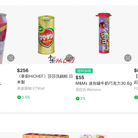
訂單成立時間當下LINE購物所設定的回饋機制為準。 8. LINE購物為購物資
，如顯示之商品規格、顏色、價位、贈品與東森購物ETMall銷售網頁不符，以
，請務必於訂單日期+180天以內至LINE購物客服洽詢；若超過180天(含)以上
部分點數紅包僅限指定商品使用，或不適用於無回饋商品。各點數紅包之適用商品與
$256
$
限時加碼
《掌廚HiCHEF》莎莎洗鍋粉 日
【
$55
本製
起
L
M&Ms 迷你罐牛奶巧克力30.6g
東森購物 ETMall
P
屈臣氏Watsons
0.5%
3%