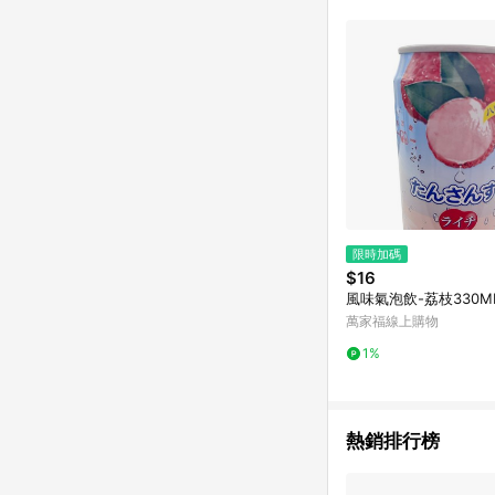
商品不論件數計算，並依
品資料更新會有時間差
準。 9. 若有贈點爭議
贈點回饋。 10. 
紅包頁面規則為準。
限時加碼
$16
風味氣泡飲-荔枝330M
萬家福線上購物
1%
熱銷排行榜