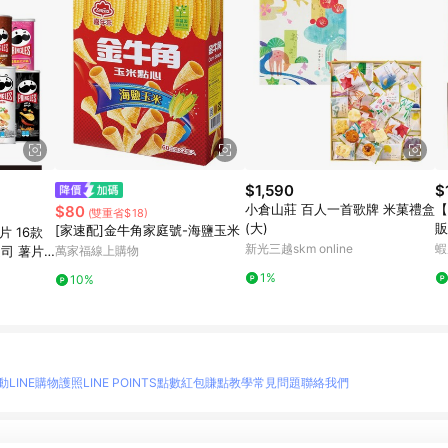
$1,590
$
小倉山莊 百人一首歌牌 米菓禮盒
【
$80
(雙重省$18)
(大)
販
[家速配]金牛角家庭號-海鹽玉米
 16款
黑
新光三越skm online
蝦
起司 薯片
萬家福線上購物
力
1%
10%
動
LINE購物護照
LINE POINTS點數紅包
賺點教學
常見問題
聯絡我們