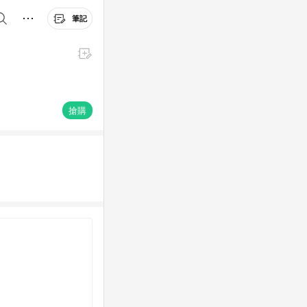
筆記
搶購