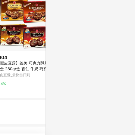
104
降價
降價
蝦皮直營】義美 巧克力酥片 量
$79
$60
(降$21)
(降$5)
盒 280g/盒 杏仁 牛奶 巧克力
多力多滋起司組合包200g
【蝦皮直營】
可可 榛果 零食 餅乾 點心 巧克
皮直營_最快當日到
蚵仔煎/蚵仔煎
萬家福線上購物
片 零嘴
鹽之花 110.
蝦皮直營_最快
4%
15%
乾
4%