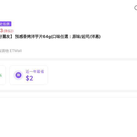
史低價
53
(降$2)
好麗友】 預感香烤洋芋片64g(口味任選：原味/起司/洋蔥)
購物 ETMall
近一年最省
%
$2