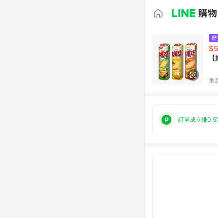
歷
$
【
東森
訂單成立賺0.5