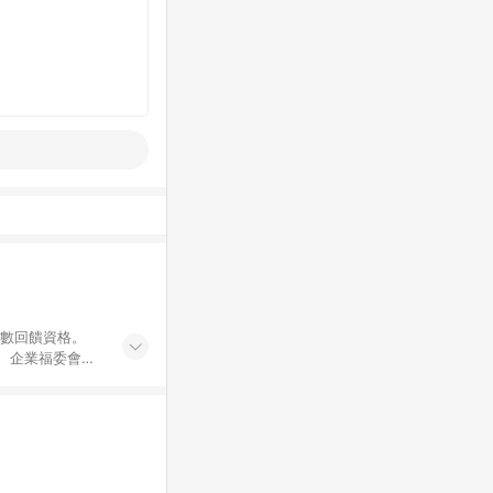
點數回饋資格。
員、企業福委會員
遊/住宿券、餐票
商城、專案商品、
。 5. 點數回
物ETMall站
Mall之結帳頁
以同一訂單中同一