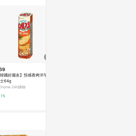
訊整合性平台，商
銷售網頁標示為
進行申訴，恕無法
使用條件請依點數
69
$49
限時加碼
韓國好麗友】預感香烤洋芋片-
味覺糖 普超
$225
士64g
萬家福線上購
【韓國🇰🇷直送】LOTTE 樂天 B
Chome 24h購物
utter Ring 深層薄荷巧克力餅乾
15%
(12入) |經典奶油圓餅 巧克力奶
蝦皮購物
1%
油酥餅
5.6%