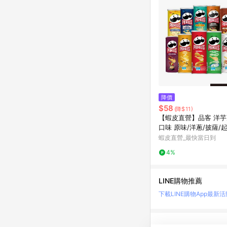
降價
$58
(降$11)
【蝦皮直營】品客 洋芋片
口味 原味/洋蔥/披薩/
餅乾 零食 罐裝洋芋片
蝦皮直營_最快當日到
4%
LINE購物推薦
下載LINE購物App
最新活