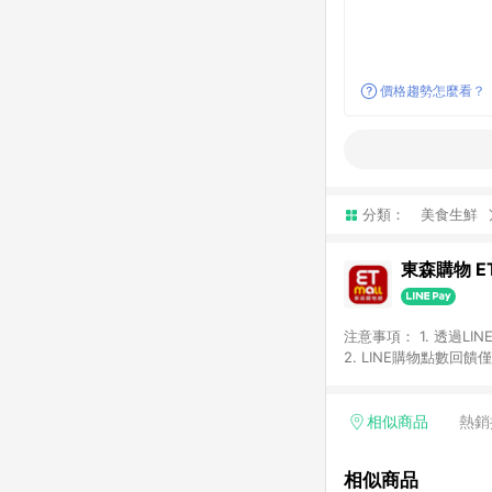
價格趨勢怎麼看？
分類：
美食生鮮
東森購物 ET
注意事項： 1. 透過L
2. LINE購物點數
等身份結帳成立之訂單，
券、手錶、精品、珠寶、
「草莓網」全館商品。 
相似商品
熱銷
饋會扣除所有折扣優惠後
內之折扣優惠(包含但不
相似商品
面顯示為準。 7. L