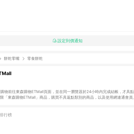
設定到價通知
餅乾零嘴
零食餅乾
Mall
INE購物前往東森購物ETMall頁面，並在同一瀏覽器於24小時內完成結帳，才具
回饋僅限「東森購物ETMall」商品，購買不具返點類別的商品，以及使用網連通會
皆不在點數回饋範圍內。 3. 如購買以下類別商品，將無法獲得點數回饋：旅
APPLE、愛買、虛擬點數卡、悠遊卡、一卡通、icash愛金卡、環球嚴選、
4. 如取消訂單、退貨、退款或購物中登出東森購物ETMall，將無法獲得點數回饋
排行榜
之最終發票金額計算，實際回饋請依LINE購物通知為主。 6. 訂單如有使用東森購
限於東森幣、樂透金、東森現金券等)，不具點數回饋資格。詳細請依東森購物ET
INE購物設有「單一商品最高回饋點數」機制(特殊活動時開放「回饋無上限」)，