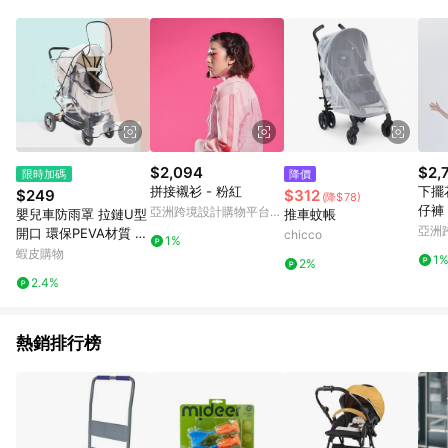
單、退貨、退款或購物中登出東森購物ETMall，將無法獲得點數
回饋。 5. 點數回饋會扣除所有折扣優惠後之最終發票金額計算，
實際回饋請依LINE購物通知為主。 6. 訂單如有使用東森購物
ETMall站內之折扣優惠(包含但不限於東森幣、樂透金、東森現金
券等)，不具點數回饋資格。詳細請依東森購物ETMall之結帳頁面
顯示為準。 7. LINE購物設有「單一商品最高回饋點數」機制(特
殊活動時開放「回饋無上限」)，以同一訂單中同一商品不論件數
計算，並依訂單成立時間當下LINE購物所設定的回饋機制為準。
8. LINE購物為購物資訊整合性平台，商品資料更新會有時間差，
$2,094
$2,
限時加碼
降價
如顯示之商品規格、顏色、價位、贈品與東森購物ETMall銷售網
拼接襯衫 - 粉紅
下擺
$249
$312
(降$78)
頁不符，以銷售網頁標示為準。 9. 若有贈點爭議，請務必於訂單
仔褲
亞洲跨境設計購物平台
嬰兒車防雨罩 拉鏈U型
推車蚊帳
日期+180天以內至LINE購物客服洽詢；若超過180天(含)以上進
Pinkoi
亞洲
開口 環保PEVA材質 童
chicco
行申訴，恕無法贈點回饋。 10. 部分點數紅包僅限指定商品使
1%
Pinko
車雨罩 推車傘 推車雨
蝦皮購物
用，或不適用於無回饋商品。各點數紅包之適用商品與使用條件
1
2%
衣 擋風擋雨罩 傘車【Z
請依點數紅包頁面規則為準。
2.4%
M0501】《約翰家庭百
貨
熱銷排行榜