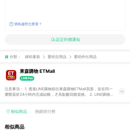
價格趨勢怎麼看？
設定到價通知
分類：
婦幼童裝
嬰幼兒用品
嬰幼外出用品
東森購物 ETMall
注意事項： 1. 透過LINE購物前往東森購物ETMall頁面，並在同一
瀏覽器於24小時內完成結帳，才具點數回饋資格。 2. LINE購物
點數回饋僅限「東森購物ETMall」商品，購買不具返點類別的商
品，以及使用網連通會員、企業福委會員等身份結帳成立之訂
單，皆不在點數回饋範圍內。 3. 如購買以下類別商品，將無法獲
相似商品
熱銷排行榜
得點數回饋：旅遊/住宿券、餐票券、手錶、精品、珠寶、
APPLE、愛買、虛擬點數卡、悠遊卡、一卡通、icash愛金卡、環
相似商品
球嚴選、商城、專案商品、「草莓網」全館商品。 4. 如取消訂