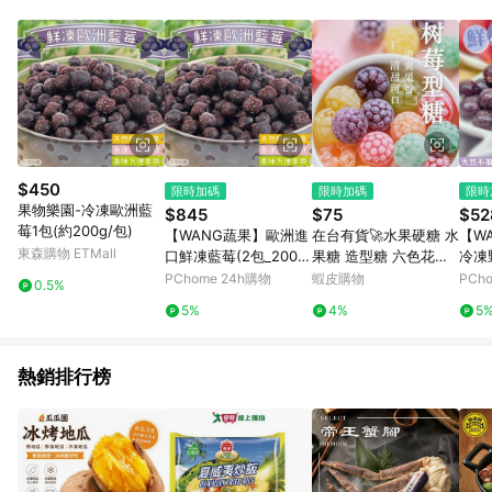
單、退貨、退款或購物中登出東森購物ETMall，將無法獲得點數
回饋。 5. 點數回饋會扣除所有折扣優惠後之最終發票金額計算，
實際回饋請依LINE購物通知為主。 6. 訂單如有使用東森購物
ETMall站內之折扣優惠(包含但不限於東森幣、樂透金、東森現金
券等)，不具點數回饋資格。詳細請依東森購物ETMall之結帳頁面
顯示為準。 7. LINE購物設有「單一商品最高回饋點數」機制(特
殊活動時開放「回饋無上限」)，以同一訂單中同一商品不論件數
計算，並依訂單成立時間當下LINE購物所設定的回饋機制為準。
8. LINE購物為購物資訊整合性平台，商品資料更新會有時間差，
$450
限時加碼
限時加碼
限時
如顯示之商品規格、顏色、價位、贈品與東森購物ETMall銷售網
果物樂園-冷凍歐洲藍
$845
$75
$52
頁不符，以銷售網頁標示為準。 9. 若有贈點爭議，請務必於訂單
莓1包(約200g/包)
【WANG蔬果】歐洲進
在台有貨🚀水果硬糖 水
【W
日期+180天以內至LINE購物客服洽詢；若超過180天(含)以上進
東森購物 ETMall
口鮮凍藍莓(2包_200g/
果糖 造型糖 六色花瓣
冷凍
行申訴，恕無法贈點回饋。 10. 部分點數紅包僅限指定商品使
包)
水果糖水果味硬糖高顔
0g/
PChome 24h購物
蝦皮購物
PCh
用，或不適用於無回饋商品。各點數紅包之適用商品與使用條件
0.5%
值少女心零食網紅糖果
請依點數紅包頁面規則為準。
5%
4%
5
高檔混裝
熱銷排行榜