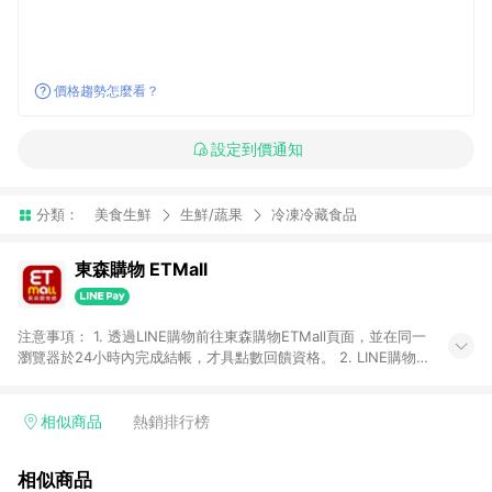
價格趨勢怎麼看？
設定到價通知
分類：
美食生鮮
生鮮/蔬果
冷凍冷藏食品
東森購物 ETMall
注意事項： 1. 透過LINE購物前往東森購物ETMall頁面，並在同一
瀏覽器於24小時內完成結帳，才具點數回饋資格。 2. LINE購物
點數回饋僅限「東森購物ETMall」商品，購買不具返點類別的商
品，以及使用網連通會員、企業福委會員等身份結帳成立之訂
單，皆不在點數回饋範圍內。 3. 如購買以下類別商品，將無法獲
相似商品
熱銷排行榜
得點數回饋：旅遊/住宿券、餐票券、手錶、精品、珠寶、
APPLE、愛買、虛擬點數卡、悠遊卡、一卡通、icash愛金卡、環
相似商品
球嚴選、商城、專案商品、「草莓網」全館商品。 4. 如取消訂