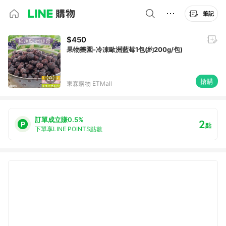
筆記
$450
果物樂園-冷凍歐洲藍莓1包(約200g/包)
搶購
東森購物 ETMall
訂單成立賺0.5%
2
點
下單享LINE POINTS點數