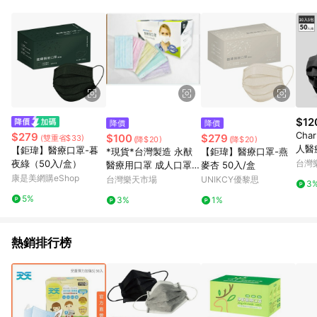
單、退貨、退款或購物中登出東森購物ETMall，將無法獲得點數
回饋。 5. 點數回饋會扣除所有折扣優惠後之最終發票金額計算，
實際回饋請依LINE購物通知為主。 6. 訂單如有使用東森購物
ETMall站內之折扣優惠(包含但不限於東森幣、樂透金、東森現金
券等)，不具點數回饋資格。詳細請依東森購物ETMall之結帳頁面
顯示為準。 7. LINE購物設有「單一商品最高回饋點數」機制(特
殊活動時開放「回饋無上限」)，以同一訂單中同一商品不論件數
計算，並依訂單成立時間當下LINE購物所設定的回饋機制為準。
8. LINE購物為購物資訊整合性平台，商品資料更新會有時間差，
$12
降價
降價
如顯示之商品規格、顏色、價位、贈品與東森購物ETMall銷售網
Cha
$279
$100
$279
(雙重省$33)
(降$20)
(降$20)
頁不符，以銷售網頁標示為準。 9. 若有贈點爭議，請務必於訂單
人醫療
【鉅瑋】醫療口罩-暮
*現貨*台灣製造 永猷
【鉅瑋】醫療口罩-燕
日期+180天以內至LINE購物客服洽詢；若超過180天(含)以上進
入小
夜綠（50入/盒）
台灣
醫療用口罩 成人口罩
麥杏 50入/盒
行申訴，恕無法贈點回饋。 10. 部分點數紅包僅限指定商品使
康是美網購eShop
一般系列 製造日期202
台灣樂天市場
UNIKCY優黎思
用，或不適用於無回饋商品。各點數紅包之適用商品與使用條件
3
2.1
請依點數紅包頁面規則為準。
5%
3%
1%
熱銷排行榜