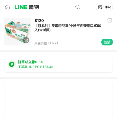
筆記
$120
【順易利】雙鋼印兒童/小臉平面醫用口罩50
入(未滅菌)
搶購
東森購物 ETMall
訂單成立賺0.5%
下單享LINE POINTS點數