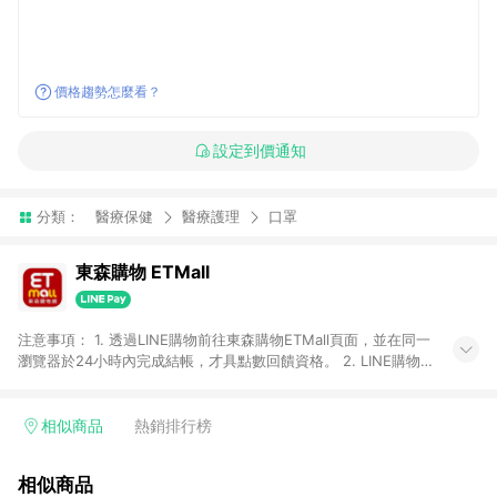
價格趨勢怎麼看？
設定到價通知
分類：
醫療保健
醫療護理
口罩
東森購物 ETMall
注意事項： 1. 透過LINE購物前往東森購物ETMall頁面，並在同一
瀏覽器於24小時內完成結帳，才具點數回饋資格。 2. LINE購物
點數回饋僅限「東森購物ETMall」商品，購買不具返點類別的商
品，以及使用網連通會員、企業福委會員等身份結帳成立之訂
單，皆不在點數回饋範圍內。 3. 如購買以下類別商品，將無法獲
相似商品
熱銷排行榜
得點數回饋：旅遊/住宿券、餐票券、手錶、精品、珠寶、
APPLE、愛買、虛擬點數卡、悠遊卡、一卡通、icash愛金卡、環
相似商品
球嚴選、商城、專案商品、「草莓網」全館商品。 4. 如取消訂