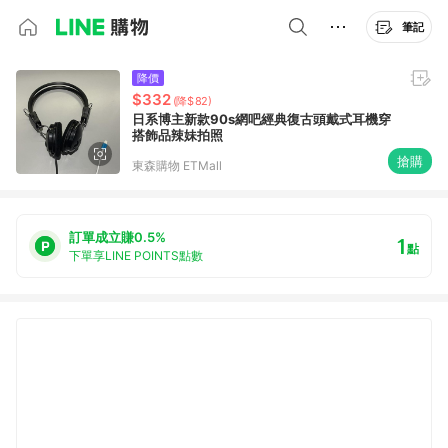
筆記
降價
$332
(降$82)
日系博主新款90s網吧經典復古頭戴式耳機穿
搭飾品辣妹拍照
搶購
東森購物 ETMall
訂單成立賺0.5%
1
點
下單享LINE POINTS點數