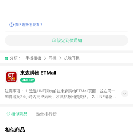
價格趨勢怎麼看？
設定到價通知
分類：
手機相機
耳機
抗噪耳機
東森購物 ETMall
注意事項： 1. 透過LINE購物前往東森購物ETMall頁面，並在同一
瀏覽器於24小時內完成結帳，才具點數回饋資格。 2. LINE購物
點數回饋僅限「東森購物ETMall」商品，購買不具返點類別的商
品，以及使用網連通會員、企業福委會員等身份結帳成立之訂
單，皆不在點數回饋範圍內。 3. 如購買以下類別商品，將無法獲
相似商品
熱銷排行榜
得點數回饋：旅遊/住宿券、餐票券、手錶、精品、珠寶、
APPLE、愛買、虛擬點數卡、悠遊卡、一卡通、icash愛金卡、環
相似商品
球嚴選、商城、專案商品、「草莓網」全館商品。 4. 如取消訂