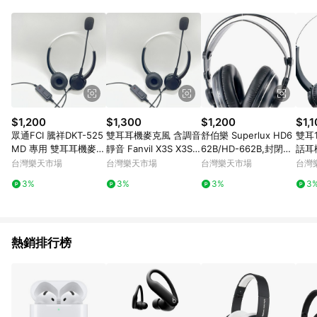
單、退貨、退款或購物中登出東森購物ETMall，將無法獲得點數
回饋。 5. 點數回饋會扣除所有折扣優惠後之最終發票金額計算，
實際回饋請依LINE購物通知為主。 6. 訂單如有使用東森購物
ETMall站內之折扣優惠(包含但不限於東森幣、樂透金、東森現金
券等)，不具點數回饋資格。詳細請依東森購物ETMall之結帳頁面
顯示為準。 7. LINE購物設有「單一商品最高回饋點數」機制(特
殊活動時開放「回饋無上限」)，以同一訂單中同一商品不論件數
計算，並依訂單成立時間當下LINE購物所設定的回饋機制為準。
8. LINE購物為購物資訊整合性平台，商品資料更新會有時間差，
$1,200
$1,300
$1,200
$1,
如顯示之商品規格、顏色、價位、贈品與東森購物ETMall銷售網
眾通FCI 騰祥DKT-525
雙耳耳機麥克風 含調音
舒伯樂 Superlux HD6
雙耳
頁不符，以銷售網頁標示為準。 9. 若有贈點爭議，請務必於訂單
MD 專用 雙耳耳機麥克
靜音 Fanvil X3S X3SP
62B/HD-662B,封閉式
話耳機
日期+180天以內至LINE購物客服洽詢；若超過180天(含)以上進
風 含調音靜音
話機專用 office heads
全罩監聽耳機 原廠公司
X UD
台灣樂天市場
台灣樂天市場
台灣樂天市場
台灣
行申訴，恕無法贈點回饋。 10. 部分點數紅包僅限指定商品使
et phone
貨保固1年
ISDK
用，或不適用於無回饋商品。各點數紅包之適用商品與使用條件
3%
3%
3%
3
RIES
請依點數紅包頁面規則為準。
TD
機電
機 H
熱銷排行榜
E