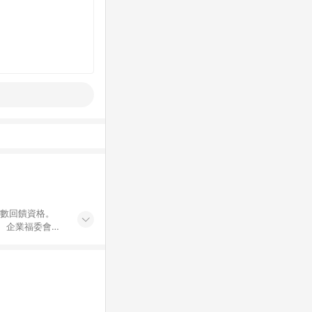
點數回饋資格。
員、企業福委會員
遊/住宿券、餐票
商城、專案商品、
。 5. 點數回
物ETMall站
Mall之結帳頁
以同一訂單中同一