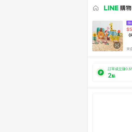
降
$
《
東森
訂單成立賺0.5
2
點