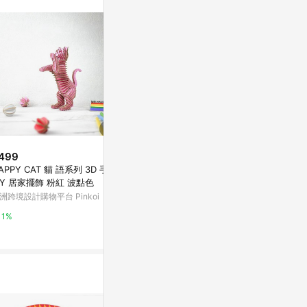
訊整合性平台，商
銷售網頁標示為
進行申訴，恕無法
使用條件請依點數
499
$217
降價
APPY CAT 貓 語系列 3D 手作
超脫力少女日常
$2,411
(降$529)
IY 居家擺飾 粉紅 波點色
屁股 手手 怪
Cubebot 酷比人【酷炫彩3件
洲跨境設計購物平台 Pinkoi
亞洲跨境設計購物
組】木製變形積木機器人 聖誕交
換禮物
亞洲跨境設計購物平台 Pinkoi
1%
1%
1%