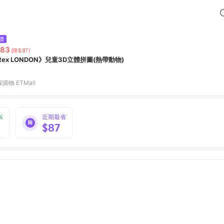
價
583
(降$87)
Rex LONDON》兒童3D立體拼圖(熱帶動物)
購物 ETMall
%
近期最省
$87