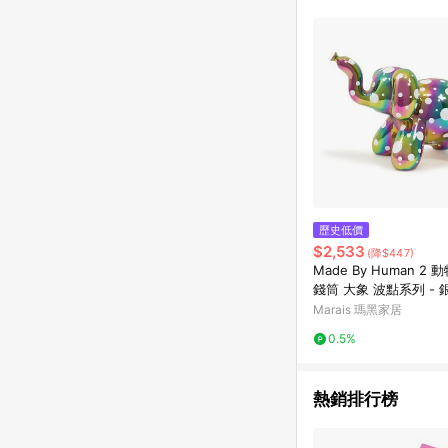
商品不論件數計算，並依
品資料更新會有時間差
準。 9. 若有贈點爭議
贈點回饋。 10. 
紅包頁面規則為準。
歷史低價
$2,533
(降$447)
Made By Human 2
錢筒 大象 波點系列 -
波點
Marais 瑪黑家居
0.5%
熱銷排行榜