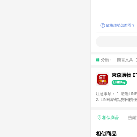
價格趨勢怎麼看？
分類：
圖書文具
東森購物 ET
注意事項： 1. 透過L
2. LINE購物點數
等身份結帳成立之訂單，
券、手錶、精品、珠寶、
「草莓網」全館商品。 
相似商品
熱銷
饋會扣除所有折扣優惠後
內之折扣優惠(包含但不
相似商品
面顯示為準。 7. L