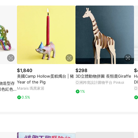
訂單成立時間當下LINE購物所設定的回饋機制為準。 8. LINE購物為購物資
，如顯示之商品規格、顏色、價位、贈品與東森購物ETMall銷售網頁不符，以
，請務必於訂單日期+180天以內至LINE購物客服洽詢；若超過180天(含)以上
部分點數紅包僅限指定商品使用，或不適用於無回饋商品。各點數紅包之適用商品與
$1,840
$298
$
美國Camp Hollow蛋糕燭台 | 豬
3D立體動物拼圖 長頸鹿Giraffe
H
Year of the Pig
D
亞洲跨境設計購物平台 Pinkoi
 動物造型存
Marais 瑪黑家居
亞
 銀色紅色
1%
0.5%