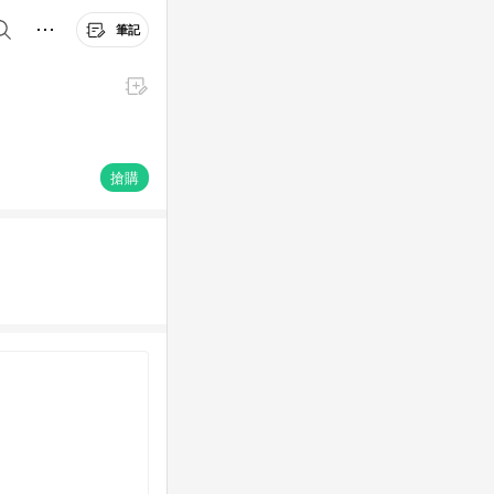
筆記
搶購