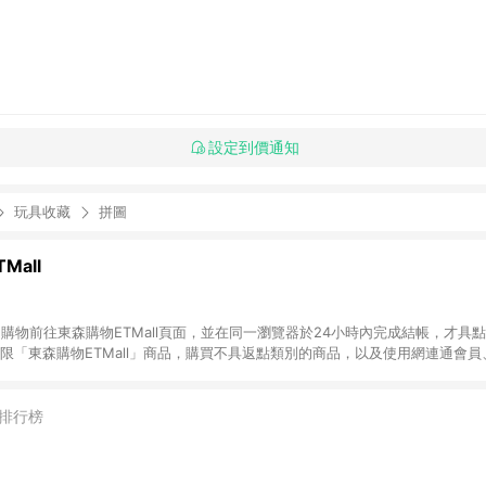
設定到價通知
玩具收藏
拼圖
Mall
INE購物前往東森購物ETMall頁面，並在同一瀏覽器於24小時內完成結帳，才具
回饋僅限「東森購物ETMall」商品，購買不具返點類別的商品，以及使用網連通會
皆不在點數回饋範圍內。 3. 如購買以下類別商品，將無法獲得點數回饋：旅
APPLE、愛買、虛擬點數卡、悠遊卡、一卡通、icash愛金卡、環球嚴選、
4. 如取消訂單、退貨、退款或購物中登出東森購物ETMall，將無法獲得點數回饋
排行榜
之最終發票金額計算，實際回饋請依LINE購物通知為主。 6. 訂單如有使用東森購
限於東森幣、樂透金、東森現金券等)，不具點數回饋資格。詳細請依東森購物ET
INE購物設有「單一商品最高回饋點數」機制(特殊活動時開放「回饋無上限」)，