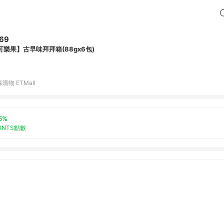
69
可樂果】古早味拜拜箱(88gx6包)
購物 ETMall
5%
OINTS點數