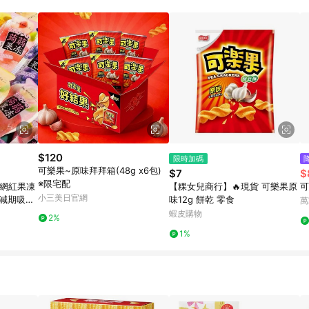
訂單成立時間當下LINE購物所設定的回饋機制為準。 8. LINE購物為購物資
，如顯示之商品規格、顏色、價位、贈品與東森購物ETMall銷售網頁不符，以
，請務必於訂單日期+180天以內至LINE購物客服洽詢；若超過180天(含)以上
部分點數紅包僅限指定商品使用，或不適用於無回饋商品。各點數紅包之適用商品與
$120
限時加碼
可樂果~原味拜拜箱(48g x6包)
$7
$
※限宅配
【粿女兒商行】🔥現貨 可樂果原
可
小三美日官網
肥減期吸吸
味12g 餅乾 零食
萬
整箱批發
蝦皮購物
2%
1%