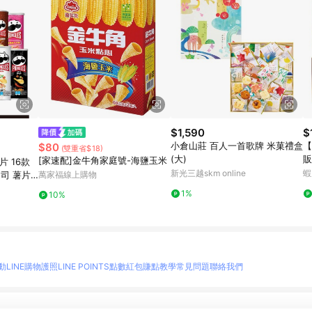
$1,590
$
小倉山莊 百人一首歌牌 米菓禮盒
【
$80
(雙重省$18)
(大)
販
[家速配]金牛角家庭號-海鹽玉米
 16款
黑
新光三越skm online
蝦
起司 薯片
萬家福線上購物
力
1%
10%
動
LINE購物護照
LINE POINTS點數紅包
賺點教學
常見問題
聯絡我們