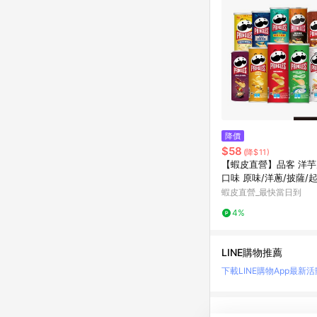
降價
$58
(降$11)
【蝦皮直營】品客 洋芋片
口味 原味/洋蔥/披薩/
餅乾 零食 罐裝洋芋片
蝦皮直營_最快當日到
4%
LINE購物推薦
下載LINE購物App
最新活