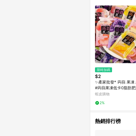
商品不論件數計算，並依
品資料更新會有時間差
準。 9. 若有贈點爭議
贈點回饋。 10. 
紅包頁面規則為準。
限時加碼
$2
✨產家批發* 蒟蒻 果凍 網紅果凍
#蒟蒻果凍低卡0脂肪
凍解饞小零食網紅休閑
蝦皮購物
散稱
2%
熱銷排行榜