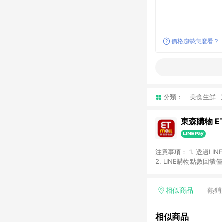
價格趨勢怎麼看？
分類：
美食生鮮
東森購物 ET
注意事項： 1. 透過L
2. LINE購物點數
等身份結帳成立之訂單，
券、手錶、精品、珠寶、
「草莓網」全館商品。 
相似商品
熱銷
饋會扣除所有折扣優惠後
內之折扣優惠(包含但不
相似商品
面顯示為準。 7. L