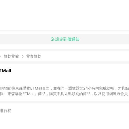
設定到價通知
餅乾零嘴
零食餅乾
Mall
INE購物前往東森購物ETMall頁面，並在同一瀏覽器於24小時內完成結帳，才具
回饋僅限「東森購物ETMall」商品，購買不具返點類別的商品，以及使用網連通會
皆不在點數回饋範圍內。 3. 如購買以下類別商品，將無法獲得點數回饋：旅
APPLE、愛買、虛擬點數卡、悠遊卡、一卡通、icash愛金卡、環球嚴選、
4. 如取消訂單、退貨、退款或購物中登出東森購物ETMall，將無法獲得點數回饋
排行榜
之最終發票金額計算，實際回饋請依LINE購物通知為主。 6. 訂單如有使用東森購
限於東森幣、樂透金、東森現金券等)，不具點數回饋資格。詳細請依東森購物ET
INE購物設有「單一商品最高回饋點數」機制(特殊活動時開放「回饋無上限」)，