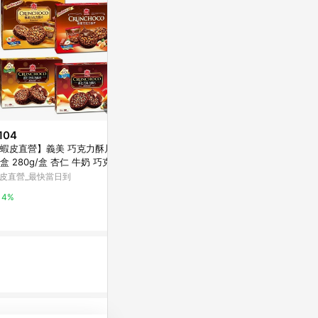
104
降價
降價
蝦皮直營】義美 巧克力酥片 量
$79
$60
(降$21)
(降$5)
盒 280g/盒 杏仁 牛奶 巧克力
多力多滋起司組合包200g
【蝦皮直營】
可可 榛果 零食 餅乾 點心 巧克
皮直營_最快當日到
蚵仔煎/蚵仔煎
萬家福線上購物
片 零嘴
鹽之花 110.
蝦皮直營_最快
4%
15%
乾
4%