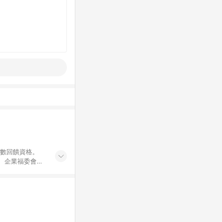
點數回饋資格。
員、企業福委會員
遊/住宿券、餐票
商城、專案商品、
。 5. 點數回
物ETMall站
Mall之結帳頁
以同一訂單中同一