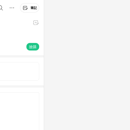
筆記
搶購