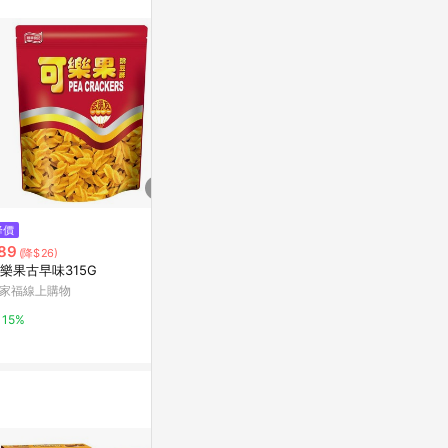
訊整合性平台，商
銷售網頁標示為
進行申訴，恕無法
使用條件請依點數
降價
降價
降價
89
$52
$145
(降$26)
(降$23)
(降$55)
樂果古早味315G
可樂果超值分享包系列(原味/酷
可樂果酷辣口
辣/古早味)(188G/包)【愛買】
家福線上購物
萬家福線上購
台灣樂天市場
15%
15%
3%