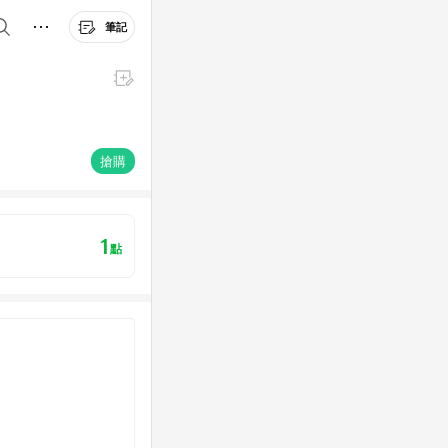
筆記
搶購
1
點