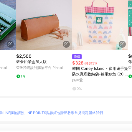
$2,500
$
降價
穀倉鉛筆盒加大版
薄
$328
(降$151)
koi
亞洲跨境設計購物平台 Pinkoi
亞
韓國 Coney Island - 多用途手提
防水寬底收納袋-糖果鯨魚 (20.5
1%
X25X7cm)
媽咪愛
0%
動
LINE購物護照
LINE POINTS點數紅包
賺點教學
常見問題
聯絡我們