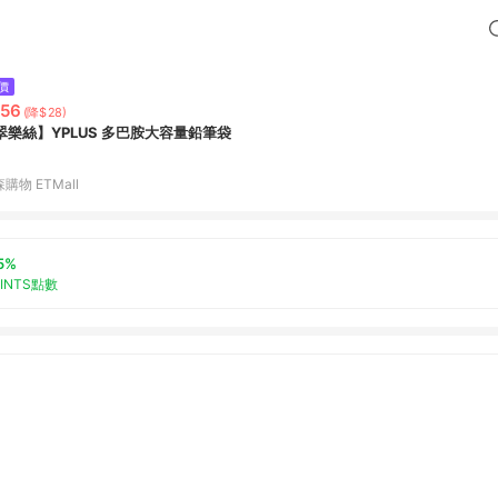
價
56
(降$28)
翠樂絲】YPLUS 多巴胺大容量鉛筆袋
購物 ETMall
5%
OINTS點數