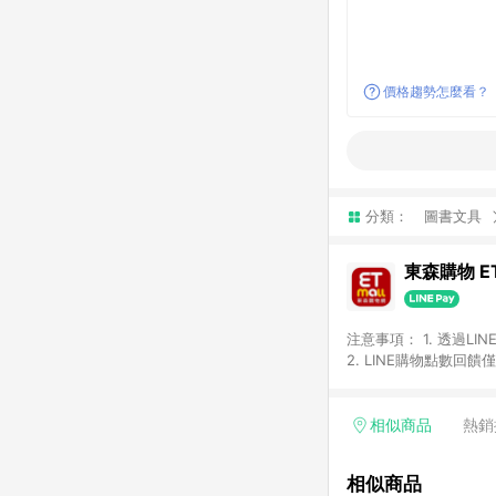
價格趨勢怎麼看？
分類：
圖書文具
東森購物 ET
注意事項： 1. 透過L
2. LINE購物點數
等身份結帳成立之訂單，
券、手錶、精品、珠寶、
「草莓網」全館商品。 
相似商品
熱銷
饋會扣除所有折扣優惠後
內之折扣優惠(包含但不
相似商品
面顯示為準。 7. L