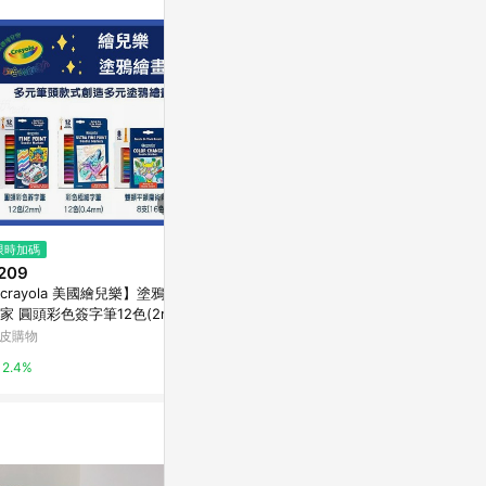
訊整合性平台，商
銷售網頁標示為
進行申訴，恕無法
使用條件請依點數
限時加碼
限時加碼
降價
209
$29
$126
(降$54)
crayola 美國繪兒樂】塗鴉繪
現貨 鉛筆盒 鉛筆袋 馬卡龍色 糖
PLUS 輕鬆訂
家 圓頭彩色簽字筆12色(2mm)
果色系 學生筆袋 學生鉛筆盒 帆
(內附訂書針)/
頭平頭魔術彩色筆8支
布文具袋 創意筆袋 純色筆袋 簡
樂士 10號訂
皮購物
蝦皮購物
台灣樂天市場
約清新鉛筆袋 鉛筆盒
書機 迷你釘書
2.4%
6%
3%
力釘書機【A
(單一帳號最高1