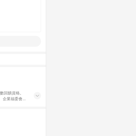
點數回饋資格。
員、企業福委會員
遊/住宿券、餐票
商城、專案商品、
。 5. 點數回
物ETMall站
Mall之結帳頁
以同一訂單中同一