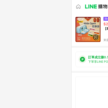
降
$2
【
東森
訂單成立賺0.
下單享LINE P