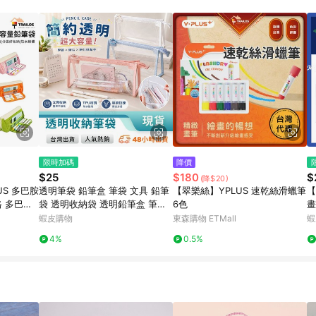
訂單成立時間當下LINE購物所設定的回饋機制為準。 8. LINE購物為購物資
，如顯示之商品規格、顏色、價位、贈品與東森購物ETMall銷售網頁不符，以
，請務必於訂單日期+180天以內至LINE購物客服洽詢；若超過180天(含)以上
部分點數紅包僅限指定商品使用，或不適用於無回饋商品。各點數紅包之適用商品與
限時加碼
降價
$25
$180
$
(降$20)
US 多巴胺
透明筆袋 鉛筆盒 筆袋 文具 鉛筆
【翠樂絲】YPLUS 速乾絲滑蠟筆
【
格 多巴胺
袋 透明收納袋 透明鉛筆盒 筆袋
6色
畫
青 無印 翠
簡約 鉛筆盒透明 透明鉛筆袋 玩
雙
蝦皮購物
東森購物 ETMall
蝦
美 771121
4%
0.5%