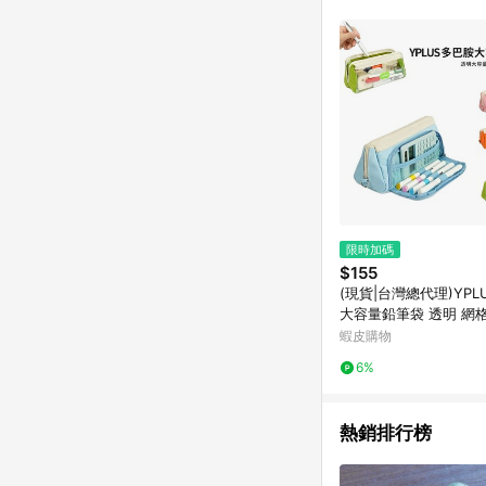
商品不論件數計算，並依
品資料更新會有時間差
準。 9. 若有贈點爭議
贈點回饋。 10. 
紅包頁面規則為準。
限時加碼
$155
(現貨|台灣總代理)YPL
大容量鉛筆袋 透明 網
多層 大容量 鉛筆盒 文
蝦皮購物
樂絲 文具
6%
熱銷排行榜