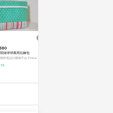
880
$650
歷史低價
荷綠球球萬用拉鍊包
花生漫畫 75週年聯名/露西書夾
$108
(降$8)
花生漫畫 75週年聯名/露西書夾
洲跨境設計購物平台 Pinkoi
A4可組合收納架
citiesocial 找 好東西
1
1%
九乘九購物網
0.5%
2%