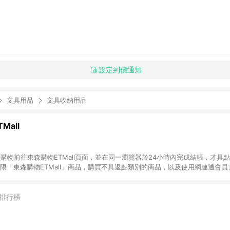
設定到價通知
文具用品
文具收納用品
Mall
INE購物前往東森購物ETMall頁面，並在同一瀏覽器於24小時內完成結帳，才具
回饋僅限「東森購物ETMall」商品，購買不具返點類別的商品，以及使用網連通會
皆不在點數回饋範圍內。 3. 如購買以下類別商品，將無法獲得點數回饋：旅
APPLE、愛買、虛擬點數卡、悠遊卡、一卡通、icash愛金卡、環球嚴選、
4. 如取消訂單、退貨、退款或購物中登出東森購物ETMall，將無法獲得點數回饋
排行榜
之最終發票金額計算，實際回饋請依LINE購物通知為主。 6. 訂單如有使用東森購
限於東森幣、樂透金、東森現金券等)，不具點數回饋資格。詳細請依東森購物ET
INE購物設有「單一商品最高回饋點數」機制(特殊活動時開放「回饋無上限」)，