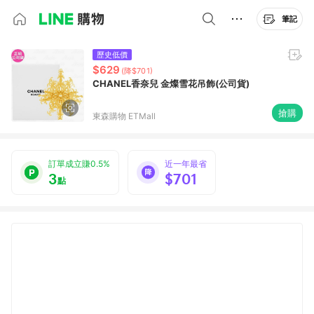
筆記
歷史低價
$629
(降$701)
CHANEL香奈兒 金燦雪花吊飾(公司貨)
搶購
東森購物 ETMall
訂單成立賺0.5%
近一年最省
3
$701
點