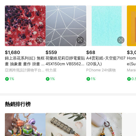
單、退貨、退款或購物中登出東森購物ETMall，將無法獲得點數
回饋。 5. 點數回饋會扣除所有折扣優惠後之最終發票金額計算，
實際回饋請依LINE購物通知為主。 6. 訂單如有使用東森購物
ETMall站內之折扣優惠(包含但不限於東森幣、樂透金、東森現金
券等)，不具點數回饋資格。詳細請依東森購物ETMall之結帳頁面
顯示為準。 7. LINE購物設有「單一商品最高回饋點數」機制(特
殊活動時開放「回饋無上限」)，以同一訂單中同一商品不論件數
計算，並依訂單成立時間當下LINE購物所設定的回饋機制為準。
8. LINE購物為購物資訊整合性平台，商品資料更新會有時間差，
$1,680
$559
$68
$3,
如顯示之商品規格、顏色、價位、贈品與東森購物ETMall銷售網
錦上添花系列(紅) 無框
荷蘭維尼莉亞靜電窗貼
A4雲彩紙-天空藍7107
Homa
頁不符，以銷售網頁標示為準。 9. 若有贈點爭議，請務必於訂單
畫 抽象畫 畫作 掛畫 居
45X150cm VBS56227
(20張入)
e(Su
日期+180天以內至LINE購物客服洽詢；若超過180天(含)以上進
家擺設 療癒小物
多邊形
f A
亞洲跨境設計購物平台
特力屋
PChome 24h購物
Mar
行申訴，恕無法贈點回饋。 10. 部分點數紅包僅限指定商品使
尺寸
Pinkoi
用，或不適用於無回饋商品。各點數紅包之適用商品與使用條件
1%
1%
1%
0.
請依點數紅包頁面規則為準。
熱銷排行榜