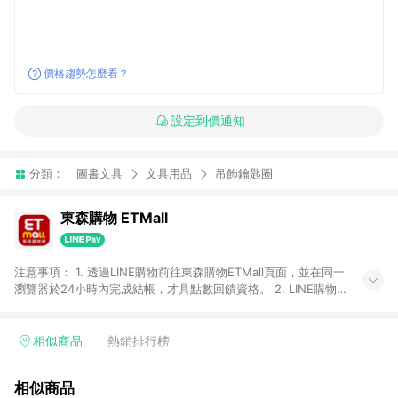
價格趨勢怎麼看？
設定到價通知
分類：
圖書文具
文具用品
吊飾鑰匙圈
東森購物 ETMall
注意事項： 1. 透過LINE購物前往東森購物ETMall頁面，並在同一
瀏覽器於24小時內完成結帳，才具點數回饋資格。 2. LINE購物
點數回饋僅限「東森購物ETMall」商品，購買不具返點類別的商
品，以及使用網連通會員、企業福委會員等身份結帳成立之訂
單，皆不在點數回饋範圍內。 3. 如購買以下類別商品，將無法獲
相似商品
熱銷排行榜
得點數回饋：旅遊/住宿券、餐票券、手錶、精品、珠寶、
APPLE、愛買、虛擬點數卡、悠遊卡、一卡通、icash愛金卡、環
相似商品
球嚴選、商城、專案商品、「草莓網」全館商品。 4. 如取消訂