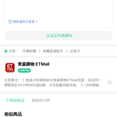
價格趨勢怎麼看？
設定到價通知
分類：
手機相機
相機週邊配件
記憶卡
東森購物 ETMall
注意事項： 1. 透過LINE購物前往東森購物ETMall頁面，並在同一
瀏覽器於24小時內完成結帳，才具點數回饋資格。 2. LINE購物
點數回饋僅限「東森購物ETMall」商品，購買不具返點類別的商
品，以及使用網連通會員、企業福委會員等身份結帳成立之訂
單，皆不在點數回饋範圍內。 3. 如購買以下類別商品，將無法獲
相似商品
熱銷排行榜
得點數回饋：旅遊/住宿券、餐票券、手錶、精品、珠寶、
APPLE、愛買、虛擬點數卡、悠遊卡、一卡通、icash愛金卡、環
相似商品
球嚴選、商城、專案商品、「草莓網」全館商品。 4. 如取消訂