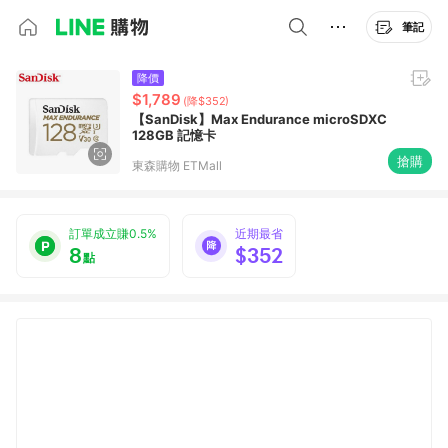
筆記
降價
$1,789
(降$352)
【SanDisk】Max Endurance microSDXC
128GB 記憶卡
搶購
東森購物 ETMall
訂單成立賺0.5%
近期最省
8
$352
點