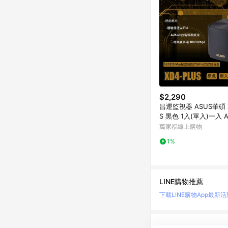
$2,290
昌運監視器 ASUS華碩 X
S 黑色 1入(單入)一入 A
esh 雙頻網狀WiFi 6
萬家福線上購物
1%
LINE購物推薦
下載LINE購物App
最新活