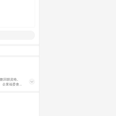
點數回饋資格。
員、企業福委會員
遊/住宿券、餐票
商城、專案商品、
。 5. 點數回
物ETMall站
Mall之結帳頁
以同一訂單中同一