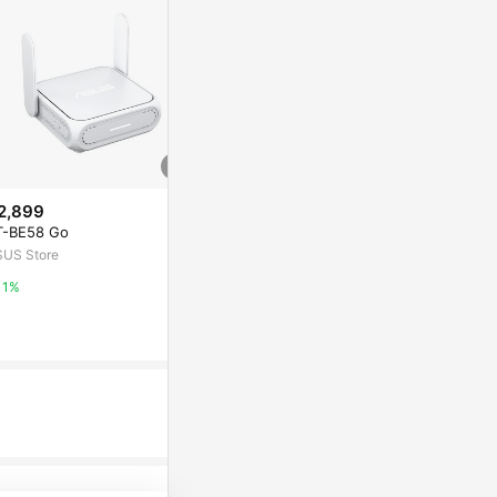
2,899
限時加碼
降價
T-BE58 Go
$1
$1,799
(降$1,
SUS Store
【桃子屁股】客製下單區 | 全球
TP-Link Arc
網卡 日本 韓國 中國 美國 印尼
雙頻雙核CPU 
1%
印度 澳洲 港澳 泰國 柬埔寨 菲律
享路由器
蝦皮購物
PChome 24h
賓
4%
1%