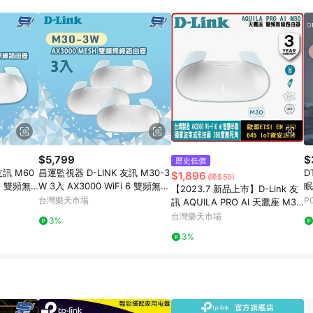
訂單成立時間當下LINE購物所設定的回饋機制為準。 8. LINE購物為購物資
，如顯示之商品規格、顏色、價位、贈品與東森購物ETMall銷售網頁不符，以
，請務必於訂單日期+180天以內至LINE購物客服洽詢；若超過180天(含)以上
部分點數紅包僅限指定商品使用，或不適用於無回饋商品。各點數紅包之適用商品與
$5,799
$
歷史低價
友訊 M60
昌運監視器 D-LINK 友訊 M30-3
D
$1,896
(降$59)
sh 雙頻無
W 3入 AX3000 WiFi 6 雙頻無線
眠
【2023.7 新品上市】D-Link 友
路由器
台灣樂天市場
P
訊 AQUILA PRO AI 天鷹座 M30
AX3000 Wi-Fi 6 MESH雙頻無
台灣樂天市場
3%
線路由器 1入 / 2入 / 3入 自由配
3%