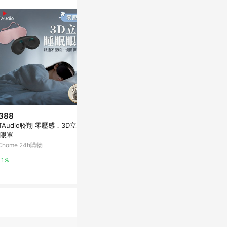
訊整合性平台，商
銷售網頁標示為
進行申訴，恕無法
使用條件請依點數
388
$4,999
歷史低價
TAudio聆翔 零壓感．3D立體睡
D-Link友訊 M
$6,999
(降$100)
眼罩
Wi-Fi 7無線
D-Link友訊 M60 AQUILA PRO
Chome 24h購物
Yahoo購物中
AI AX6000 Gigabit雙頻 Mesh
WiFi6 無線網路分享器路由器(二
Yahoo購物中心
1%
0.3%
入組)
0.3%