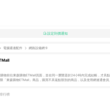
設定到價通知
電腦週邊配件
網路設備網卡
Mall
INE購物前往東森購物ETMall頁面，並在同一瀏覽器於24小時內完成結帳，才具
回饋僅限「東森購物ETMall」商品，購買不具返點類別的商品，以及使用網連通會
皆不在點數回饋範圍內。 3. 如購買以下類別商品，將無法獲得點數回饋：旅
APPLE、愛買、虛擬點數卡、悠遊卡、一卡通、icash愛金卡、環球嚴選、
4. 如取消訂單、退貨、退款或購物中登出東森購物ETMall，將無法獲得點數回饋
排行榜
之最終發票金額計算，實際回饋請依LINE購物通知為主。 6. 訂單如有使用東森購
限於東森幣、樂透金、東森現金券等)，不具點數回饋資格。詳細請依東森購物ET
INE購物設有「單一商品最高回饋點數」機制(特殊活動時開放「回饋無上限」)，