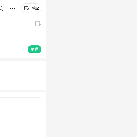
筆記
搶購