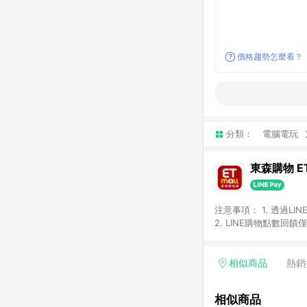
價格趨勢怎麼看？
分類：
電腦電玩
東森購物 ET
注意事項： 1. 透過L
2. LINE購物點數
等身份結帳成立之訂單，
券、手錶、精品、珠寶、
「草莓網」全館商品。 
相似商品
熱銷
饋會扣除所有折扣優惠後
內之折扣優惠(包含但不
相似商品
面顯示為準。 7. L