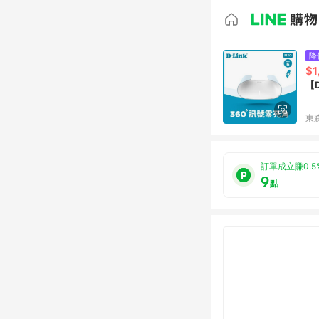
降
$1
【D
東森
訂單成立賺0.5
9
點