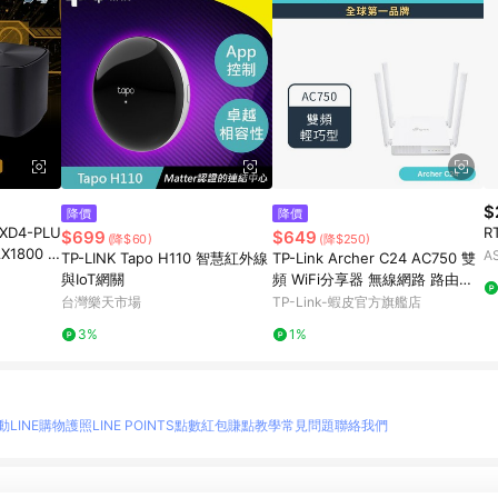
$
降價
降價
D4-PLU
R
$699
$649
(降$60)
(降$250)
X1800 M
A
TP-LINK Tapo H110 智慧紅外線
TP-Link Archer C24 AC750 雙
 無線路由器
與IoT網關
頻 WiFi分享器 無線網路 路由器
精緻嬌小 (新品/福利品)
台灣樂天市場
TP-Link-蝦皮官方旗艦店
3%
1%
動
LINE購物護照
LINE POINTS點數紅包
賺點教學
常見問題
聯絡我們