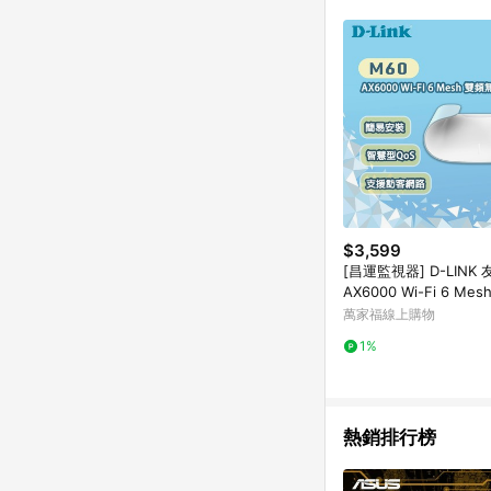
商品不論件數計算，並依
品資料更新會有時間差
準。 9. 若有贈點爭議
贈點回饋。 10. 
紅包頁面規則為準。
$3,599
[昌運監視器] D-LINK 
AX6000 Wi-Fi 6 Me
線路由器
萬家福線上購物
1%
熱銷排行榜