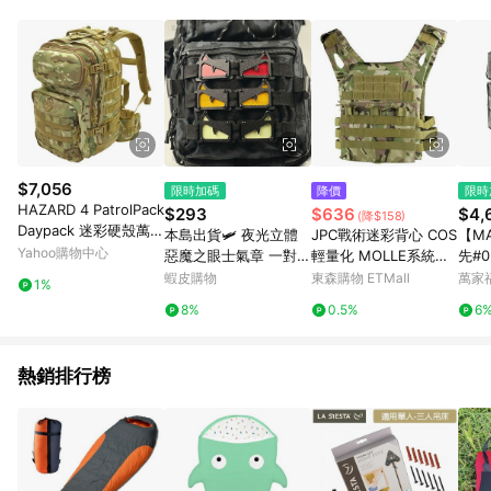
單、退貨、退款或購物中登出東森購物ETMall，將無法獲得點數
回饋。 5. 點數回饋會扣除所有折扣優惠後之最終發票金額計算，
實際回饋請依LINE購物通知為主。 6. 訂單如有使用東森購物
ETMall站內之折扣優惠(包含但不限於東森幣、樂透金、東森現金
券等)，不具點數回饋資格。詳細請依東森購物ETMall之結帳頁面
顯示為準。 7. LINE購物設有「單一商品最高回饋點數」機制(特
殊活動時開放「回饋無上限」)，以同一訂單中同一商品不論件數
計算，並依訂單成立時間當下LINE購物所設定的回饋機制為準。
8. LINE購物為購物資訊整合性平台，商品資料更新會有時間差，
$7,056
限時加碼
降價
限時
如顯示之商品規格、顏色、價位、贈品與東森購物ETMall銷售網
HAZARD 4 PatrolPack
$293
$636
$4,
(降$158)
頁不符，以銷售網頁標示為準。 9. 若有贈點爭議，請務必於訂單
Daypack 迷彩硬殼萬用
本島出貨🛩️ 夜光立體
JPC戰術迷彩背心 COS
【M
日期+180天以內至LINE購物客服洽詢；若超過180天(含)以上進
包 (公司貨) BKP-PTRO
Yahoo購物中心
惡魔之眼士氣章 一對裝
輕量化 MOLLE系統馬
先#
行申訴，恕無法贈點回饋。 10. 部分點數紅包僅限指定商品使
-SCP
戰術背包裝飾配件 夜間
甲多功能戶外野戰CS軍
包 【
蝦皮購物
東森購物 ETMall
萬家
用，或不適用於無回饋商品。各點數紅包之適用商品與使用條件
1%
識別反光標誌 戶外露營
迷
規背
請依點數紅包頁面規則為準。
8%
0.5%
6
騎行安全警示 a3B6
包 
熱銷排行榜