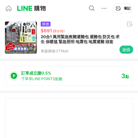
筆記
降價
$691
(降$68)
20合1 萬用緊急救難避難包 避難包 防災包 求
生 保暖毯 緊急照明 地震包 地震避難 頭套
搶購
東森購物 ETMall
訂單成立賺0.5%
3
點
下單享LINE POINTS點數