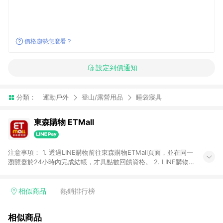
價格趨勢怎麼看？
設定到價通知
分類：
運動戶外
登山/露營用品
睡袋寢具
東森購物 ETMall
注意事項： 1. 透過LINE購物前往東森購物ETMall頁面，並在同一
瀏覽器於24小時內完成結帳，才具點數回饋資格。 2. LINE購物
點數回饋僅限「東森購物ETMall」商品，購買不具返點類別的商
品，以及使用網連通會員、企業福委會員等身份結帳成立之訂
單，皆不在點數回饋範圍內。 3. 如購買以下類別商品，將無法獲
相似商品
熱銷排行榜
得點數回饋：旅遊/住宿券、餐票券、手錶、精品、珠寶、
APPLE、愛買、虛擬點數卡、悠遊卡、一卡通、icash愛金卡、環
相似商品
球嚴選、商城、專案商品、「草莓網」全館商品。 4. 如取消訂