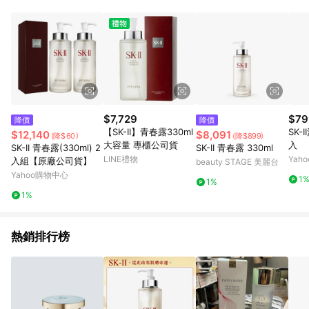
單、退貨、退款或購物中登出東森購物ETMall，將無法獲得點數
回饋。 5. 點數回饋會扣除所有折扣優惠後之最終發票金額計算，
實際回饋請依LINE購物通知為主。 6. 訂單如有使用東森購物
ETMall站內之折扣優惠(包含但不限於東森幣、樂透金、東森現金
券等)，不具點數回饋資格。詳細請依東森購物ETMall之結帳頁面
顯示為準。 7. LINE購物設有「單一商品最高回饋點數」機制(特
殊活動時開放「回饋無上限」)，以同一訂單中同一商品不論件數
計算，並依訂單成立時間當下LINE購物所設定的回饋機制為準。
8. LINE購物為購物資訊整合性平台，商品資料更新會有時間差，
$7,729
$79
降價
降價
如顯示之商品規格、顏色、價位、贈品與東森購物ETMall銷售網
【SK-II】青春露330ml
SK-I
$12,140
$8,091
(降$60)
(降$899)
頁不符，以銷售網頁標示為準。 9. 若有贈點爭議，請務必於訂單
大容量 專櫃公司貨
入
SK-II 青春露(330ml) 2
SK-II 青春露 330ml
日期+180天以內至LINE購物客服洽詢；若超過180天(含)以上進
LINE禮物
Yah
入組【原廠公司貨】
beauty STAGE 美麗台
行申訴，恕無法贈點回饋。 10. 部分點數紅包僅限指定商品使
Yahoo購物中心
用，或不適用於無回饋商品。各點數紅包之適用商品與使用條件
1
1%
請依點數紅包頁面規則為準。
1%
熱銷排行榜