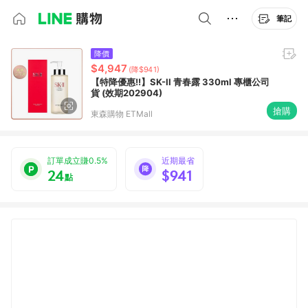
筆記
降價
$4,947
(降$941)
【特降優惠!!】SK-II 青春露 330ml 專櫃公司
貨 (效期202904)
搶購
東森購物 ETMall
訂單成立賺0.5%
近期最省
24
$941
點