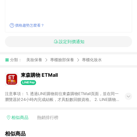
價格趨勢怎麼看？
設定到價通知
分類：
美妝保養
專櫃臉部保養
專櫃化妝水
東森購物 ETMall
注意事項： 1. 透過LINE購物前往東森購物ETMall頁面，並在同一
瀏覽器於24小時內完成結帳，才具點數回饋資格。 2. LINE購物
點數回饋僅限「東森購物ETMall」商品，購買不具返點類別的商
品，以及使用網連通會員、企業福委會員等身份結帳成立之訂
單，皆不在點數回饋範圍內。 3. 如購買以下類別商品，將無法獲
相似商品
熱銷排行榜
得點數回饋：旅遊/住宿券、餐票券、手錶、精品、珠寶、
APPLE、愛買、虛擬點數卡、悠遊卡、一卡通、icash愛金卡、環
相似商品
球嚴選、商城、專案商品、「草莓網」全館商品。 4. 如取消訂