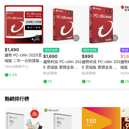
單、退貨、退款或購物中登出東森購物ETMall，將無法獲得點數
回饋。 5. 點數回饋會扣除所有折扣優惠後之最終發票金額計算，
實際回饋請依LINE購物通知為主。 6. 訂單如有使用東森購物
ETMall站內之折扣優惠(包含但不限於東森幣、樂透金、東森現金
券等)，不具點數回饋資格。詳細請依東森購物ETMall之結帳頁面
顯示為準。 7. LINE購物設有「單一商品最高回饋點數」機制(特
殊活動時開放「回饋無上限」)，以同一訂單中同一商品不論件數
計算，並依訂單成立時間當下LINE購物所設定的回饋機制為準。
8. LINE購物為購物資訊整合性平台，商品資料更新會有時間差，
$1,490
限時加碼
限時加碼
降價
如顯示之商品規格、顏色、價位、贈品與東森購物ETMall銷售網
趨勢 PC-cillin 2025雲
$1,690
$990
$1,
頁不符，以銷售網頁標示為準。 9. 若有贈點爭議，請務必於訂單
端版 二年一台防護版 E
趨勢科技 PC-cillin 202
趨勢科技 PC-cillin 202
趨勢科
日期+180天以內至LINE購物客服洽詢；若超過180天(含)以上進
SD(序號下載版)
Yahoo購物中心
6 雲端版 實體盒裝 防
6 雲端版 實體盒裝 防
端版
行申訴，恕無法贈點回饋。 10. 部分點數紅包僅限指定商品使
毒軟體首選 防詐騙 AI
毒軟體首選 防範詐騙 A
台標
蝦皮購物
蝦皮購物
myf
用，或不適用於無回饋商品。各點數紅包之適用商品與使用條件
0.3%
智慧防護【三台1年】
I 智慧防護【一台1年】
請依點數紅包頁面規則為準。
1%
1%
2
熱銷排行榜