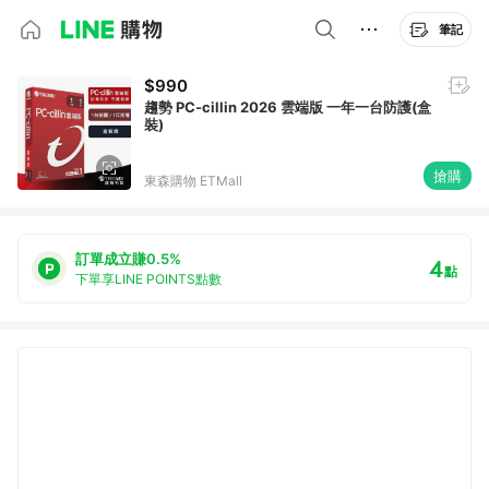
筆記
$990
趨勢 PC-cillin 2026 雲端版 一年一台防護(盒
裝)
搶購
東森購物 ETMall
訂單成立賺0.5%
4
點
下單享LINE POINTS點數