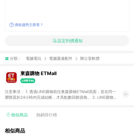
價格趨勢怎麼看？
設定到價通知
分類：
電腦電玩
電腦週邊配件
辦公室軟體
東森購物 ETMall
注意事項： 1. 透過LINE購物前往東森購物ETMall頁面，並在同一
瀏覽器於24小時內完成結帳，才具點數回饋資格。 2. LINE購物
點數回饋僅限「東森購物ETMall」商品，購買不具返點類別的商
品，以及使用網連通會員、企業福委會員等身份結帳成立之訂
單，皆不在點數回饋範圍內。 3. 如購買以下類別商品，將無法獲
相似商品
熱銷排行榜
得點數回饋：旅遊/住宿券、餐票券、手錶、精品、珠寶、
APPLE、愛買、虛擬點數卡、悠遊卡、一卡通、icash愛金卡、環
相似商品
球嚴選、商城、專案商品、「草莓網」全館商品。 4. 如取消訂