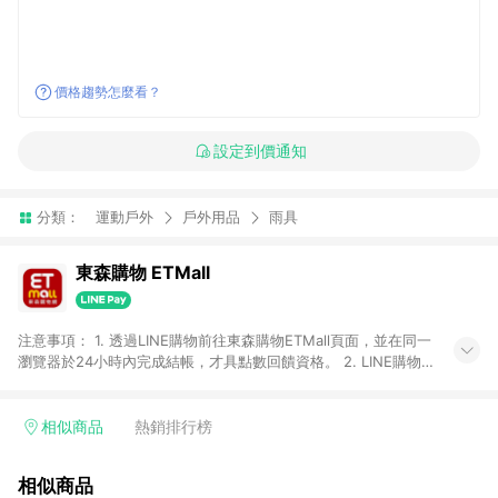
價格趨勢怎麼看？
設定到價通知
分類：
運動戶外
戶外用品
雨具
東森購物 ETMall
注意事項： 1. 透過LINE購物前往東森購物ETMall頁面，並在同一
瀏覽器於24小時內完成結帳，才具點數回饋資格。 2. LINE購物
點數回饋僅限「東森購物ETMall」商品，購買不具返點類別的商
品，以及使用網連通會員、企業福委會員等身份結帳成立之訂
單，皆不在點數回饋範圍內。 3. 如購買以下類別商品，將無法獲
相似商品
熱銷排行榜
得點數回饋：旅遊/住宿券、餐票券、手錶、精品、珠寶、
APPLE、愛買、虛擬點數卡、悠遊卡、一卡通、icash愛金卡、環
相似商品
球嚴選、商城、專案商品、「草莓網」全館商品。 4. 如取消訂