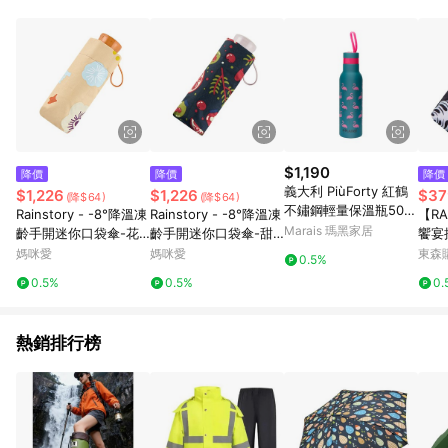
單、退貨、退款或購物中登出東森購物ETMall，將無法獲得點數
回饋。 5. 點數回饋會扣除所有折扣優惠後之最終發票金額計算，
實際回饋請依LINE購物通知為主。 6. 訂單如有使用東森購物
ETMall站內之折扣優惠(包含但不限於東森幣、樂透金、東森現金
券等)，不具點數回饋資格。詳細請依東森購物ETMall之結帳頁面
顯示為準。 7. LINE購物設有「單一商品最高回饋點數」機制(特
殊活動時開放「回饋無上限」)，以同一訂單中同一商品不論件數
計算，並依訂單成立時間當下LINE購物所設定的回饋機制為準。
8. LINE購物為購物資訊整合性平台，商品資料更新會有時間差，
$1,190
降價
降價
降價
如顯示之商品規格、顏色、價位、贈品與東森購物ETMall銷售網
義大利 PiùForty 紅鶴
$1,226
$1,226
$37
(降$64)
(降$64)
頁不符，以銷售網頁標示為準。 9. 若有贈點爭議，請務必於訂單
不鏽鋼輕量保溫瓶500
Rainstory - -8°降溫凍
Rainstory - -8°降溫凍
【RA
日期+180天以內至LINE購物客服洽詢；若超過180天(含)以上進
ml
Marais 瑪黑家居
齡手開迷你口袋傘-花
齡手開迷你口袋傘-甜
饗宴
行申訴，恕無法贈點回饋。 10. 部分點數紅包僅限指定商品使
漾盛宴-230g
蜜美味-230g
袋傘
媽咪愛
媽咪愛
東森購
用，或不適用於無回饋商品。各點數紅包之適用商品與使用條件
0.5%
請依點數紅包頁面規則為準。
0.5%
0.5%
0.
熱銷排行榜