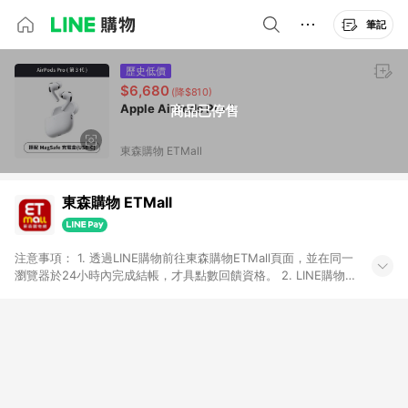
筆記
歷史低價
$6,680
(降$810)
Apple AirPods Pro 3
商品已停售
東森購物 ETMall
東森購物 ETMall
注意事項： 1. 透過LINE購物前往東森購物ETMall頁面，並在同一
瀏覽器於24小時內完成結帳，才具點數回饋資格。 2. LINE購物
點數回饋僅限「東森購物ETMall」商品，購買不具返點類別的商
品，以及使用網連通會員、企業福委會員等身份結帳成立之訂
單，皆不在點數回饋範圍內。 3. 如購買以下類別商品，將無法獲
得點數回饋：旅遊/住宿券、餐票券、手錶、精品、珠寶、
APPLE、愛買、虛擬點數卡、悠遊卡、一卡通、icash愛金卡、環
球嚴選、商城、專案商品、「草莓網」全館商品。 4. 如取消訂
單、退貨、退款或購物中登出東森購物ETMall，將無法獲得點數