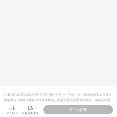
回饋。 5. 點數回饋會扣除所有折扣優惠後之最終發票金額計算，
實際回饋請依LINE購物通知為主。 6. 訂單如有使用東森購物
ETMall站內之折扣優惠(包含但不限於東森幣、樂透金、東森現金
券等)，不具點數回饋資格。詳細請依東森購物ETMall之結帳頁面
顯示為準。 7. LINE購物設有「單一商品最高回饋點數」機制(特
殊活動時開放「回饋無上限」)，以同一訂單中同一商品不論件數
計算，並依訂單成立時間當下LINE購物所設定的回饋機制為準。
8. LINE購物為購物資訊整合性平台，商品資料更新會有時間差，
如顯示之商品規格、顏色、價位、贈品與東森購物ETMall銷售網
頁不符，以銷售網頁標示為準。 9. 若有贈點爭議，請務必於訂單
日期+180天以內至LINE購物客服洽詢；若超過180天(含)以上進
行申訴，恕無法贈點回饋。 10. 部分點數紅包僅限指定商品使
用，或不適用於無回饋商品。各點數紅包之適用商品與使用條件
請依點數紅包頁面規則為準。
LINE 購物是匯集購物情報與商品資訊的整合性平台，並依購物情報中的趨勢與
風格做合作網路商家的延伸商品推薦，商品資料更新會有時間差，請務必點擊
商品至各合作網路商家，確認現售價與購物條件，一切資訊以合作廠商網頁為
商品已停售
準。
加入筆記
設定到價通知