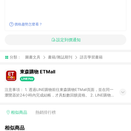
價格趨勢怎麼看？
設定到價通知
分類：
圖書文具
書籍/雜誌期刊
語言學習書籍
東森購物 ETMall
注意事項： 1. 透過LINE購物前往東森購物ETMall頁面，並在同一
瀏覽器於24小時內完成結帳，才具點數回饋資格。 2. LINE購物
點數回饋僅限「東森購物ETMall」商品，購買不具返點類別的商
品，以及使用網連通會員、企業福委會員等身份結帳成立之訂
單，皆不在點數回饋範圍內。 3. 如購買以下類別商品，將無法獲
相似商品
熱銷排行榜
得點數回饋：旅遊/住宿券、餐票券、手錶、精品、珠寶、
APPLE、愛買、虛擬點數卡、悠遊卡、一卡通、icash愛金卡、環
相似商品
球嚴選、商城、專案商品、「草莓網」全館商品。 4. 如取消訂