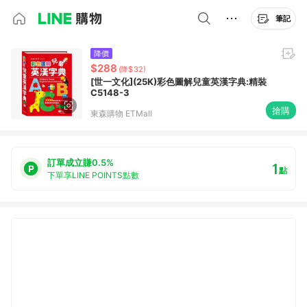
筆記
降價
$288
(降$32)
[世一文化](25K)彩色圖解兒童英漢字典:精裝
C5148-3
搶購
東森購物 ETMall
訂單成立賺0.5%
1
點
下單享LINE POINTS點數