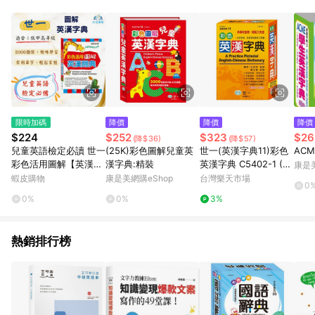
單、退貨、退款或購物中登出東森購物ETMall，將無法獲得點數
回饋。 5. 點數回饋會扣除所有折扣優惠後之最終發票金額計算，
實際回饋請依LINE購物通知為主。 6. 訂單如有使用東森購物
ETMall站內之折扣優惠(包含但不限於東森幣、樂透金、東森現金
券等)，不具點數回饋資格。詳細請依東森購物ETMall之結帳頁面
顯示為準。 7. LINE購物設有「單一商品最高回饋點數」機制(特
殊活動時開放「回饋無上限」)，以同一訂單中同一商品不論件數
計算，並依訂單成立時間當下LINE購物所設定的回饋機制為準。
8. LINE購物為購物資訊整合性平台，商品資料更新會有時間差，
限時加碼
降價
降價
降價
如顯示之商品規格、顏色、價位、贈品與東森購物ETMall銷售網
$224
$252
$323
$26
(降$36)
(降$57)
頁不符，以銷售網頁標示為準。 9. 若有贈點爭議，請務必於訂單
兒童英語檢定必讀 世一
(25K)彩色圖解兒童英
世一(英漢字典11)彩色
AC
日期+180天以內至LINE購物客服洽詢；若超過180天(含)以上進
彩色活用圖解【英漢詞
漢字典:精裝
英漢字典 C5402-1 (32
康是美
行申訴，恕無法贈點回饋。 10. 部分點數紅包僅限指定商品使
典】｜適用低/中/高年
K)
蝦皮購物
康是美網購eShop
台灣樂天市場
用，或不適用於無回饋商品。各點數紅包之適用商品與使用條件
0
級｜兒童英文工具書 英
請依點數紅包頁面規則為準。
0%
0%
3%
語學習必備【字典】●
大立書局●
熱銷排行榜