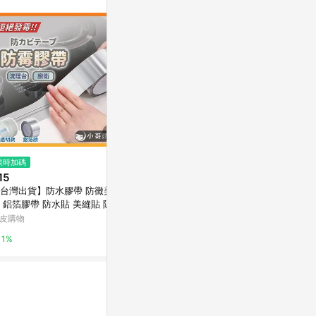
限時加碼
限時加碼
$55
15
$53
(雙重省$3)
【史代新文具】北極熊 SPT2405
台灣出貨】防水膠帶 防黴美縫
🔥桃園有貨
Y 24mm×5M 泡棉雙面膠帶
 鋁箔膠帶 防水貼 美縫貼 隱形
色冰箱膠帶 
帶 防黴膠帶 防風膠帶 擋風神
台灣樂天市場
定 無痕不殘膠
皮購物
蝦皮購物
 美縫條 膠帶
Avdrb
5%
1%
2.4%