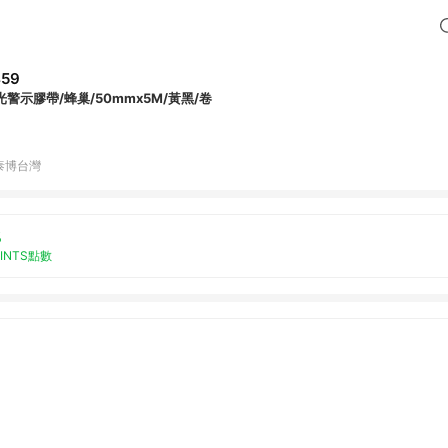
459
光警示膠帶/蜂巢/50mmx5M/黃黑/卷
泰博台灣
%
OINTS點數