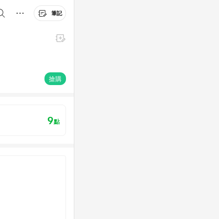
筆記
搶購
9
點