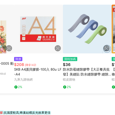
降價
限時加碼
-0005 動
$208
$36
$
(降$142)
SKB A4護貝膠膜-100入 80u LF
防水防霉縫隙膠帶【大正餐具批
【
koi
-A4
發】美縫貼 防水縫隙膠帶 縫隙膠
條
帶 膠帶 隙膠貼 防水隙膠貼 防霉
膠
九乘九購物網
蝦皮購物
蝦
隙膠貼 補縫隙膠帶 防水貼
器
2%
2%
膠,
抗濕度較高,蜂巢結構反光效果更佳