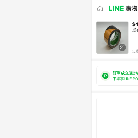
$
反
史
訂單成立賺2
下單享LINE P