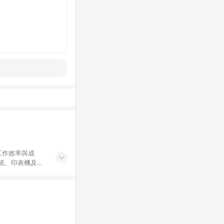
工作效率與成
印紙、印表機及耗
...等，皆以
於 24 小時內