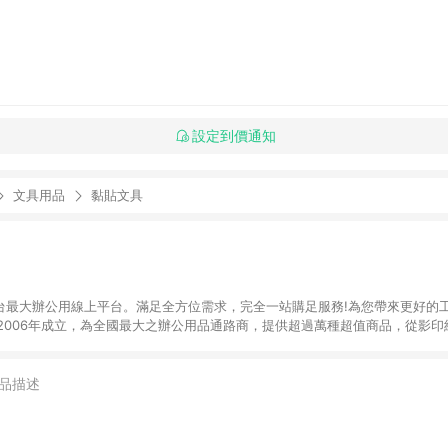
設定到價通知
文具用品
黏貼文具
】全台最大辦公用線上平台。滿足全方位需求，完全一站購足服務!為您帶來更好的
於2006年成立，為全國最大之辦公用品通路商，提供超過萬種超值商品，從影
器、3C及電腦週邊、辦公傢俱、生活用、茶水間用品、名片及其他客製化商品服務
來滿足您的辦公需要。 注意事項： (1)需透過 LINE 購物前往並在同一瀏覽器
 訂單未滿免運門檻750元會收取80元運費。
品描述