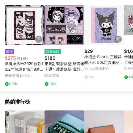
元會收取80元運費。
$29
$1,
降價
限時加碼
小禮堂 Sanrio 三麗鷗
卡哇
$275
$180
(降$68)
酷洛米 50k定頁筆記本
卡長
動漫庫洛米2020新款1
來圖訂製滑鼠墊 酷洛米
(時尚款)
Yahoo購物中心
亞洲
0.2寸保護套19/18適用
卡通可愛滑鼠墊 電競遊
Pinko
蘋果10.5三折式ipad ai
戲滑鼠垫 超大加厚滑鼠
東森購物 ETMall
蝦皮購物
0%
1
r1/2/3/4平板9.7帶筆槽
墊 皮革防水防油 辦公
0.5%
10%
pro11氣囊mini456殼
室鍵盤墊桌墊 可愛女生
滑鼠墊
熱銷排行榜