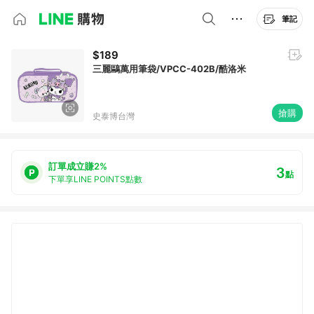
筆記
$189
三麗鷗萬用筆袋/VPCC-402B/酷洛米
搶購
史泰博台灣
訂單成立賺2%
3
點
下單享LINE POINTS點數