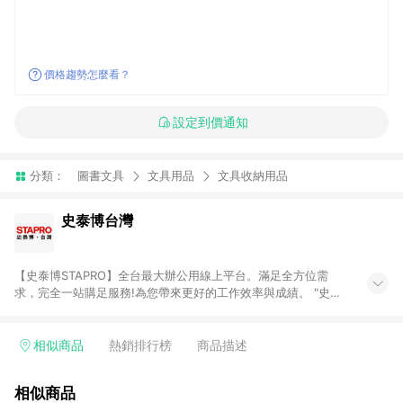
價格趨勢怎麼看？
設定到價通知
分類：
圖書文具
文具用品
文具收納用品
史泰博台灣
【史泰博STAPRO】全台最大辦公用線上平台。滿足全方位需
求，完全一站購足服務!為您帶來更好的工作效率與成績。 "史泰
博．台灣"於2006年成立，為全國最大之辦公用品通路商，提供
超過萬種超值商品，從影印紙、印表機及耗材、各式文具、事務
機器、3C及電腦週邊、辦公傢俱、生活用、茶水間用品、名片及
相似商品
熱銷排行榜
商品描述
其他客製化商品服務...等，皆以最優惠價格及最專業的服務來滿
足您的辦公需要。 注意事項： (1)需透過 LINE 購物前往並在同一
相似商品
瀏覽器於 24 小時內結帳才享有回饋。 (2) 訂單未滿免運門檻750