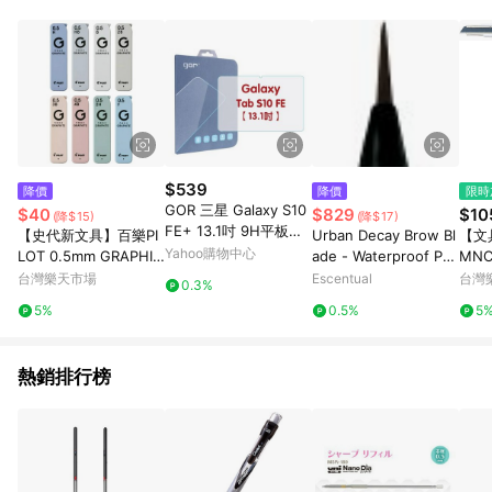
元會收取80元運費。
$539
降價
降價
限時
GOR 三星 Galaxy S10
$40
$829
$10
(降$15)
(降$17)
FE+ 13.1吋 9H平板鋼
【史代新文具】百樂PI
Urban Decay Brow Bl
【文具
化玻璃保護貼 全透明2
Yahoo購物中心
LOT 0.5mm GRAPHIT
ade - Waterproof Pe
MNC
片裝 公司貨
E自動鉛筆芯/自動筆芯
ncil & Ink Stain 0.05
MNC
台灣樂天市場
Escentual
台灣
0.3%
g/0.4ml Blackout
限量款
5%
0.5%
5
23
點數
0點)
熱銷排行榜