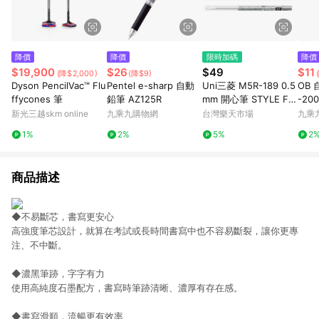
降價
降價
限時加碼
降價
$19,900
$26
$49
$11
(降$2,000)
(降$9)
Dyson PencilVac™ Flu
Pentel e-sharp 自動
Uni三菱 M5R-189 0.5
OB 
ffycones 筆
鉛筆 AZ125R
mm 開心筆 STYLE FIT
-20
自動鉛筆筆芯 自動筆芯
新光三越skm online
九乘九購物網
台灣樂天市場
九乘
開心筆用筆芯【APP滿
1%
2%
5%
2
額下單10%點數(單一帳
號最高1500點)】8/31
止
商品描述
◆不易斷芯，書寫更安心
高強度筆芯設計，就算在考試或長時間書寫中也不容易斷裂，讓你更專
注、不中斷。
◆濃黑筆跡，字字有力
使用高純度石墨配方，書寫時筆跡清晰、濃厚有存在感。
◆書寫滑順，流暢更有效率