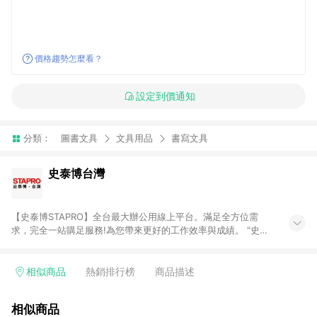
價格趨勢怎麼看？
設定到價通知
分類：
圖書文具
文具用品
書寫文具
史泰博台灣
【史泰博STAPRO】全台最大辦公用線上平台。滿足全方位需
求，完全一站購足服務!為您帶來更好的工作效率與成績。 "史泰
博．台灣"於2006年成立，為全國最大之辦公用品通路商，提供
超過萬種超值商品，從影印紙、印表機及耗材、各式文具、事務
機器、3C及電腦週邊、辦公傢俱、生活用、茶水間用品、名片及
相似商品
熱銷排行榜
商品描述
其他客製化商品服務...等，皆以最優惠價格及最專業的服務來滿
足您的辦公需要。 注意事項： (1)需透過 LINE 購物前往並在同一
相似商品
瀏覽器於 24 小時內結帳才享有回饋。 (2) 訂單未滿免運門檻750