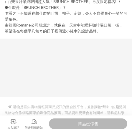
\ 百樂果汁筆與韓國超人氣「BRUNCH BROTHER」再度限定聯名!! /
●什麼是「BRUNCH BROTHER」？
乍看之下不知道在想什麼的吐司、鴨子、企鵝，令人不自覺會心一笑的可
愛角色。
由韓國Romane公司所設計，就像在一天當中能喝杯咖啡喘口氣一樣，
希望能在每個平凡無奇的日子裡傳遞小確幸的設計品牌。
LINE 購物是匯集購物情報與商品資訊的整合性平台，並依購物情報中的趨勢與
風格做合作網路商家的延伸商品推薦，商品資料更新會有時間差，請務必點擊
商品至各合作網路商家，確認現售價與購物條件，一切資訊以合作廠商網頁為
商品已停售
準。
加入筆記
設定到價通知