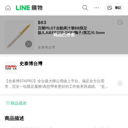
筆記
$63
百樂PILOT自動果汁筆BB限定
版/LJUEFB25P-DKB/鴨子/黑芯/0.5mm
商品已停售
史泰博台灣
史泰博台灣
【史泰博STAPRO】全台最大辦公用線上平台。滿足全方位需
求，完全一站購足服務!為您帶來更好的工作效率與成績。 "史泰
博．台灣"於2006年成立，為全國最大之辦公用品通路商，提供
超過萬種超值商品，從影印紙、印表機及耗材、各式文具、事務
機器、3C及電腦週邊、辦公傢俱、生活用、茶水間用品、名片及
商品描述
其他客製化商品服務...等，皆以最優惠價格及最專業的服務來滿
足您的辦公需要。 注意事項： (1)需透過 LINE 購物前往並在同一
商品描述
瀏覽器於 24 小時內結帳才享有回饋。 (2) 訂單未滿免運門檻750
元會收取80元運費。