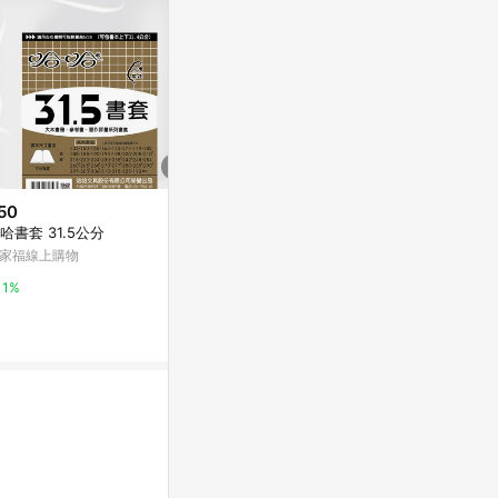
50
$105
降價
哈書套 31.5公分
《Kartell》量筒
$630
(降$70)
Class B
家福線上購物
Brother TZe-251 護貝標籤帶 (
台灣樂天市場
24mm 白底黑字 )
1%
台灣樂天市場
3%
3%