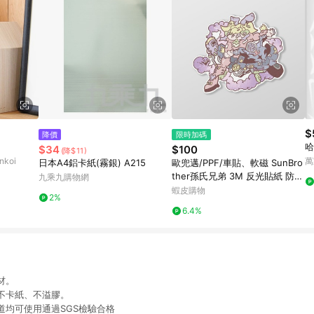
$
降價
限時加碼
哈
$34
$100
(降$11)
koi
萬
日本A4鋁卡紙(霧銀) A215
歐兜邁/PPF/車貼、軟磁 SunBro
ther孫氏兄弟 3M 反光貼紙 防水
九乘九購物網
貼紙 車貼貼紙 軟性磁貼
蝦皮購物
2%
6.4%
材。
不卡紙、不溢膠。
道均可使用通過SGS檢驗合格