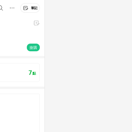
筆記
搶購
7
點