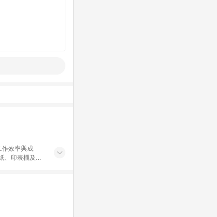
工作效率與成
印紙、印表機及耗
...等，皆以
於 24 小時內