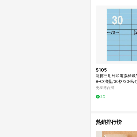
$105
龍德三用列印電腦標籤/L
B-C/淺藍/30格/20張/
史泰博台灣
2%
熱銷排行榜