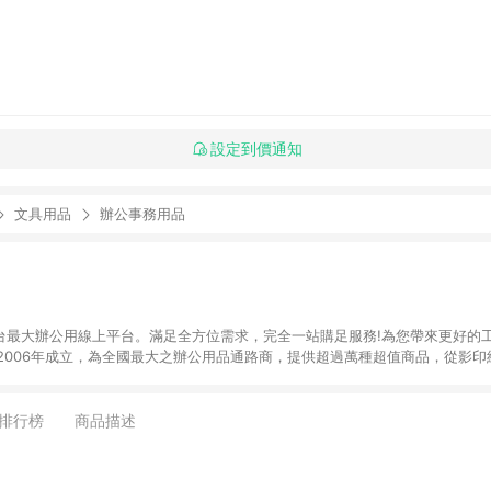
設定到價通知
文具用品
辦公事務用品
】全台最大辦公用線上平台。滿足全方位需求，完全一站購足服務!為您帶來更好的
於2006年成立，為全國最大之辦公用品通路商，提供超過萬種超值商品，從影
器、3C及電腦週邊、辦公傢俱、生活用、茶水間用品、名片及其他客製化商品服務
來滿足您的辦公需要。 注意事項： (1)需透過 LINE 購物前往並在同一瀏覽器
 訂單未滿免運門檻750元會收取80元運費。
排行榜
商品描述