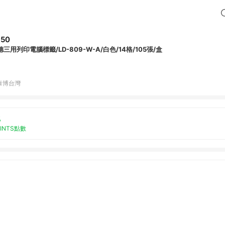
350
德三用列印電腦標籤/LD-809-W-A/白色/14格/105張/盒
泰博台灣
%
OINTS點數