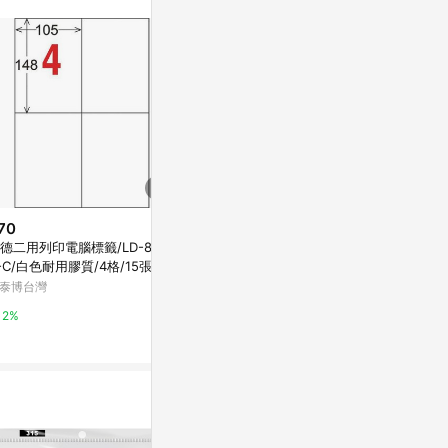
70
$350
$105
德二用列印電腦標籤/LD-803-
龍德三用列印電腦標籤/LD-809-
龍德三用列印電
-C/白色耐用膠質/4格/15張/包
W-A/白色/14格/105張/盒
H-C/平光防
20張/包
泰博台灣
史泰博台灣
史泰博台灣
2%
2%
2%