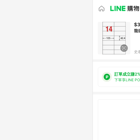
$
龍
史
訂單成立賺2
下單享LINE P