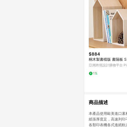
$884
桐木製書檔版 書隔板 S
亞洲跨境設計購物平台 Pin
1%
商品描述
本產品使用歐美進口素
紙張厚度足，高速列印
各類印表機各式進紙軌