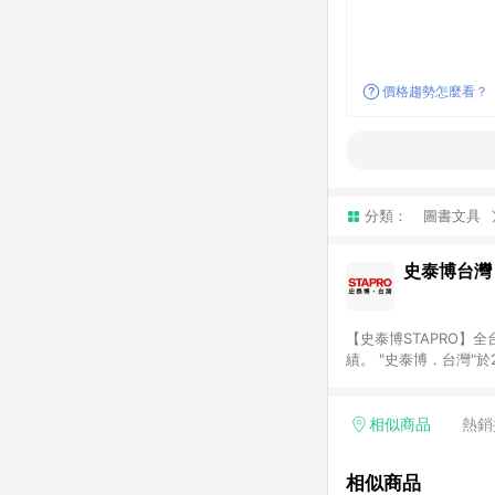
價格趨勢怎麼看？
分類：
圖書文具
史泰博台灣
【史泰博STAPRO
績。 "史泰博．台灣"
材、各式文具、事務機
最優惠價格及最專業的服務
結帳才享有回饋。 (2)
相似商品
熱銷
相似商品