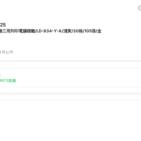
25
德三用列印電腦標籤/LD-834-Y-A/淺黃/30格/105張/盒
泰博台灣
%
OINTS點數