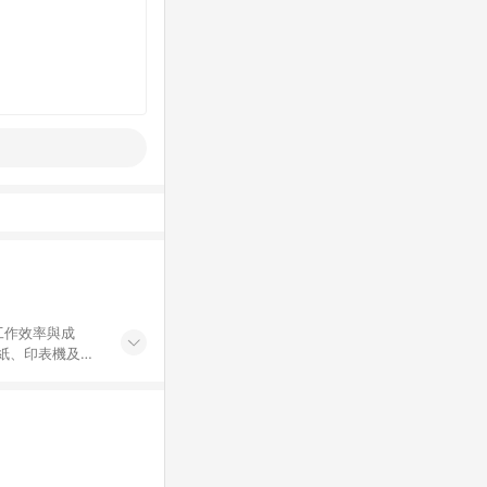
工作效率與成
印紙、印表機及耗
...等，皆以
於 24 小時內