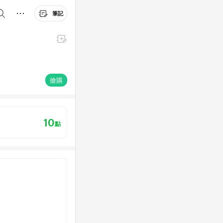
筆記
搶購
10
點