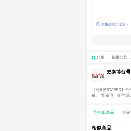
價格趨勢怎麼看？
分類：
圖書文具
史泰博台灣
【史泰博STAPRO
績。 "史泰博．台灣"
材、各式文具、事務機
最優惠價格及最專業的服務
結帳才享有回饋。 (2)
相似商品
熱銷
相似商品