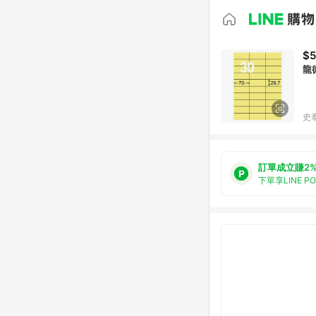
$5
龍
史
訂單成立賺2
下單享LINE P