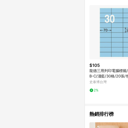
$105
龍德三用列印電腦標籤/L
B-C/淺藍/30格/20張/
史泰博台灣
2%
熱銷排行榜