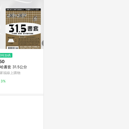
$599
限時加碼
降價
2in1趣味鉛
50
$1,980
(降$200)
unTime 寶
哈書套 31.5公分
攜帶式標籤印表機-條條機
新光三越skm on
家福線上購物
citiesocial 找 好東西
1%
3%
0.5%