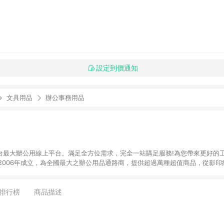
設定到價通知
文具用品
辦公事務用品
】全台最大辦公用線上平台。滿足全方位需求，完全一站購足服務!為您帶來更好的
於2006年成立，為全國最大之辦公用品通路商，提供超過萬種超值商品，從影
器、3C及電腦週邊、辦公傢俱、生活用、茶水間用品、名片及其他客製化商品服務
來滿足您的辦公需要。 注意事項： (1)需透過 LINE 購物前往並在同一瀏覽器
 訂單未滿免運門檻750元會收取80元運費。
排行榜
商品描述