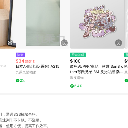
降價
限時加碼
$34
$100
$
(降$11)
koi
日本A4鋁卡紙(霧銀) A215
歐兜邁/PPF/車貼、軟磁 SunBro
哈
ther孫氏兄弟 3M 反光貼紙 防水
九乘九購物網
萬
貼紙 車貼貼紙 軟性磁貼
蝦皮購物
2%
6.4%
料，通過SGS檢驗合格。
高速列印不卡紙、不溢膠。
落，使用方便，提高工作效率。