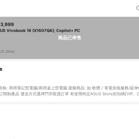
3,999
US Vivobook 16 (X1607QA); Copilot+ PC
商品已停售
US Store
e
: 商用筆記型電腦/商用桌上型電腦 虛擬商品: 如 軟體 / 筆電加值服務/延伸
訂閱制產品 運送方式選擇門市取貨訂單 有使用特定ASUS Store折扣碼[VIP、
若發票打統編視為企業優惠）以及其他專案折扣碼 部份產品不參與贈點資格，詳
通知為主 以下筆電/桌機不具贈點資格： • 商用筆電系列(B/P/Pro-)、
Chromebook