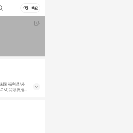
筆記
保固 福利品/外
COM]開頭折扣
情可參考ASUS
 系列(C) • 迷你桌機系列(PN/PB/VC/Chromebox)、DIY桌機(Powered by ASUS) • 商用 AIO (E)系列