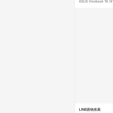
ASUS Vivobook 16 (X
LINE購物推薦