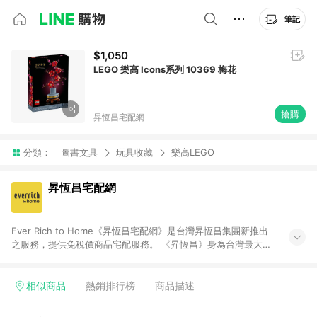
筆記
$1,050
LEGO 樂高 Icons系列 10369 梅花
搶購
昇恆昌宅配網
分類：
圖書文具
玩具收藏
樂高LEGO
昇恆昌宅配網
Ever Rich to Home《昇恆昌宅配網》是台灣昇恆昌集團新推出
之服務，提供免稅價商品宅配服務。 《昇恆昌》身為台灣最大的
免稅店，仍然持續突破與創新，《昇恆昌宅配網》旨在為國人打
造輕鬆、便利的購物環境，提供數百個品牌、上千件商品，給消
費者最高品質的購物體驗。不限時間地點的限制，任何時候只要
相似商品
熱銷排行榜
商品描述
在網路下單，您可以在家中等待免稅商品送上門，也可以到昇恆
昌內湖旗艦店取貨。