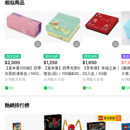
相似商品
限時加碼
限時加碼
限時加碼
降價
$2,000
$1,250
$1,950
$7,
【基本量100個】四季
【基本量】四季光景6
【零售價】幸福之旅 /
[優
光景奶凍卷盒 / N0300
號盒(高) / 100個&300
20入盒 / 50個
６號
3
個
200
台灣樂天市場
台灣樂天市場
台灣樂天市場
台灣
5%
5%
5%
5
熱銷排行榜