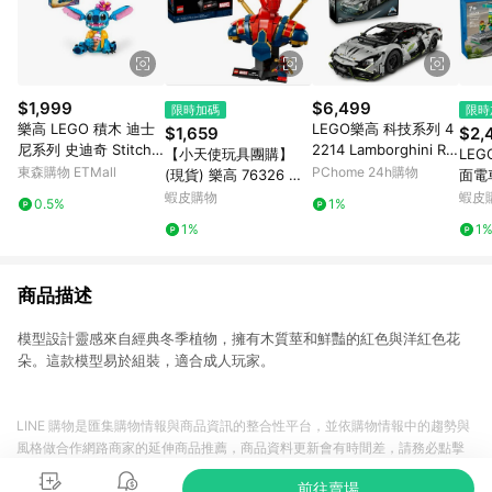
$1,999
$6,499
限時加碼
限時
樂高 LEGO 積木 迪士
LEGO樂高 科技系列 4
$1,659
$2,
尼系列 史迪奇 Stitch 4
2214 Lamborghini Re
【小天使玩具團購】
LEG
3249
vuelto 超級跑車
東森購物 ETMall
PChome 24h購物
(現貨) 樂高 76326 鋼
面電
鐵蜘蛛人半身像
電積系
蝦皮購物
蝦皮
0.5%
1%
1%
1
商品描述
模型設計靈感來自經典冬季植物，擁有木質莖和鮮豔的紅色與洋紅色花
朵。這款模型易於組裝，適合成人玩家。
LINE 購物是匯集購物情報與商品資訊的整合性平台，並依購物情報中的趨勢與
風格做合作網路商家的延伸商品推薦，商品資料更新會有時間差，請務必點擊
商品至各合作網路商家，確認現售價與購物條件，一切資訊以合作廠商網頁為
前往賣場
準。