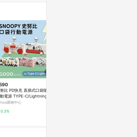
590
$720
降價
努比 PD快充 直插式口袋隨身
iWALK Pro 五代 4800mAh快充
$349
(降$50
動電源 TYPE-C/Lightning 60
行動 直插式口袋電源 行動電源 L
AERO 專屬
0series
ightning
ahoo購物中心
Yahoo購物中心
XROUND官
0.3%
0.3%
0%