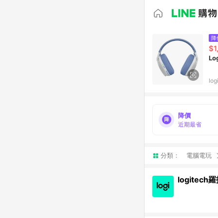
降
$1
Lo
lo
降價
近期最省
分類：
電腦電玩
logite