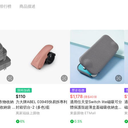
排行榜
商品描述
限時加碼
歷史低價
$110
$1,178
$
(降$409)
氣衣物收納
力大牌ABEL 03945快易拆專利
適用任天堂Switch lite磁吸可分
適
水收納袋 旅
封箱切台-2 (多色)藍
體保護殼超薄盒蓋磁吸收納盒防
磁
摔
盒
萬家福線上購物
東森購物 ETMall
東
6%
0.5%