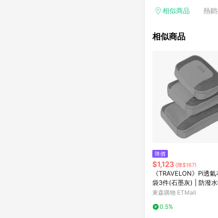
相似商品
熱銷
相似商品
降價
$1,123
(降$167)
《TRAVELON》Pi透
袋3件(石墨灰) | 防潑
行袋 防塵袋 分類袋
東森購物 ETMall
0.5%