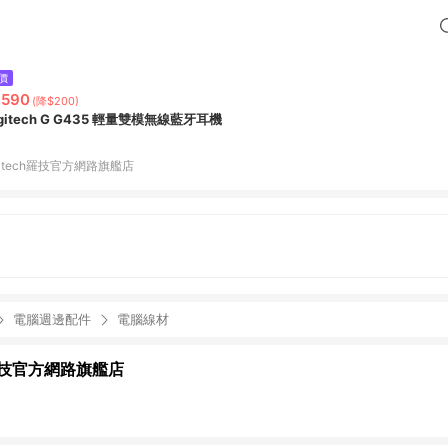
價
,590
(降$200)
gitech G G435 輕量雙模無線藍牙耳機
gitech羅技官方網路旗艦店
電腦週邊配件
電腦線材
ch羅技官方網路旗艦店