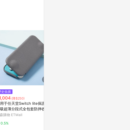
$2,968
歷史低價
降價
尼康原廠Niko
1,004
$2,680
(降$250)
(降$300)
光罩(適Nikoor
用于任天堂Switch lite保護殼
【閃購首賣買一送一】寵物體重
8S)太陽罩
Yahoo購物中
吸超薄分段式全包套防摔收納
計 買就送體脂機
森購物 ETMall
citiesocial 找 好東西
0.3%
0.5%
0.5%