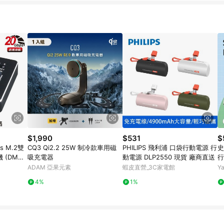
$1,990
$531
$
s M.2雙
CQ3 Qi2.2 25W 制冷款車用磁
PHILIPS 飛利浦 口袋行動電源 行
史
 (DMC3
吸充電器
動電源 DLP2550 現貨 廠商直送
行
0
ADAM 亞果元素
蝦皮直營_3C家電館
Y
4%
1%