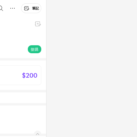
筆記
搶購
$200