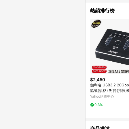
熱銷排行榜
$2,450
伽利略 USB3.2 20Gbp
協議(規格) 對拷(拷貝)機
22D)
Yahoo購物中心
0.3%
商品描述