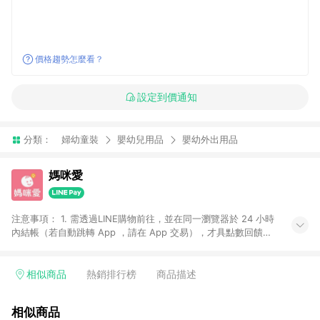
價格趨勢怎麼看？
設定到價通知
分類：
婦幼童裝
嬰幼兒用品
嬰幼外出用品
媽咪愛
注意事項： 1. 需透過LINE購物前往，並在同一瀏覽器於 24 小時
內結帳（若自動跳轉 App ，請在 App 交易），才具點數回饋資
格。 2. 訂單會因為出貨方式、商品狀態（現貨、預購）導致商品
進行拆單。 3. 取消訂單或退貨行為，不具贈點資格。 4. iOS app
請更新至 3.9 才具贈點資格。 5. 點數將於廠商出貨後 30 天後發
相似商品
熱銷排行榜
商品描述
送。 6. LINE購物站上之商品規格、顏色、價位、贈品如與媽咪愛
購物商品資訊頁及購物車不符，以媽咪愛購物商品資訊頁及購物
相似商品
車標示為準。 7. LINE購物導購回饋無法與媽咪愛站上折價券並