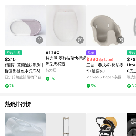
用，若選擇使用折價券，即不得併用LINE購物回饋。 8. 部分指定
商品類別不回饋，請參考以下列表：童書館出清 / Switch 遊戲片
/ 瑪利歐玩具 / LEGO樂高 / 尿布 / 橋樑書 / 中高年級推薦書單 /
行李箱 / 寶寶攝影機 / 雞精&鱸魚精 / 美妝保養 / 居家防護 / 暢銷
作者&經典角色 / 人氣卡通大集合 / 地墊&圍欄 / 外文&英文童書 /
套書專區 / 各式零嘴&堅果&珍珠&果乾&糖果 / 兒童耳機&耳麥 /
水果專區 / 親子理財書單 / 6~8歲推薦書單 / 箱購專區 / 寶可夢
pokemon玩具 / 世界名著 / 廚房家電 / 蔬果汁&奶粉 / 體能玩具 /
涼墊 / 同儕相處書單 / 旅遊商品 / 公益商品
$1,190
限時加碼
降價
限時
特力屋 菱紋抗菌快拆緩
$210
$990
$78
(降$200)
降型馬桶蓋
(預購) 莫蘭迪粉系列 |
三合一養成椅-椅墊零
Litt
特力屋
橢圓形雙色水泥底盤 水
件(晨霧灰)
0度
泥飾品盤
蓋 
亞洲跨境設計購物平台
Mamas & Papas 英國第
蝦皮
1%
蓋/
Pinkoi
一育兒品牌
7%
5%
3.
熱銷排行榜