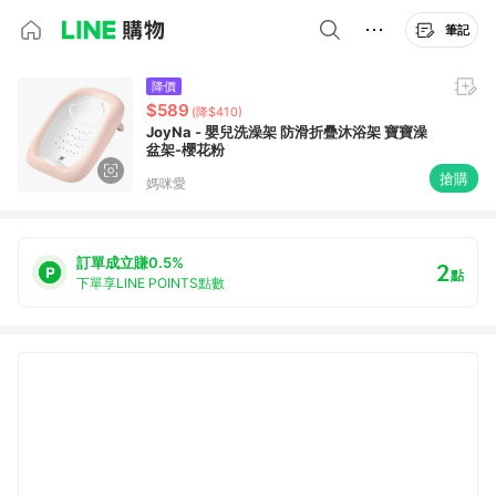
筆記
降價
$589
(降$410)
JoyNa - 嬰兒洗澡架 防滑折疊沐浴架 寶寶澡
盆架-櫻花粉
搶購
媽咪愛
訂單成立賺0.5%
2
點
下單享LINE POINTS點數