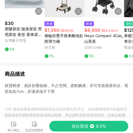
$30
降價
降價
限時
塑膠尿壺 隨身尿壺 男
$1,390
$9,900
$12
(降$600)
(降$3,600)
用尿壺 夜壺 塞車尿壺
兩輪折疊手推車離地款
Neyo Compact 4Cas_
車載
小便器 1000CC
台灣樂天市場
附彈力繩
山茶黃
車安
護肩
特力屋
日本Combi
蝦皮
3%
豐田
1%
5%
3.
特福
用ˇS
商品描述
材質輕便，易於折疊收納，不占空間。柔軟觸感，亦可充當換尿布台。尾
部加高7cm，舒適承拖不下滑
LINE 購物是匯集購物情報與商品資訊的整合性平台，並依購物情報中的趨勢與
風格做合作網路商家的延伸商品推薦，商品資料更新會有時間差，請務必點擊
商品至各合作網路商家，確認現售價與購物條件，一切資訊以合作廠商網頁為
前往賣場
0.5%
準。
加入筆記
設定到價通知